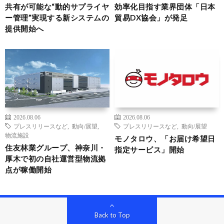
共有が可能な“動的サプライヤ
効率化目指す業界団体「日本
ー管理”実現する新システムの
貿易DX協会」が発足
提供開始へ
2026.08.06
2026.08.06
プレスリリースなど
,
動向/展望
,
プレスリリースなど
,
動向/展望
物流施設
モノタロウ、「お届け希望日
住友林業グループ、神奈川・
指定サービス」開始
厚木で初の自社運営型物流拠
点が稼働開始
Back to Top