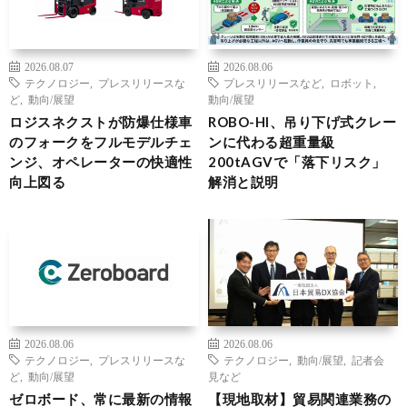
2026.08.07
2026.08.06
テクノロジー
,
プレスリリースな
プレスリリースなど
,
ロボット
,
ど
,
動向/展望
動向/展望
ロジスネクストが防爆仕様車
ROBO-HI、吊り下げ式クレー
のフォークをフルモデルチェ
ンに代わる超重量級
ンジ、オペレーターの快適性
200tAGVで「落下リスク」
向上図る
解消と説明
2026.08.06
2026.08.06
テクノロジー
,
プレスリリースな
テクノロジー
,
動向/展望
,
記者会
ど
,
動向/展望
見など
ゼロボード、常に最新の情報
【現地取材】貿易関連業務の