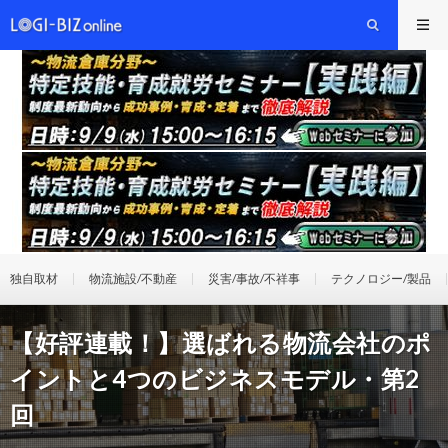
独自取材
物流施設/不動産
災害/事故/不祥事
テクノロジー/製品
【好評連載！】選ばれる物流会社のポ
イントと4つのビジネスモデル・第2
回