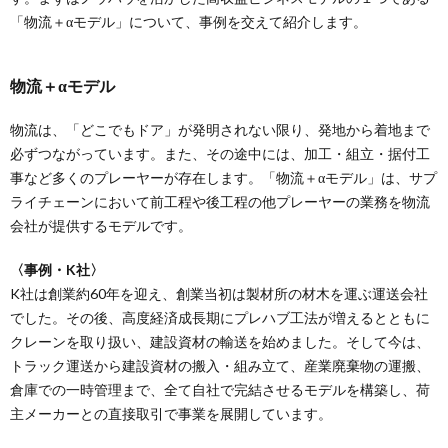
「物流＋αモデル」について、事例を交えて紹介します。
物流＋αモデル
物流は、「どこでもドア」が発明されない限り、発地から着地まで
必ずつながっています。また、その途中には、加工・組立・据付工
事など多くのプレーヤーが存在します。「物流＋αモデル」は、サプ
ライチェーンにおいて前工程や後工程の他プレーヤーの業務を物流
会社が提供するモデルです。
〈事例・K社〉
K社は創業約60年を迎え、創業当初は製材所の材木を運ぶ運送会社
でした。その後、高度経済成長期にプレハブ工法が増えるとともに
クレーンを取り扱い、建設資材の輸送を始めました。そして今は、
トラック運送から建設資材の搬入・組み立て、産業廃棄物の運搬、
倉庫での一時管理まで、全て自社で完結させるモデルを構築し、荷
主メーカーとの直接取引で事業を展開しています。