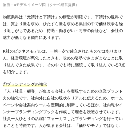
物流＋αモデルイメージ図（タナベ経営提供）
物流業界は「元請けと下請け」の構造が明確です。下請けの世界で
は、質より量を求め、ひたすら量を求める集団の中で価格競争を繰
り返しがちであるため、待遇・働きがい・将来の保証など、会社の
魅力が低くなる傾向にあります。
K社のビジネスモデルは、一朝一夕で確立されたものではありませ
ん。経営環境が悪化したときも、攻めの姿勢でさまざまなことに取
り組んできた成果です。その中でも特に継続して取り組んでいる3点
を紹介します。
①ブランディングの強化
「人（社員・顧客）が集まる会社」を実現するための企業ブランド
力の強化です。社内外に自社の現状をリアルに伝えるため、ホーム
ページや会社案内ツールを定期的に刷新しているほか、社内報やイ
ンナーブランディングブックを作成して理念を浸透させています。
社員一人ひとりの活躍にフォーカスしたブランディングを行ってい
ることも特徴です。人が集まる会社は、「価格やモノ」ではなく、