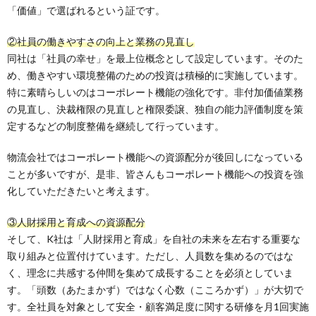
「価値」で選ばれるという証です。
②社員の働きやすさの向上と業務の見直し
同社は「社員の幸せ」を最上位概念として設定しています。そのた
め、働きやすい環境整備のための投資は積極的に実施しています。
特に素晴らしいのはコーポレート機能の強化です。非付加価値業務
の見直し、決裁権限の見直しと権限委譲、独自の能力評価制度を策
定するなどの制度整備を継続して行っています。
物流会社ではコーポレート機能への資源配分が後回しになっている
ことが多いですが、是非、皆さんもコーポレート機能への投資を強
化していただきたいと考えます。
③人財採用と育成への資源配分
そして、K社は「人財採用と育成」を自社の未来を左右する重要な
取り組みと位置付けています。ただし、人員数を集めるのではな
く、理念に共感する仲間を集めて成長することを必須としていま
す。「頭数（あたまかず）ではなく心数（こころかず）」が大切で
す。全社員を対象として安全・顧客満足度に関する研修を月1回実施