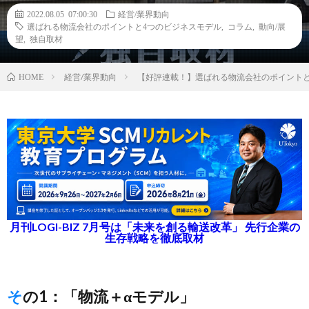
2022.08.05 07:00:30
経営/業界動向
選ばれる物流会社のポイントと4つのビジネスモデル
,
コラム
,
動向/展
望
,
独自取材
経営/業界動向
【好評連載！】選ばれる物流会社のポイントと
HOME
月刊LOGI-BIZ 7月号は「未来を創る輸送改革」 先行企業の
生存戦略を徹底取材
その1：「物流＋αモデル」