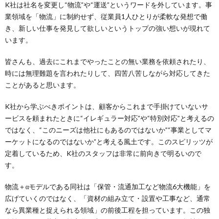
K社は社名を変更し“物流”や“運送”というワードを外しています。事
業領域を「物流」に制約せず、従業員1人ひとりが柔軟な発想で働
き、新しい仕事を発見して欲しいというトップの強い想いが現れて
います。
皆さんも、過去にこれまでやったことの無い業務を依頼されたり、
時には無理難題を言われたりして、四苦八苦しながら対応してきた
ことがあると思います。
K社から学ぶべきポイントは、顧客からこれまで手掛けていないサ
ービスを頼まれたときに“イレギュラー対応”や“特別対応”と考えるの
ではなく、“このニーズは他社にもあるのではないか”“事業としてマ
ーケットになるのではないか”と考える風土です。このスピリッツが
定着しているため、K社のスタッフは非常に前向きで明るいので
す。
物流＋αモデルである同社は「保管・流通加工など物流6大機能」を
広げていくのではなく、「資材の組み立て・設置や工事など、通常
なら異業種と捉えられる領域」の前後工程を担っています。この独