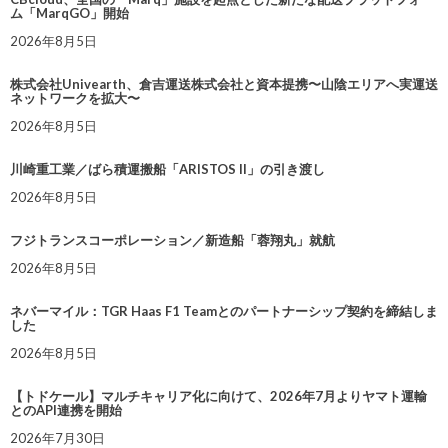
ム「MarqGO」開始
2026年8月5日
株式会社Univearth、倉吉運送株式会社と資本提携〜山陰エリアへ実運送
ネットワークを拡大〜
2026年8月5日
川崎重工業／ばら積運搬船「ARISTOS II」の引き渡し
2026年8月5日
フジトランスコーポレーション／新造船「蓉翔丸」就航
2026年8月5日
ネバーマイル：TGR Haas F1 Teamとのパートナーシップ契約を締結しま
した
2026年8月5日
【トドケール】マルチキャリア化に向けて、2026年7月よりヤマト運輸
とのAPI連携を開始
2026年7月30日