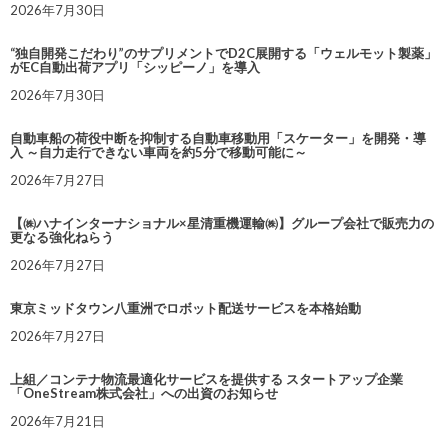
2026年7月30日
“独自開発こだわり”のサプリメントでD2C展開する「ウェルモット製薬」
がEC自動出荷アプリ「シッピーノ」を導入
2026年7月30日
自動車船の荷役中断を抑制する自動車移動用「スケーター」を開発・導
入 ～自力走行できない車両を約5分で移動可能に～
2026年7月27日
【㈱ハナインターナショナル×星清重機運輸㈱】グループ会社で販売力の
更なる強化ねらう
2026年7月27日
東京ミッドタウン八重洲でロボット配送サービスを本格始動
2026年7月27日
上組／コンテナ物流最適化サービスを提供する スタートアップ企業
「OneStream株式会社」への出資のお知らせ
2026年7月21日