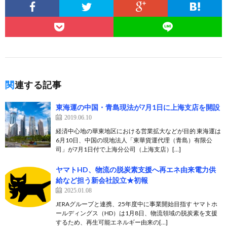
関連する記事
東海運の中国・青島現法が7月1日に上海支店を開設
2019.06.10
経済中心地の華東地区における営業拡大などが目的 東海運は
6月10日、中国の現地法人「東華貨運代理（青島）有限公
司」が7月1日付で上海分公司（上海支店）[…]
ヤマトHD、物流の脱炭素支援へ再エネ由来電力供
給など担う新会社設立★初報
2025.01.08
JERAグループと連携、25年度中に事業開始目指す ヤマトホ
ールディングス（HD）は1月8日、物流領域の脱炭素を支援
するため、再生可能エネルギー由来の[…]