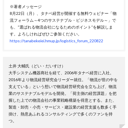
※著者メッセージ
8月22日（月）、タナベ経営が開催する無料ウェビナー「物
流フォーラム～4つのサステナブル・ビジネスモデル～」で
も、“選ばれる物流会社になるためのポイント”を解説しま
す。よろしければぜひご参加ください。
https://tanabekeiei.hmup.jp/logistics_forum_220822
土井 大輔氏（どい・だいすけ）
大手システム機器商社を経て、2006年タナベ経営に入社。
2016年より物流経営研究会リーダー就任。「物流が世の中を
支えている」という想いで物流経営研究会を立ち上げ、物流
業のサステナブルモデルを開発。「荷主側の経営課題」を把
握した上での物流会社の事業戦略構築を得意とする。また、
製造・卸売・小売・サービス・建設業の経営支援も数多く手
掛け、熱意あふれるコンサルティングで多くのファンを持
つ。