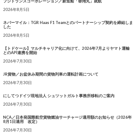
フジトランスコーポレーション／新造船「蓉翔丸」就航
2026年8月5日
ネバーマイル：TGR Haas F1 Teamとのパートナーシップ契約を締結しま
した
2026年8月5日
【トドケール】マルチキャリア化に向けて、2026年7月よりヤマト運輸
とのAPI連携を開始
2026年7月30日
JR貨物／お盆休み期間の貨物列車の運転計画について
2026年7月30日
にしてつドイツ現地法人 シュツットガルト事務所移転のご案内
2026年7月30日
NCA／日本発国際航空貨物燃油サーチャージ適用額のお知らせ（2026年
8月1日適用 改定）
2026年7月30日