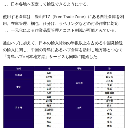
し、日本各地へ安定して輸送できるようにする。
使用する倉庫は、釜山FTZ（Free Trade Zone）にある自社倉庫を利
用。在庫管理、梱包、仕分け、ラベリングなどの付帯作業に対応
し、一元化による作業品質管理とコスト削減が可能とみている。
釜山ハブに加えて、日本の輸入貨物の半数以上を占める中国発輸送
の輸入に関し、中国の青島にあるハブ倉庫を活用し地方港とつなぐ
「青島ハブ×日本地方港」サービスも同時に開始した。