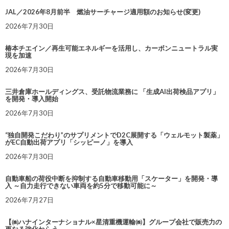
JAL／2026年8月前半 燃油サーチャージ適用額のお知らせ(変更)
2026年7月30日
椿本チエイン／再生可能エネルギーを活用し、カーボンニュートラル実
現を加速
2026年7月30日
三井倉庫ホールディングス、受託物流業務に 「生成AI出荷検品アプリ」
を開発・導入開始
2026年7月30日
“独自開発こだわり”のサプリメントでD2C展開する「ウェルモット製薬」
がEC自動出荷アプリ「シッピーノ」を導入
2026年7月30日
自動車船の荷役中断を抑制する自動車移動用「スケーター」を開発・導
入 ～自力走行できない車両を約5分で移動可能に～
2026年7月27日
【㈱ハナインターナショナル×星清重機運輸㈱】グループ会社で販売力の
更なる強化ねらう