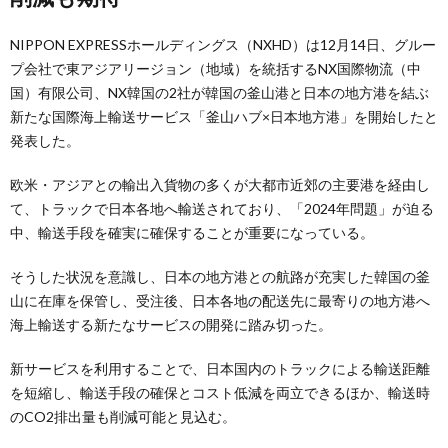
NIPPON EXPRESSホールディングス（NXHD）は12月14日、グルー
プ会社で東アジアリージョン（地域）を統括するNX国際物流（中
国）有限公司、NX韓国の2社が韓国の釜山港と日本の地方港を結ぶ
新たな国際海上輸送サービス「釜山ハブ×日本地方港」を開始したと
発表した。
欧米・アジアとの輸出入貨物の多くが大都市近郊の主要港を経由し
て、トラックで日本各地へ輸送されており、「2024年問題」が迫る
中、輸送手段を確実に確保することが重要になっている。
そうした状況を意識し、日本の地方港との航路が充実した韓国の釜
山に在庫を保管し、受注後、日本各地の配送先に最寄りの地方港へ
海上輸送する新たなサービスの開発に踏み切った。
新サービスを利用することで、日本国内のトラックによる輸送距離
を短縮し、輸送手段の確保とコスト低減を両立できるほか、輸送時
のCO2排出量も削減可能と見込む。