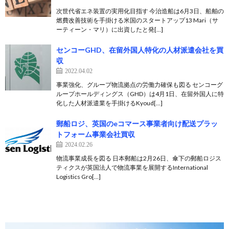
次世代省エネ装置の実用化目指す 今治造船は6月3日、船舶の
燃費改善技術を手掛ける米国のスタートアップ13 Mari（サ
ーティーン・マリ）に出資したと発[…]
センコーGHD、在留外国人特化の人材派遣会社を買
収
2022.04.02
事業強化、グループ物流拠点の労働力確保も図る センコーグ
ループホールディングス（GHD）は4月1日、在留外国人に特
化した人材派遣業を手掛けるKyoud[…]
郵船ロジ、英国のeコマース事業者向け配送プラッ
トフォーム事業会社買収
2024.02.26
物流事業成長を図る 日本郵船は2月26日、傘下の郵船ロジス
ティクスが英国法人で物流事業を展開するInternational
Logistics Gro[…]