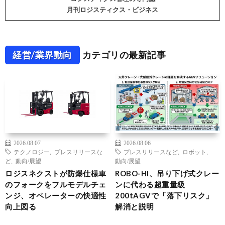
月刊ロジスティクス・ビジネス
経営/業界動向
カテゴリの最新記事
2026.08.07
2026.08.06
テクノロジー
,
プレスリリースな
プレスリリースなど
,
ロボット
,
ど
,
動向/展望
動向/展望
ロジスネクストが防爆仕様車
ROBO-HI、吊り下げ式クレー
のフォークをフルモデルチェ
ンに代わる超重量級
ンジ、オペレーターの快適性
200tAGVで「落下リスク」
向上図る
解消と説明