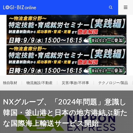
独自取材
物流施設/不動産
災害/事故/不祥事
テクノロジー/製品
NXグループ、「2024年問題」意識し
韓国・釜山港と日本の地方港結ぶ新た
な国際海上輸送サービス開始