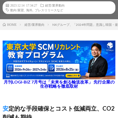
2023.12.14 17:34:27
経営/業界動向
動向/展望
,
海外
,
プレスリリースなど
経営/業界動向
NXグループ、「2024年問題」意識し韓国
HOME
月刊LOGI-BIZ 7月号は「未来を創る輸送改革」 先行企業の
生存戦略を徹底取材
安定的な手段確保とコスト低減両立、CO2
削減も期待