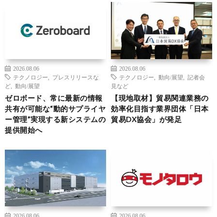
2026.08.06
2026.08.06
テクノロジー
,
プレスリリースな
テクノロジー
,
動向/展望
,
記者会
ど
,
動向/展望
見など
ゼロボード、常に最新の情報
【現地取材】貿易関連業務の
共有が可能な“動的サプライヤ
効率化目指す業界団体「日本
ー管理”実現する新システムの
貿易DX協会」が発足
提供開始へ
2026.08.06
2026.08.06