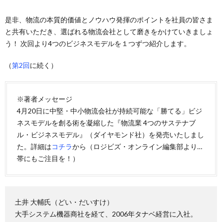
是非、物流の本質的価値とノウハウ発揮のポイントを社員の皆さま
と共有いただき、選ばれる物流会社として磨きをかけていきましょ
う！ 次回より4つのビジネスモデルを１つずつ紹介します。
（
第2回
に続く）
※著者メッセージ
4月20日に中堅・中小物流会社が持続可能な「勝てる」ビジ
ネスモデルを創る術を凝縮した『物流業 4つのサステナブ
ル・ビジネスモデル』（ダイヤモンド社）を発売いたしまし
た。詳細は
コチラ
から（ロジビズ・オンライン編集部より…
帯にもご注目を！）
土井 大輔氏（どい・だいすけ）
大手システム機器商社を経て、2006年タナベ経営に入社。