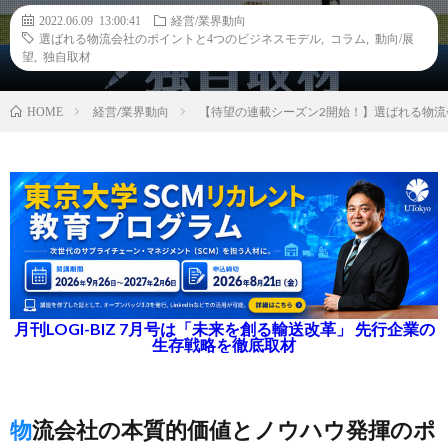
2022.06.09 13:00:41
経営/業界動向
選ばれる物流会社のポイントと4つのビジネスモデル
,
コラム
,
動向/展
望
,
独自取材
経営/業界動向
【待望の連載シーズン2開始！】選ばれる物流
HOME
月刊LOGI-BIZ 7月号は「未来を創る輸送改革」 先行企業の
生存戦略を徹底取材
物流会社の本質的価値とノウハウ発揮のポ