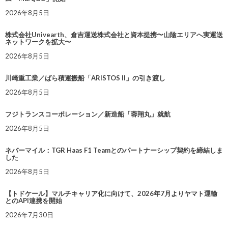
2026年8月5日
株式会社Univearth、倉吉運送株式会社と資本提携〜山陰エリアへ実運送
ネットワークを拡大〜
2026年8月5日
川崎重工業／ばら積運搬船「ARISTOS II」の引き渡し
2026年8月5日
フジトランスコーポレーション／新造船「蓉翔丸」就航
2026年8月5日
ネバーマイル：TGR Haas F1 Teamとのパートナーシップ契約を締結しま
した
2026年8月5日
【トドケール】マルチキャリア化に向けて、2026年7月よりヤマト運輸
とのAPI連携を開始
2026年7月30日