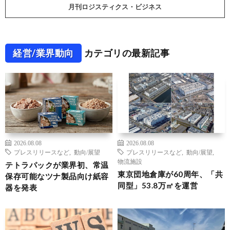
月刊ロジスティクス・ビジネス
経営/業界動向
カテゴリの最新記事
2026.08.08
2026.08.08
プレスリリースなど
,
動向/展望
プレスリリースなど
,
動向/展望
,
物流施設
テトラパックが業界初、常温
東京団地倉庫が60周年、「共
保存可能なツナ製品向け紙容
同型」53.8万㎡を運営
器を発表