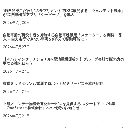
“独自開発こだわり”のサプリメントでD2C展開する「ウェルモット製薬」
がEC自動出荷アプリ「シッピーノ」を導入
2026年7月30日
自動車船の荷役中断を抑制する自動車移動用「スケーター」を開発・導
入 ～自力走行できない車両を約5分で移動可能に～
2026年7月27日
【㈱ハナインターナショナル×星清重機運輸㈱】グループ会社で販売力の
更なる強化ねらう
2026年7月27日
東京ミッドタウン八重洲でロボット配送サービスを本格始動
2026年7月27日
上組／コンテナ物流最適化サービスを提供する スタートアップ企業
「OneStream株式会社」への出資のお知らせ
2026年7月21日