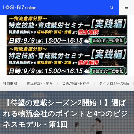
独自取材
物流施設/不動産
災害/事故/不祥事
テクノロジー/製品
【待望の連載シーズン2開始！】選ば
れる物流会社のポイントと4つのビジ
ネスモデル・第1回