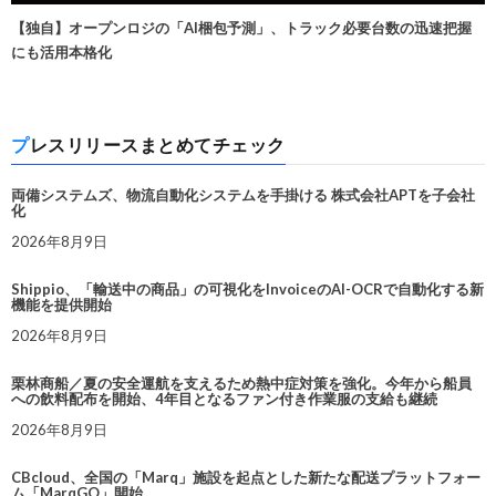
【独自】オープンロジの「AI梱包予測」、トラック必要台数の迅速把握
にも活用本格化
プレスリリースまとめてチェック
両備システムズ、物流自動化システムを手掛ける 株式会社APTを子会社
化
2026年8月9日
Shippio、「輸送中の商品」の可視化をInvoiceのAI-OCRで自動化する新
機能を提供開始
2026年8月9日
栗林商船／夏の安全運航を支えるため熱中症対策を強化。今年から船員
への飲料配布を開始、4年目となるファン付き作業服の支給も継続
2026年8月9日
CBcloud、全国の「Marq」施設を起点とした新たな配送プラットフォー
ム「MarqGO」開始