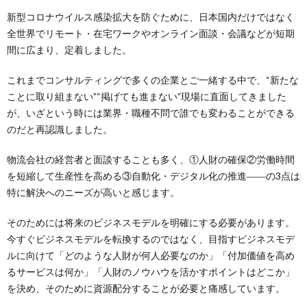
新型コロナウイルス感染拡大を防ぐために、日本国内だけではなく
全世界でリモート・在宅ワークやオンライン面談・会議などが短期
間に広まり、定着しました。
これまでコンサルティングで多くの企業とご一緒する中で、“新たな
ことに取り組まない”“掲げても進まない”現場に直面してきました
が、いざという時には業界・職種不問で誰でも変わることができる
のだと再認識しました。
物流会社の経営者と面談することも多く、①人財の確保②労働時間
を短縮して生産性を高める③自動化・デジタル化の推進――の3点は
特に解決へのニーズが高いと感じます。
そのためには将来のビジネスモデルを明確にする必要があります。
今すぐビジネスモデルを転換するのではなく、目指すビジネスモデ
ルに向けて「どのような人財が何人必要なのか」「付加価値を高め
るサービスは何か」「人財のノウハウを活かすポイントはどこか」
を決め、そのために資源配分することが必要と痛感しています。