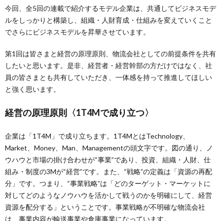
今回、全5回の連載で紹介するモデル企業は、共通してビジネスモデ
ルをしっかりと構築し、組織・人財育成・仕組みを変えていくこと
でさらにビジネスモデルを昇華させています。
第1回は皆さまと経営の原理原則、物流会社としての前提条件を共有
したいと思います。是非、経営者・経営幹部の方だけではなく、社
員の皆さまとも共有していただき、一体感を持って推進してほしい
と強く思います。
経営の原理原則〈1T4Mで成り立つ〉
企業は「1T4M」で成り立ちます。1T4MとはTechnology、
Market、Money、Man、Managementの頭文字です。図の通り、ノ
ウハウと市場の掛け合わせが“事業”であり、投資、組織・人財、仕
組み・制度の3Mが“経営”です。また、“戦略”の定義は「資源の再配
分」です。つまり、“事業戦略”は「どのターゲット・マーケットに
対してどのようなノウハウを活かして戦うのかを明確にして、経営
資源を配分する」ということです。事業戦略が不明確な物流会社
は、事業内容が輸送事業や倉庫事業になっています。