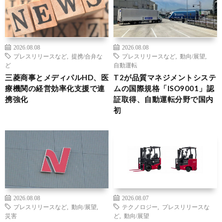
2026.08.08
2026.08.08
プレスリリースなど
,
提携/合弁な
プレスリリースなど
,
動向/展望
,
ど
自動運転
三菱商事とメディパルHD、医
T2が品質マネジメントシステ
療機関の経営効率化支援で連
ムの国際規格「ISO9001」認
携強化
証取得、自動運転分野で国内
初
2026.08.08
2026.08.07
プレスリリースなど
,
動向/展望
,
テクノロジー
,
プレスリリースな
災害
ど
,
動向/展望