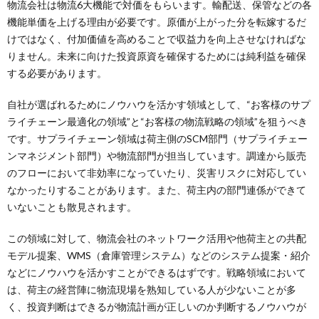
物流会社は物流6大機能で対価をもらいます。輸配送、保管などの各
機能単価を上げる理由が必要です。原価が上がった分を転嫁するだ
けではなく、付加価値を高めることで収益力を向上させなければな
りません。未来に向けた投資原資を確保するためには純利益を確保
する必要があります。
自社が選ばれるためにノウハウを活かす領域として、“お客様のサプ
ライチェーン最適化の領域”と“お客様の物流戦略の領域”を狙うべき
です。サプライチェーン領域は荷主側のSCM部門（サプライチェー
ンマネジメント部門）や物流部門が担当しています。調達から販売
のフローにおいて非効率になっていたり、災害リスクに対応してい
なかったりすることがあります。また、荷主内の部門連係ができて
いないことも散見されます。
この領域に対して、物流会社のネットワーク活用や他荷主との共配
モデル提案、WMS（倉庫管理システム）などのシステム提案・紹介
などにノウハウを活かすことができるはずです。戦略領域において
は、荷主の経営陣に物流現場を熟知している人が少ないことが多
く、投資判断はできるが物流計画が正しいのか判断するノウハウが