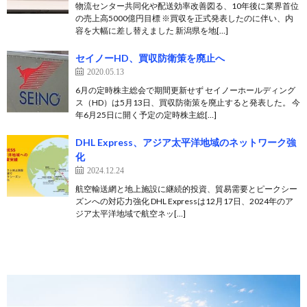
物流センター共同化や配送効率改善図る、10年後に業界首位
の売上高5000億円目標 ※買収を正式発表したのに伴い、内
容を大幅に差し替えました 新潟県を地[…]
セイノーHD、買収防衛策を廃止へ
2020.05.13
6月の定時株主総会で期間更新せず セイノーホールディング
ス（HD）は5月13日、買収防衛策を廃止すると発表した。 今
年6月25日に開く予定の定時株主総[…]
DHL Express、アジア太平洋地域のネットワーク強
化
2024.12.24
航空輸送網と地上施設に継続的投資、貿易需要とピークシー
ズンへの対応力強化 DHL Expressは12月17日、2024年のア
ジア太平洋地域で航空ネッ[…]