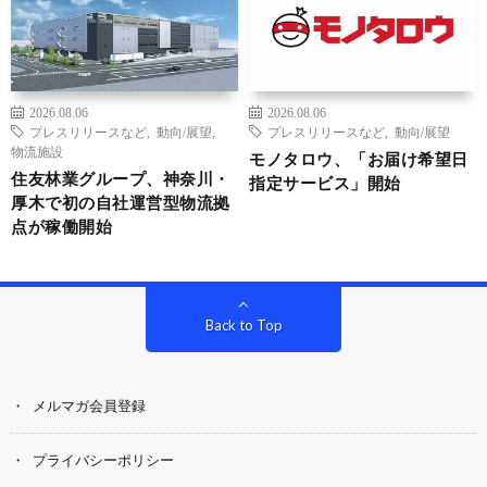
2026.08.06
2026.08.06
プレスリリースなど
,
動向/展望
,
プレスリリースなど
,
動向/展望
物流施設
モノタロウ、「お届け希望日
住友林業グループ、神奈川・
指定サービス」開始
厚木で初の自社運営型物流拠
点が稼働開始
Back to Top
メルマガ会員登録
プライバシーポリシー