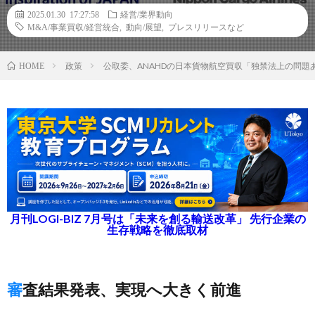
2025.01.30 17:27:58
経営/業界動向
M&A/事業買収/経営統合
,
動向/展望
,
プレスリリースなど
政策
公取委、ANAHDの日本貨物航空買収「独禁法上の問題
HOME
月刊LOGI-BIZ 7月号は「未来を創る輸送改革」 先行企業の
生存戦略を徹底取材
審査結果発表、実現へ大きく前進