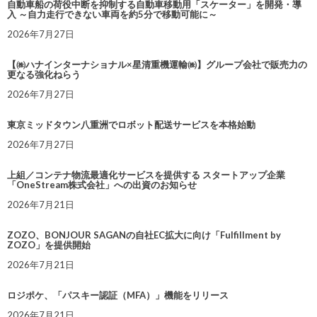
自動車船の荷役中断を抑制する自動車移動用「スケーター」を開発・導
入 ～自力走行できない車両を約5分で移動可能に～
2026年7月27日
【㈱ハナインターナショナル×星清重機運輸㈱】グループ会社で販売力の
更なる強化ねらう
2026年7月27日
東京ミッドタウン八重洲でロボット配送サービスを本格始動
2026年7月27日
上組／コンテナ物流最適化サービスを提供する スタートアップ企業
「OneStream株式会社」への出資のお知らせ
2026年7月21日
ZOZO、BONJOUR SAGANの自社EC拡大に向け「Fulfillment by
ZOZO」を提供開始
2026年7月21日
ロジポケ、「パスキー認証（MFA）」機能をリリース
2026年7月21日