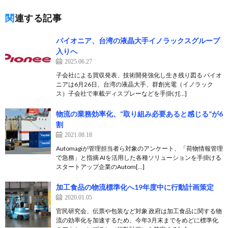
関連する記事
パイオニア、台湾の液晶大手イノラックスグループ
入りへ
2025.06.27
子会社による買収発表、技術開発強化し生き残り図る パイオ
ニアは6月26日、台湾の液晶大手、群創光電（イノラック
ス）子会社で車載ディスプレーなどを手掛け[…]
物流の業務効率化、“取り組み必要あると感じる”が6
割
2021.08.18
Automagiが管理担当者ら対象のアンケート、「荷物情報管理
で急務」と指摘 AIを活用した各種ソリューションを手掛ける
スタートアップ企業のAutom[…]
加工食品の物流標準化へ19年度中に行動計画策定
2020.01.05
官民研究会、伝票や包装など対象 政府は加工食品に関する物
流の効率化を加速するため、今年3月末までをめどに標準化