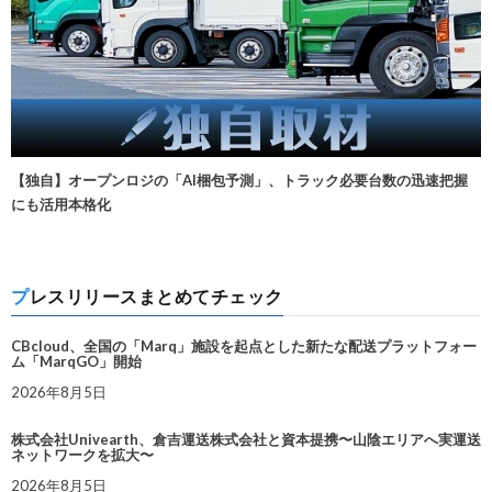
【独自】オープンロジの「AI梱包予測」、トラック必要台数の迅速把握
にも活用本格化
プレスリリースまとめてチェック
CBcloud、全国の「Marq」施設を起点とした新たな配送プラットフォー
ム「MarqGO」開始
2026年8月5日
株式会社Univearth、倉吉運送株式会社と資本提携〜山陰エリアへ実運送
ネットワークを拡大〜
2026年8月5日