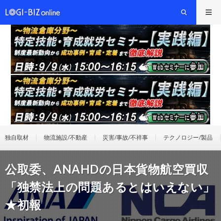
独自取材
物流施設/不動産
災害/事故/不祥事
テクノロジー/製品
公取委、ANAHDの日本貨物航空買収
「独禁法上の問題あるとはいえない」
★初報