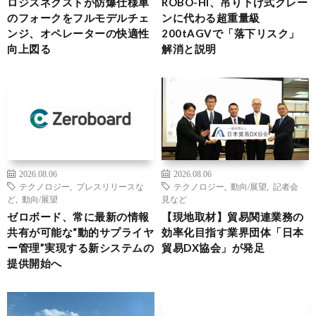
ロジスネクストが防爆仕様車
ROBO-HI、吊り下げ式クレー
のフォークをフルモデルチェ
ンに代わる超重量級
ンジ、オペレーターの快適性
200tAGVで「落下リスク」
向上図る
解消と説明
2026.08.06
2026.08.06
テクノロジー
,
プレスリリースな
テクノロジー
,
動向/展望
,
記者会
ど
,
動向/展望
見など
ゼロボード、常に最新の情報
【現地取材】貿易関連業務の
共有が可能な“動的サプライヤ
効率化目指す業界団体「日本
ー管理”実現する新システムの
貿易DX協会」が発足
提供開始へ