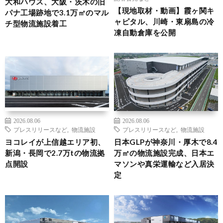
大和ハウス、大阪・茨木の旧
【現地取材・動画】霞ヶ関キ
パナ工場跡地で3.1万㎡のマル
ャピタル、川崎・東扇島の冷
チ型物流施設着工
凍自動倉庫を公開
2026.08.06
2026.08.06
プレスリリースなど
,
物流施設
プレスリリースなど
,
物流施設
ヨコレイが上信越エリア初、
日本GLPが神奈川・厚木で8.4
新潟・長岡で2.7万tの物流拠
万㎡の物流施設完成、日本エ
点開設
マソンや真栄運輸など入居決
定