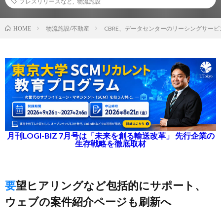
プレスリリースなど
,
物流施設
物流施設/不動産
CBRE、データセンターのリーシングサービ
HOME
月刊LOGI-BIZ 7月号は「未来を創る輸送改革」 先行企業の
生存戦略を徹底取材
要望ヒアリングなど包括的にサポート、
ウェブの案件紹介ページも刷新へ