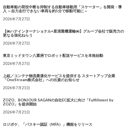
自動車船の荷役中断を抑制する自動車移動用「スケーター」を開発・導
入 ～自力走行できない車両を約5分で移動可能に～
2026年7月27日
【㈱ハナインターナショナル×星清重機運輸㈱】グループ会社で販売力の
更なる強化ねらう
2026年7月27日
東京ミッドタウン八重洲でロボット配送サービスを本格始動
2026年7月27日
上組／コンテナ物流最適化サービスを提供する スタートアップ企業
「OneStream株式会社」への出資のお知らせ
2026年7月21日
ZOZO、BONJOUR SAGANの自社EC拡大に向け「Fulfillment by
ZOZO」を提供開始
2026年7月21日
ロジポケ、「パスキー認証（MFA）」機能をリリース