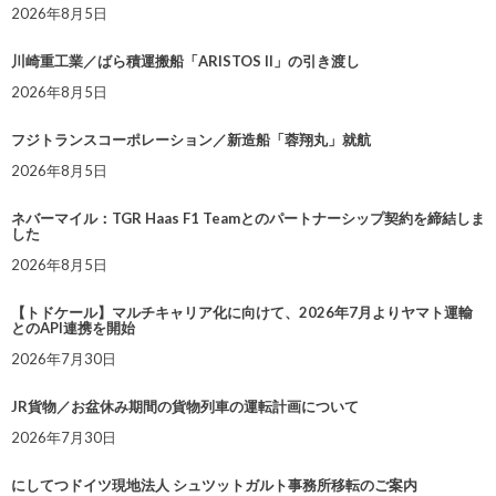
2026年8月5日
川崎重工業／ばら積運搬船「ARISTOS II」の引き渡し
2026年8月5日
フジトランスコーポレーション／新造船「蓉翔丸」就航
2026年8月5日
ネバーマイル：TGR Haas F1 Teamとのパートナーシップ契約を締結しま
した
2026年8月5日
【トドケール】マルチキャリア化に向けて、2026年7月よりヤマト運輸
とのAPI連携を開始
2026年7月30日
JR貨物／お盆休み期間の貨物列車の運転計画について
2026年7月30日
にしてつドイツ現地法人 シュツットガルト事務所移転のご案内