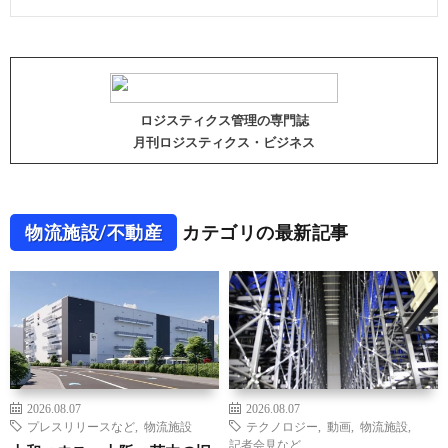
ロジスティクス管理の専門誌
月刊ロジスティクス・ビジネス
物流施設/不動産
カテゴリの最新記事
2026.08.07
2026.08.07
プレスリリースなど
,
物流施設
テクノロジー
,
動画
,
物流施設
,
記者会見など