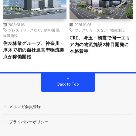
2026.08.06
2026.08.06
プレスリリースなど
,
動向/展望
,
プレスリリースなど
,
物流施設
物流施設
CRE、埼玉・朝霞で同一エリ
住友林業グループ、神奈川・
ア内の物流施設2棟目開発に
厚木で初の自社運営型物流拠
本格着手
点が稼働開始
Back to Top
メルマガ会員登録
プライバシーポリシー