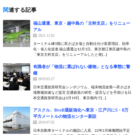
関連する記事
福山通運、東京・越中島の「主幹支店」をリニュー
アル
2021.12.02
ターミナル棟5階に荷さばき場と自動仕分け装置増設、効率
化・省人化促進 福山通運は12月1日、東京都江東区越中島の
「東京主幹支店」をリニューアルしたと発[…]
有識者が「物流に選ばれない建物」となる事態に警
鐘
2019.03.27
日本交通政策研究会シンポジウム、端末物流改善へ荷さばき
場整備加速など提言 交通政策の研究・提言などを手掛ける日
本交通政策研究会は3月19日、東京都内で[…]
アスクル、BtoB通販強化へ東京・江戸川に5・8万
平方メートルの物流センター新設
2019.07.02
日本自動車ターミナルの施設に入居、22年2月稼働開始予定