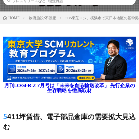
プレスリリースなど
,
物流施設
物流施設/不動産
SBS東芝ロジ、横浜市で東日本地区の基幹
HOME
月刊LOGI-BIZ 7月号は「未来を創る輸送改革」 先行企業の
生存戦略を徹底取材
5411坪賃借、電子部品倉庫の需要拡大見込
む