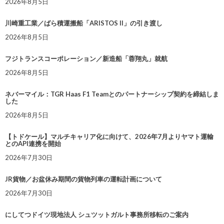
2026年8月5日
川崎重工業／ばら積運搬船「ARISTOS II」の引き渡し
2026年8月5日
フジトランスコーポレーション／新造船「蓉翔丸」就航
2026年8月5日
ネバーマイル：TGR Haas F1 Teamとのパートナーシップ契約を締結しま
した
2026年8月5日
【トドケール】マルチキャリア化に向けて、2026年7月よりヤマト運輸
とのAPI連携を開始
2026年7月30日
JR貨物／お盆休み期間の貨物列車の運転計画について
2026年7月30日
にしてつドイツ現地法人 シュツットガルト事務所移転のご案内