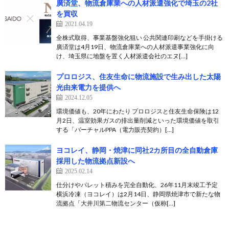
廣済堂、物流倉庫業への人材派遣強化で埼玉の2社
を買収
2021.04.19
全株式取得、事業基盤強化狙い 公共関連印刷などを手掛ける
廣済堂は4月19日、物流倉庫業への人材派遣事業強化に向
け、埼玉県に地盤を置く人材派遣会社のエヌ[…]
プロロジス、住友生命に物流施設で生み出した太陽
光由来電力を提供へ
2024.12.05
環境価値も、20年にわたり プロロジスと住友生命保険は12
月2日、温室効果ガスの排出量削減といった環境価値を取引
する「バーチャルPPA（電力販売契約）[…]
ヨコレイ、静岡・焼津に同社2カ所目の全自動倉庫
採用した物流拠点新設へ
2025.02.14
仕分けやパレット積みを完全自動化、26年11月末竣工予定
横浜冷凍（ヨコレイ）は2月14日、静岡県焼津市で新たな物
流拠点「大井川第二物流センター（仮称[…]