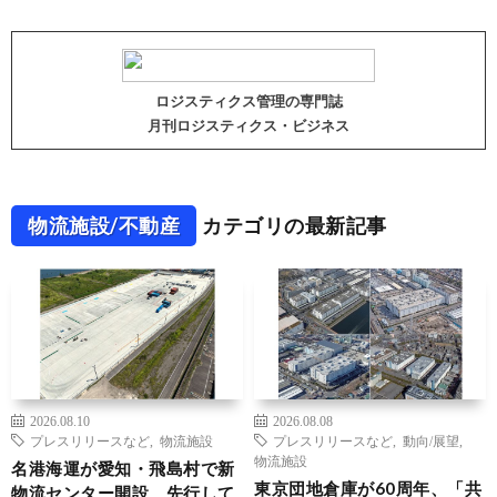
ロジスティクス管理の専門誌
月刊ロジスティクス・ビジネス
物流施設/不動産
カテゴリの最新記事
2026.08.10
2026.08.08
プレスリリースなど
,
物流施設
プレスリリースなど
,
動向/展望
,
物流施設
名港海運が愛知・飛島村で新
東京団地倉庫が60周年、「共
物流センター開設、先行して