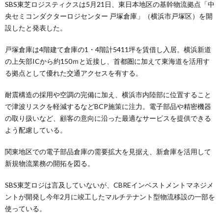
SBS東芝ロジスティクスは5月21日、東日本地区の基幹物流拠点「中
央セミコンダクターロジセンター 戸塚倉庫」（横浜市戸塚区）を開
設したと発表した。
戸塚倉庫は4階建て倉庫の1・4階計5411坪を賃借し入居。横浜新道
の上矢部ICから約150ｍと近接し、首都圏に加えて東海道を活用す
る拠点として優れた交通アクセスを有する。
耐震構造の採用や空調の完備に加え、横浜市内陸部に位置すること
で津波リスクを軽減するなどBCP施策に注力。電子部品や精密機器
の取り扱いなど、顧客の意向に沿った最適なサービスを提供できる
よう配慮している。
関東地区での電子部品倉庫の需要拡大を見据え、新倉庫を活用して
新規物流業務の開拓を図る。
SBS東芝ロジは言及していないが、CBREインベストメントマネジメ
ントが開発し今年2月に竣工したマルチテナント型物流移設の一部を
使っている。