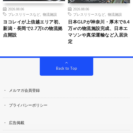
2026.08.06
2026.08.06
プレスリリースなど
,
物流施設
プレスリリースなど
,
物流施設
ヨコレイが上信越エリア初、
日本GLPが神奈川・厚木で8.4
新潟・長岡で2.7万tの物流拠
万㎡の物流施設完成、日本エ
点開設
マソンや真栄運輸など入居決
定
Back to Top
メルマガ会員登録
プライバシーポリシー
広告掲載