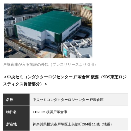
戸塚倉庫が入る施設の外観（プレスリリースより引用）
＜中央セミコンダクターロジセンター 戸塚倉庫 概要（SBS東芝ロジ
スティクス賃借部分）＞
名称
中央セミコンダクターロジセンター 戸塚倉庫
物件名
CBREIM 横浜戸塚倉庫
所在地
神奈川県横浜市戸塚区上矢部町284番11 他（地番）