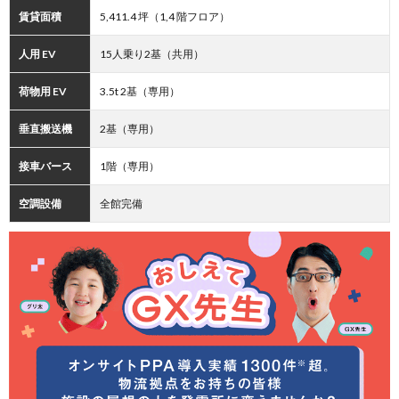
賃貸面積
5,411.4 坪（1,4 階フロア）
人用 EV
15人乗り2基（共用）
荷物用 EV
3.5t 2基（専用）
垂直搬送機
2基（専用）
接車バース
1階（専用）
空調設備
全館完備