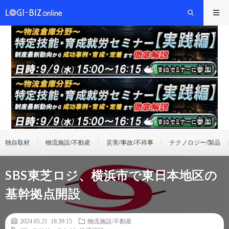
独自取材
物流施設/不動産
災害/事故/不祥事
テクノロジー/製品
SBS東芝ロジ、横浜市で東日本地区の
基幹拠点開設
2024.05.21 18:39:15
物流施設/不動産