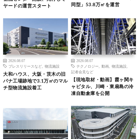
同型」53.8万㎡を運営
ヤードの運営スタート
2026.08.07
2026.08.07
プレスリリースなど
,
物流施設
テクノロジー
,
動画
,
物流施設
,
記者会見など
大和ハウス、大阪・茨木の旧
【現地取材・動画】霞ヶ関キ
パナ工場跡地で3.1万㎡のマル
ャピタル、川崎・東扇島の冷
チ型物流施設着工
凍自動倉庫を公開