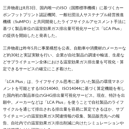
三井物産は8月3日、国内唯一のISO（国際標準機構）に基づくカー
ボンフットプリント認証機関、一般社団法人サステナブル経営推進
機構（SuMPO）と共同開発したライフサイクルアセスメント手法に
基づく製品単位の温室効果ガス排出量可視化サービス「LCA Plus」
の提供を開始したと発表した。
三井物産は昨年5月に事業構想を公表。自動車や消費材のメーカーな
ど約30社と実証実験を行い、企業が自社製品の調達や輸送、生産な
どサプライチェーン全体における温室効果ガス排出量を可視化・算
定できるサービスの確立にこぎ着けた。
「LCA Plus」は、ライフサイクル思考に基づいた製品の環境マネジ
メントを可能とするISO14040、ISO14044に基づく算定機能を有し
た国内初の製品単位のGHG排出量可視化サービス。現在、特許を出
願中。メーカーなどは「LCA Plus」を使うことで自社製品のライフ
サイクルを通じて排出される排出量を容易に算定できるほか、サプ
ライチェーンの温室効果ガス関連情報の収集、製品販売先への報
告、自社内での温室効果ガス排出削減に向けたシミュレーションや