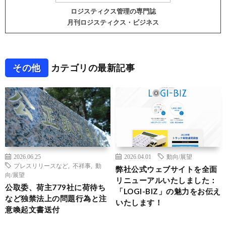
ロジスティクス管理の専門誌
月刊ロジスティクス・ビジネス
その他
カテゴリの最新記事
2026.06.25
2026.04.01
動向/展望
プレスリリースなど
,
不祥事
,
動
弊社公式ウェブサイトを全面
向/展望
リニューアルいたしました：
公取委、荷主779社に荷待ち
「LOGI-BIZ」の魅力をお伝え
など独禁法上の問題行為と注
いたします！
意喚起文書送付