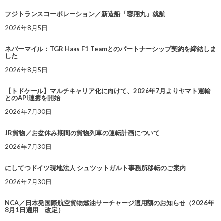
フジトランスコーポレーション／新造船「蓉翔丸」就航
2026年8月5日
ネバーマイル：TGR Haas F1 Teamとのパートナーシップ契約を締結しま
した
2026年8月5日
【トドケール】マルチキャリア化に向けて、2026年7月よりヤマト運輸
とのAPI連携を開始
2026年7月30日
JR貨物／お盆休み期間の貨物列車の運転計画について
2026年7月30日
にしてつドイツ現地法人 シュツットガルト事務所移転のご案内
2026年7月30日
NCA／日本発国際航空貨物燃油サーチャージ適用額のお知らせ（2026年
8月1日適用 改定）