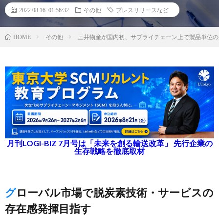
2022.08.16 01:56:32
その他
プレスリリースなど
その他
三井物産が国内初、サプライチェーン上で製品単位の
HOME
月刊LOGI-BIZ 7月号は「未来を創る輸送改革」 先行企業の
生存戦略を徹底取材
グローバル市場で脱炭素技術・サービスの
存在感発揮目指す