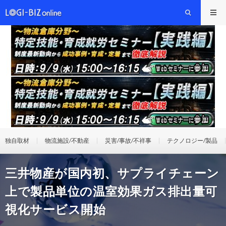
独自取材
物流施設/不動産
災害/事故/不祥事
テクノロジー/製品
三井物産が国内初、サプライチェーン
上で製品単位の温室効果ガス排出量可
視化サービス開始