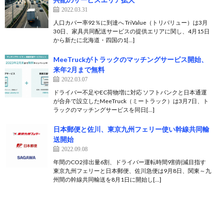
2022.03.31
人口カバー率92％に到達へ TriValue（トリバリュー）は3月
30日、家具共同配送サービスの提供エリアに関し、4月15日
から新たに北海道・四国の1[…]
MeeTruckがトラックのマッチングサービス開始、
来年2月まで無料
2022.03.07
ドライバー不足やEC荷物増に対応 ソフトバンクと日本通運
が合弁で設立したMeeTruck（ミートラック）は3月7日、ト
ラックのマッチングサービスを同日[…]
日本郵便と佐川、東京九州フェリー使い幹線共同輸
送開始
2022.09.08
年間のCO2排出量6割、ドライバー運転時間9割削減目指す
東京九州フェリーと日本郵便、佐川急便は9月8日、関東～九
州間の幹線共同輸送を8月1日に開始し[…]