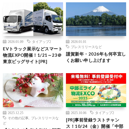
2026.01.09
タイアップ2
2026.01.01
プレスリリースなど
EVトラック展示などスマート
謹賀新年・2026年も何卒宜し
物流EXPO開催！1/21～23＠
くお願い申し上げます
東京ビッグサイト[PR]
2025.12.25
2025.10.06
タイアップ2
その他の記事
,
プレスリリースな
[PR]事前登録ラストチャン
ど
ス！10/24（金）開催「中部