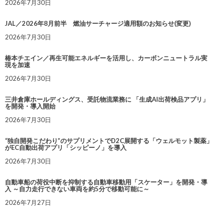
2026年7月30日
JAL／2026年8月前半 燃油サーチャージ適用額のお知らせ(変更)
2026年7月30日
椿本チエイン／再生可能エネルギーを活用し、カーボンニュートラル実
現を加速
2026年7月30日
三井倉庫ホールディングス、受託物流業務に 「生成AI出荷検品アプリ」
を開発・導入開始
2026年7月30日
“独自開発こだわり”のサプリメントでD2C展開する「ウェルモット製薬」
がEC自動出荷アプリ「シッピーノ」を導入
2026年7月30日
自動車船の荷役中断を抑制する自動車移動用「スケーター」を開発・導
入 ～自力走行できない車両を約5分で移動可能に～
2026年7月27日