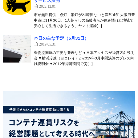
サービス展開
2022.12.01
市が無料提供、点灯・消灯が24時間ないと異常通知 大阪府豊
中市は11月30日、1人暮らしの高齢者らが住み慣れた地域で
安心して生活できるよう、ヤマト運輸[…]
本日の主な予定（5月31日）
2019.05.31
※物流関連の主要な発表など ▼日本アクセスが経営方針説明
会 ▼横浜冷凍（ヨコレイ）が2019年3月中間決算のプレス向
け説明会 ▼2019年港湾春闘で労[…]