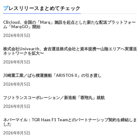
プレスリリースまとめてチェック
CBcloud、全国の「Marq」施設を起点とした新たな配送プラットフォー
ム「MarqGO」開始
2026年8月5日
株式会社Univearth、倉吉運送株式会社と資本提携〜山陰エリアへ実運送
ネットワークを拡大〜
2026年8月5日
川崎重工業／ばら積運搬船「ARISTOS II」の引き渡し
2026年8月5日
フジトランスコーポレーション／新造船「蓉翔丸」就航
2026年8月5日
ネバーマイル：TGR Haas F1 Teamとのパートナーシップ契約を締結しま
した
2026年8月5日