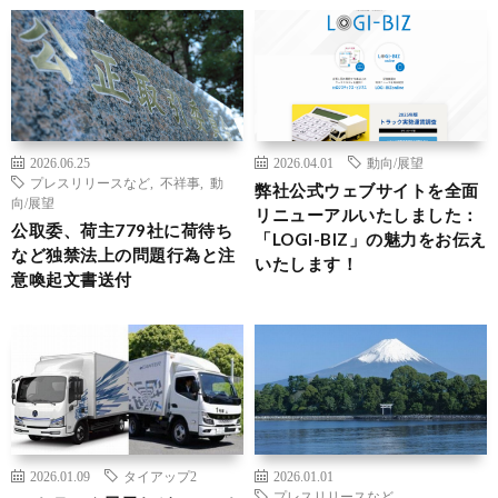
2026.06.25
2026.04.01
動向/展望
プレスリリースなど
,
不祥事
,
動
弊社公式ウェブサイトを全面
向/展望
リニューアルいたしました：
公取委、荷主779社に荷待ち
「LOGI-BIZ」の魅力をお伝え
など独禁法上の問題行為と注
いたします！
意喚起文書送付
2026.01.09
タイアップ2
2026.01.01
プレスリリースなど