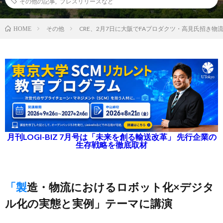
その他の記事
,
プレスリリースなど
その他
CRE、2月7日に大阪でFAプロダクツ・高見氏招き物
HOME
月刊LOGI-BIZ 7月号は「未来を創る輸送改革」 先行企業の
生存戦略を徹底取材
「製造・物流におけるロボット化×デジタ
ル化の実態と実例」テーマに講演