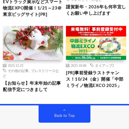
EVトラック展示などスマート
謹賀新年・2026年も何卒宜し
物流EXPO開催！1/21～23＠
くお願い申し上げます
東京ビッグサイト[PR]
2025.12.25
2025.10.06
タイアップ2
その他の記事
,
プレスリリースな
[PR]事前登録ラストチャン
ど
ス！10/24（金）開催「中部
【お知らせ】年末年始の記事
ミライノ物流EXCO 2025」
配信予定につきまして
Back to Top