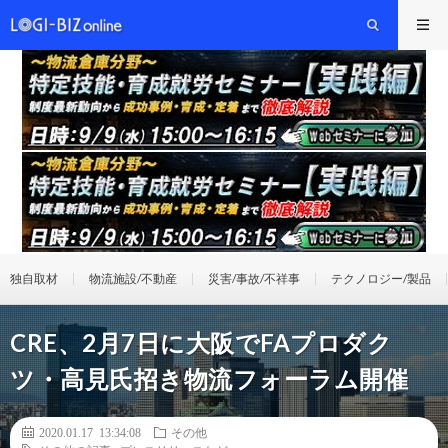
独自取材
物流施設/不動産
災害/事故/不祥事
テクノロジー/製品
CRE、2月7日に大阪でFAプロダク
ツ・高見氏招き物流フォーラム開催
2020.01.17 13:34:08
その他