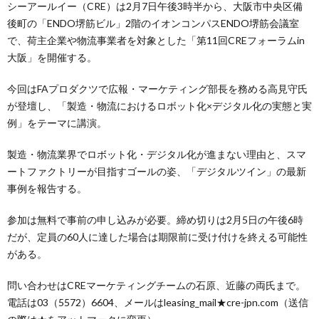
シーアールイー（CRE）は2月7日午後3時半から、大阪市中央区備
後町の「ENDO堺筋ビル」2階のイオンコンパスENDO堺筋会議室
で、荷主企業や物流事業者を対象とした「第11回CREフォーラムin
大阪」を開催する。
今回はFAプロダクツで広報・マーケティング部長を務める高見守氏
が登壇し、「製造・物流におけるロボット化×デジタル化の実態と実
例」をテーマに講演。
製造・物流業界でロボット化・デジタル化が進まない理由と、スマ
ートファクトリーが目指すゴールの姿、「デジタルツイン」の最新
事例を報告する。
参加は無料で事前の申し込みが必要。締め切りは2月5日の午後6時
だが、定員の60人に達した場合は期限前に受け付けを終える可能性
がある。
問い合わせはCREマーケティングチームの石原、近藤の両氏まで。
電話は03（5572）6604、メールはleasing_mail★cre-jpn.com（送信