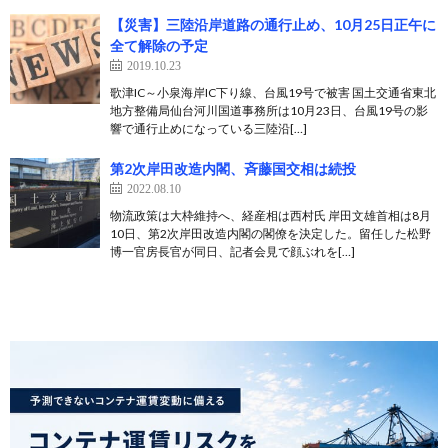
【災害】三陸沿岸道路の通行止め、10月25日正午に
全て解除の予定
2019.10.23
歌津IC～小泉海岸IC下り線、台風19号で被害 国土交通省東北
地方整備局仙台河川国道事務所は10月23日、台風19号の影
響で通行止めになっている三陸沿[…]
第2次岸田改造内閣、斉藤国交相は続投
2022.08.10
物流政策は大枠維持へ、経産相は西村氏 岸田文雄首相は8月
10日、第2次岸田改造内閣の閣僚を決定した。留任した松野
博一官房長官が同日、記者会見で顔ぶれを[…]