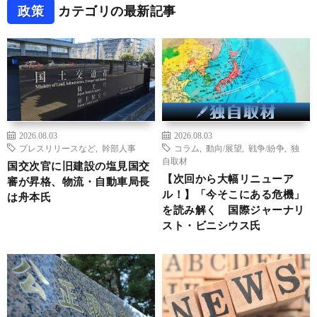
政策
カテゴリの最新記事
2026.08.03
2026.08.03
プレスリリースなど
,
幹部人事
コラム
,
動向/展望
,
戦争/紛争
,
独
自取材
国交次官に旧建設の塩見国交
【次回から大幅リニューア
審が昇格、物流・自動車局長
ル！】「今そこにある危機」
は舟本氏
を読み解く 国際ジャーナリ
スト・ビニシウス氏