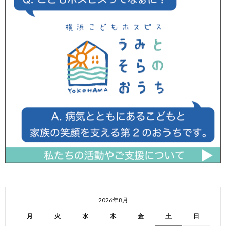
2026年8月
月
火
水
木
金
土
日