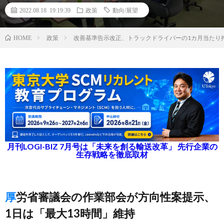
2022.08.18 19:19:39
政策
動向/展望
政策
改善基準告示改正、トラックドライバーの1カ月当たり
HOME
月刊LOGI-BIZ 7月号は「未来を創る輸送改革」 先行企業の
生存戦略を徹底取材
厚労省審議会の作業部会が方向性案提示、
1日は「最大13時間」維持