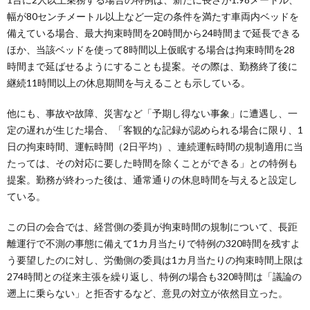
幅が80センチメートル以上など一定の条件を満たす車両内ベッドを
備えている場合、最大拘束時間を20時間から24時間まで延長できる
ほか、当該ベッドを使って8時間以上仮眠する場合は拘束時間を28
時間まで延ばせるようにすることも提案。その際は、勤務終了後に
継続11時間以上の休息期間を与えることも示している。
他にも、事故や故障、災害など「予期し得ない事象」に遭遇し、一
定の遅れが生じた場合、「客観的な記録が認められる場合に限り、1
日の拘束時間、運転時間（2日平均）、連続運転時間の規制適用に当
たっては、その対応に要した時間を除くことができる」との特例も
提案。勤務が終わった後は、通常通りの休息時間を与えると設定し
ている。
この日の会合では、経営側の委員が拘束時間の規制について、長距
離運行で不測の事態に備えて1カ月当たりで特例の320時間を残すよ
う要望したのに対し、労働側の委員は1カ月当たりの拘束時間上限は
274時間との従来主張を繰り返し、特例の場合も320時間は「議論の
遡上に乗らない」と拒否するなど、意見の対立が依然目立った。