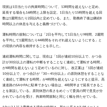
現状は1日当たりの拘束時間について、13時間を超えないと定め、
延長する場合も16時間と上限を設定。1日当たり15時間を超える回
数は1週間当たり2回以内と定めている。また、勤務終了後は継続8
時間以上の休息を与えると義務づけている。
運転時間の規制については「2日を平均して1日当たり9時間、2週間
を平均して1週間当たり44時間をそれぞれ超えないようにする」と
の現状の内容を維持することを示した。
連続運転時間に関しては、現在は「1回が連続10分以上で、かつ合
計が30分以上の運転の中断をすることなく連続して運転する時間」
が4時間を超えないよう定めているのに対し、改正案は「1回が連続
10分以上で、かつ合計が『30～45分以上』の原則休憩をすることな
く連続して運転する時間」が4時間を超えないようにすると提示。高
速道路のSAやPAに駐車できない場合は、4時間半まで延長できるこ
とを新設している。原則休憩の長さをめぐって委員の間で意見が分
かれているのを受け、拘束時間規制と同じく幅を持たせている。
1台に2人以上乗務する場合の特例は、新たに長さが1.98メートル、