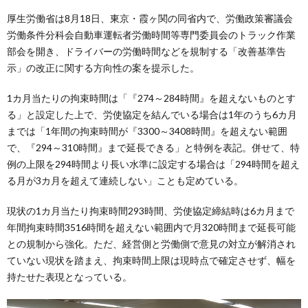
厚生労働省は8月18日、東京・霞ヶ関の同省内で、労働政策審議会
労働条件分科会自動車運転者労働時間等専門委員会のトラック作業
部会を開き、ドライバーの労働時間などを規制する「改善基準告
示」の改正に関する方向性の案を提示した。
1カ月当たりの拘束時間は「『274～284時間』を超えないものとす
る」と設定した上で、労使協定を結んでいる場合は1年のうち6カ月
までは「1年間の拘束時間が『3300～3408時間』を超えない範囲
で、『294～310時間』まで延長できる」と特例を表記。併せて、特
例の上限を294時間より長い水準に設定する場合は「294時間を超え
る月が3カ月を超えて連続しない」ことも定めている。
現状の1カ月当たり拘束時間293時間、労使協定締結時は6カ月まで
年間拘束時間3516時間を超えない範囲内で月320時間まで延長可能
との規制から強化。ただ、経営側と労働側で意見の対立が解消され
ていない現状を踏まえ、拘束時間上限は現時点で確定させず、幅を
持たせた表現となっている。