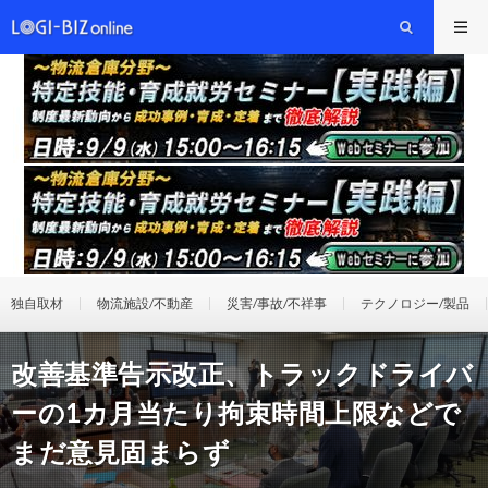
独自取材
物流施設/不動産
災害/事故/不祥事
テクノロジー/製品
改善基準告示改正、トラックドライバ
ーの1カ月当たり拘束時間上限などで
まだ意見固まらず