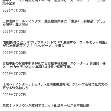
椿本チエイン／再生可能エネルギーを活用し、カーボンニュートラル実
現を加速
2026年7月30日
三井倉庫ホールディングス、受託物流業務に 「生成AI出荷検品アプリ」
を開発・導入開始
2026年7月30日
“独自開発こだわり”のサプリメントでD2C展開する「ウェルモット製薬」
がEC自動出荷アプリ「シッピーノ」を導入
2026年7月30日
自動車船の荷役中断を抑制する自動車移動用「スケーター」を開発・導
入 ～自力走行できない車両を約5分で移動可能に～
2026年7月27日
【㈱ハナインターナショナル×星清重機運輸㈱】グループ会社で販売力の
更なる強化ねらう
2026年7月27日
東京ミッドタウン八重洲でロボット配送サービスを本格始動