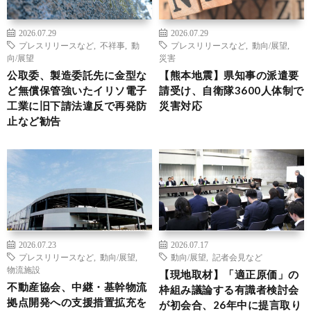
2026.07.29
2026.07.29
プレスリリースなど
,
不祥事
,
動
プレスリリースなど
,
動向/展望
,
向/展望
災害
公取委、製造委託先に金型な
【熊本地震】県知事の派遣要
ど無償保管強いたイリソ電子
請受け、自衛隊3600人体制で
工業に旧下請法違反で再発防
災害対応
止など勧告
2026.07.23
2026.07.17
プレスリリースなど
,
動向/展望
,
動向/展望
,
記者会見など
物流施設
【現地取材】「適正原価」の
不動産協会、中継・基幹物流
枠組み議論する有識者検討会
拠点開発への支援措置拡充を
が初会合、26年中に提言取り