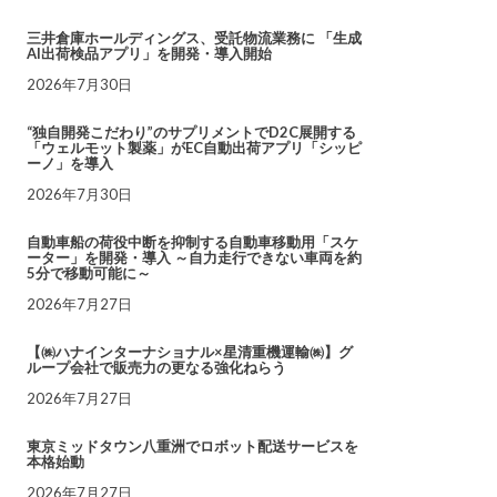
三井倉庫ホールディングス、受託物流業務に 「生成
AI出荷検品アプリ」を開発・導入開始
2026年7月30日
“独自開発こだわり”のサプリメントでD2C展開する
「ウェルモット製薬」がEC自動出荷アプリ「シッピ
ーノ」を導入
2026年7月30日
自動車船の荷役中断を抑制する自動車移動用「スケ
ーター」を開発・導入 ～自力走行できない車両を約
5分で移動可能に～
2026年7月27日
【㈱ハナインターナショナル×星清重機運輸㈱】グ
ループ会社で販売力の更なる強化ねらう
2026年7月27日
東京ミッドタウン八重洲でロボット配送サービスを
本格始動
2026年7月27日