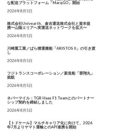
な配送プラットフォーム「MarqGO」開始
2026年8月5日
株式会社Univearth、倉吉運送株式会社と資本提
携〜山陰エリアへ実運送ネットワークを拡大〜
2026年8月5日
川崎重工業／ばら積運搬船「ARISTOS II」の引き渡
し
2026年8月5日
フジトランスコーポレーション／新造船「蓉翔丸」
就航
2026年8月5日
ネバーマイル：TGR Haas F1 Teamとのパートナー
シップ契約を締結しました
2026年8月5日
【トドケール】マルチキャリア化に向けて、2026
年7月よりヤマト運輸とのAPI連携を開始