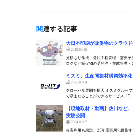
関連する記事
大日本印刷が販促物のクラウド
2019.06.26
見積もり作成・発注工程管理・需要予測
ログなど販促物の受発注・在庫管理・製
ミスミ、生産間接材購買効率化サ
2025.03.04
グローバル展開を拡大 ミスミグルー
で済ませることができるサービス「D-JI
【現地取材・動画】佐川など、
実験公開
2024.03.07
災害利用も想定、25年度実用化目指す