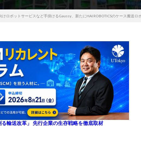
けロボットサービスなど手掛けるGaussy、新たにHAI ROBOTICSのケース搬送
来を創る輸送改革」 先行企業の生存戦略を徹底取材