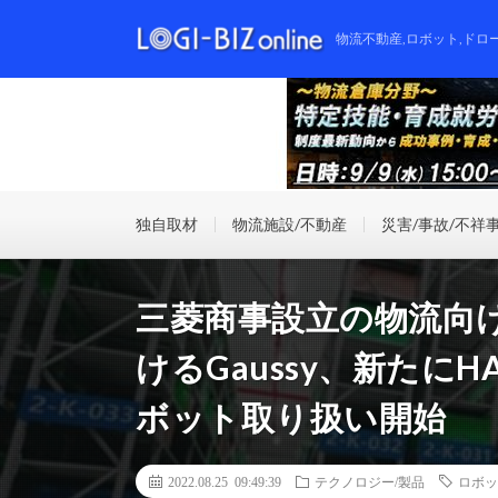
物流不動産,ロボット,ドロ
独自取材
物流施設/不動産
災害/事故/不祥
三菱商事設立の物流向
けるGaussy、新たにHA
ボット取り扱い開始
2022.08.25 09:49:39
テクノロジー/製品
ロボッ