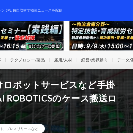
ーン,3PL,独自取材で物流ニュースを配信
事
テクノロジー/製品
雇用/人材
経営/業界動向
データ/
けロボットサービスなど手掛
I ROBOTICSのケース搬送ロ
ト
,
プレスリリースなど