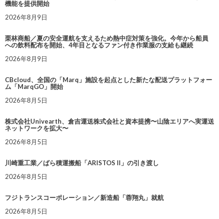
機能を提供開始
2026年8月9日
栗林商船／夏の安全運航を支えるため熱中症対策を強化。今年から船員
への飲料配布を開始、4年目となるファン付き作業服の支給も継続
2026年8月9日
CBcloud、全国の「Marq」施設を起点とした新たな配送プラットフォー
ム「MarqGO」開始
2026年8月5日
株式会社Univearth、倉吉運送株式会社と資本提携〜山陰エリアへ実運送
ネットワークを拡大〜
2026年8月5日
川崎重工業／ばら積運搬船「ARISTOS II」の引き渡し
2026年8月5日
フジトランスコーポレーション／新造船「蓉翔丸」就航
2026年8月5日