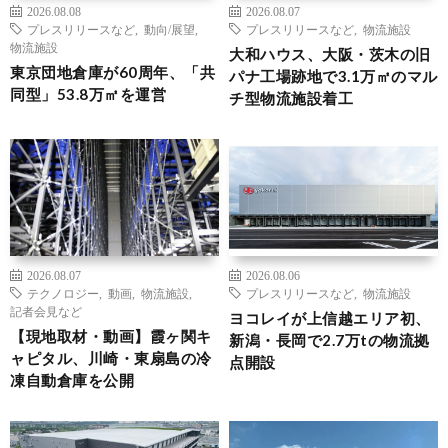
2026.08.08
2026.08.07
プレスリリースなど
,
動向/展望
,
プレスリリースなど
,
物流施設
物流施設
大和ハウス、大阪・茨木の旧
東京団地倉庫が60周年、「共
パナ工場跡地で3.1万㎡のマル
同型」53.8万㎡を運営
チ型物流施設着工
2026.08.07
2026.08.06
テクノロジー
,
動画
,
物流施設
,
プレスリリースなど
,
物流施設
記者会見など
ヨコレイが上信越エリア初、
【現地取材・動画】霞ヶ関キ
新潟・長岡で2.7万tの物流拠
ャピタル、川崎・東扇島の冷
点開設
凍自動倉庫を公開