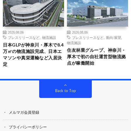
2026.08.06
2026.08.06
プレスリリースなど
,
物流施設
プレスリリースなど
,
動向/展望
,
物流施設
日本GLPが神奈川・厚木で8.4
住友林業グループ、神奈川・
万㎡の物流施設完成、日本エ
厚木で初の自社運営型物流拠
マソンや真栄運輸など入居決
点が稼働開始
定
Back to Top
メルマガ会員登録
プライバシーポリシー