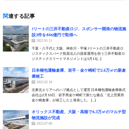
関連する記事
Jリートの三井不動産ロジ、スポンサー開発の物流施
設3件を446億円で取得へ
2022.01.11
千葉・八千代と大阪、神奈川・平塚 Jリートの三井不動産ロ
ジスティクスパーク投資法人の資産運用を担う三井不動産ロ
ジスティクスリートマネジメントは1月11[…]
日本梱包運輸倉庫、岩手・金ケ崎町で2.6万㎡の新倉
庫竣工
2025.02.10
北東北エリアへのハブ拠点として運営 日本梱包運輸倉庫株式
会社は2月10日、岩手県金ケ崎町で新たな拠点「北上営業所
金ケ崎倉庫」が竣工したと発表した。 […]
オリックス不動産、大阪・高槻で6.3万㎡のマルチ型
物流施設が完成
2025.07.09