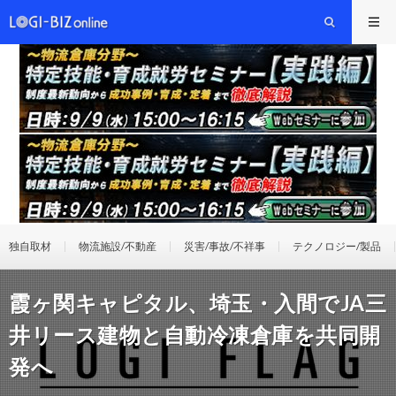
独自取材
物流施設/不動産
災害/事故/不祥事
テクノロジー/製品
霞ヶ関キャピタル、埼玉・入間でJA三
井リース建物と自動冷凍倉庫を共同開
発へ