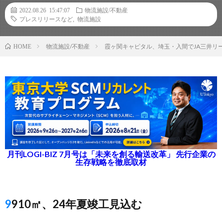
2022.08.26 15:47:07
物流施設/不動産
プレスリリースなど
,
物流施設
物流施設/不動産
霞ヶ関キャピタル、埼玉・入間でJA三井リ
HOME
月刊LOGI-BIZ 7月号は「未来を創る輸送改革」 先行企業の
生存戦略を徹底取材
9910㎡、24年夏竣工見込む