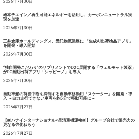
2026年7月30日
椿本チエイン／再生可能エネルギーを活用し、カーボンニュートラル実
現を加速
2026年7月30日
三井倉庫ホールディングス、受託物流業務に 「生成AI出荷検品アプリ」
を開発・導入開始
2026年7月30日
“独自開発こだわり”のサプリメントでD2C展開する「ウェルモット製薬」
がEC自動出荷アプリ「シッピーノ」を導入
2026年7月30日
自動車船の荷役中断を抑制する自動車移動用「スケーター」を開発・導
入 ～自力走行できない車両を約5分で移動可能に～
2026年7月27日
【㈱ハナインターナショナル×星清重機運輸㈱】グループ会社で販売力の
更なる強化ねらう
2026年7月27日