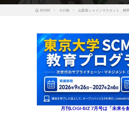
その他
山梨産シャインマスカット、静
HOME
月刊LOGI-BIZ 7月号は「未