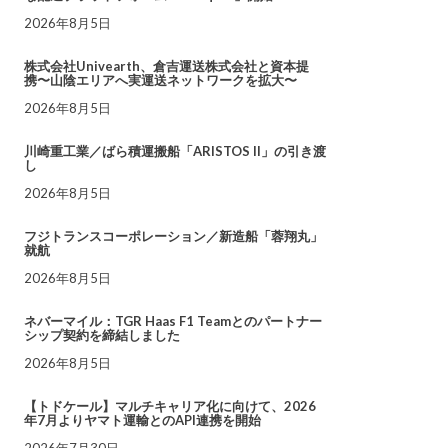
2026年8月5日
株式会社Univearth、倉吉運送株式会社と資本提
携〜山陰エリアへ実運送ネットワークを拡大〜
2026年8月5日
川崎重工業／ばら積運搬船「ARISTOS II」の引き渡
し
2026年8月5日
フジトランスコーポレーション／新造船「蓉翔丸」
就航
2026年8月5日
ネバーマイル：TGR Haas F1 Teamとのパートナー
シップ契約を締結しました
2026年8月5日
【トドケール】マルチキャリア化に向けて、2026
年7月よりヤマト運輸とのAPI連携を開始
2026年7月30日