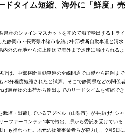
山梨県産のシャインマスカットを初めて船で輸出するトライ
通した静岡市～長野県小諸市を結ぶ中部横断自動車道と清水
県内外の産地から海上輸送で海外まで迅速に届けられるよ
務所は、中部横断自動車道の全線開通で山梨から静岡まで
も70分程度短縮されたと試算。そこで静岡県などの関係者
れば農産物の出荷から輸出までのリードタイムを短縮でき
を栽培・出荷しているアグベル（山梨市）が手掛けたシャ
トリーファーコンテナ1本で輸出。県から委託を受けている
田）も携わった。地元の物流事業者らが協力し、9月5日に