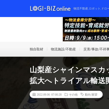
物流不動産,ロボット,ドロ
独自取材
物流施設/不動産
災害/事故/不祥
山梨産シャインマスカ
拡大へトライアル輸送
2022.09.06 07:00:28
その他
動向/展望