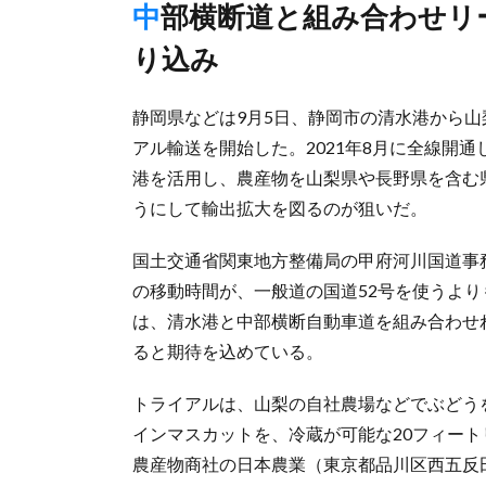
中部横断道と組み合わせリードタイム短縮、海外に「鮮度」売
り込み
静岡県などは9月5日、静岡市の清水港から
アル輸送を開始した。2021年8月に全線開
港を活用し、農産物を山梨県や長野県を含む
うにして輸出拡大を図るのが狙いだ。
国土交通省関東地方整備局の甲府河川国道事
の移動時間が、一般道の国道52号を使うより
は、清水港と中部横断自動車道を組み合わせ
ると期待を込めている。
トライアルは、山梨の自社農場などでぶどう
インマスカットを、冷蔵が可能な20フィー
農産物商社の日本農業（東京都品川区西五反