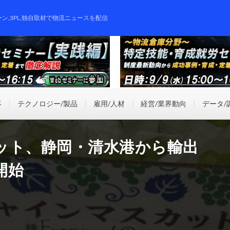
ーン,3PL,独自取材で物流ニュースを配信
事
テクノロジー/製品
雇用/人材
経営/業界動向
データ/
ット、静岡・清水港から輸出
開始