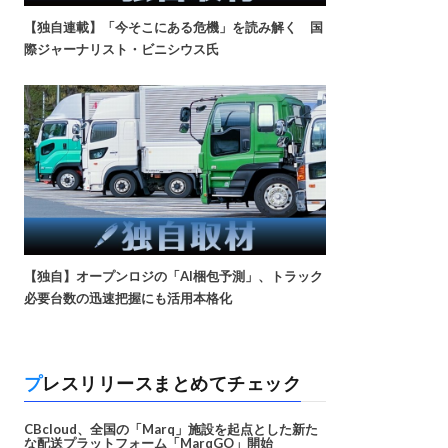
【独自連載】「今そこにある危機」を読み解く 国
際ジャーナリスト・ビニシウス氏
【独自】オープンロジの「AI梱包予測」、トラック
必要台数の迅速把握にも活用本格化
プレスリリースまとめてチェック
CBcloud、全国の「Marq」施設を起点とした新た
な配送プラットフォーム「MarqGO」開始