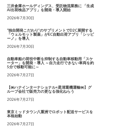
三井倉庫ホールディングス、受託物流業務に 「生成
AI出荷検品アプリ」を開発・導入開始
2026年7月30日
“独自開発こだわり”のサプリメントでD2C展開する
「ウェルモット製薬」がEC自動出荷アプリ「シッピ
ーノ」を導入
2026年7月30日
自動車船の荷役中断を抑制する自動車移動用「スケ
ーター」を開発・導入 ～自力走行できない車両を約
5分で移動可能に～
2026年7月27日
【㈱ハナインターナショナル×星清重機運輸㈱】グ
ループ会社で販売力の更なる強化ねらう
2026年7月27日
東京ミッドタウン八重洲でロボット配送サービスを
本格始動
2026年7月27日