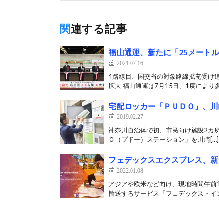
関連する記事
福山通運、新たに「25メート
2021.07.16
4路線目、国交省の対象路線拡充受け
拡大 福山通運は7月15日、1度により多
宅配ロッカー「ＰＵＤＯ」、川
2019.02.27
神奈川自治体で初、市民向け施設2カ所にも
Ｏ（プドー）ステーション」を川崎[…]
フェデックスエクスプレス、新
2022.01.08
アジアや欧米など向け、現地時間午前1
輸送するサービス「フェデックス・イン