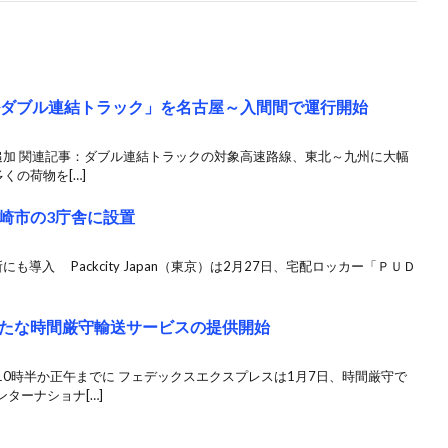
ルダブル連結トラック」を名古屋～入間間で運行開始
追加 関連記事：ダブル連結トラックの対象高速路線、東北～九州に大幅
くの荷物を[…]
崎市の3庁舎に設置
導入 Packcity Japan（東京）は2月27日、宅配ロッカー「ＰＵＤ
たな時間厳守輸送サービスの提供開始
0時半か正午までに フェデックスエクスプレスは1月7日、時間厳守で
ターナショナ[…]