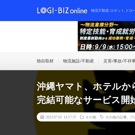
物流不動産,ロボット,ドロ
独自取材
物流施設/不動産
災害/事故/不祥
沖縄ヤマト、ホテルか
完結可能なサービス開
2023.07.03 14:17:37
その他
その他の記事
,
プ