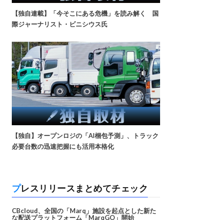
【独自連載】「今そこにある危機」を読み解く 国
際ジャーナリスト・ビニシウス氏
【独自】オープンロジの「AI梱包予測」、トラック
必要台数の迅速把握にも活用本格化
プレスリリースまとめてチェック
CBcloud、全国の「Marq」施設を起点とした新た
な配送プラットフォーム「MarqGO」開始