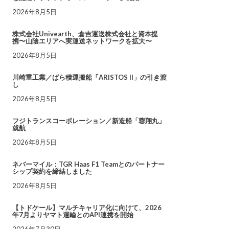
2026年8月5日
株式会社Univearth、倉吉運送株式会社と資本提
携〜山陰エリアへ実運送ネットワークを拡大〜
2026年8月5日
川崎重工業／ばら積運搬船「ARISTOS II」の引き渡
し
2026年8月5日
フジトランスコーポレーション／新造船「蓉翔丸」
就航
2026年8月5日
ネバーマイル：TGR Haas F1 Teamとのパートナー
シップ契約を締結しました
2026年8月5日
【トドケール】マルチキャリア化に向けて、2026
年7月よりヤマト運輸とのAPI連携を開始
2026年7月30日