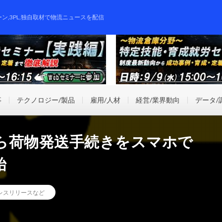
ーン,3PL,独自取材で物流ニュースを配信
事
テクノロジー/製品
雇用/人材
経営/業界動向
データ/
ら荷物発送手続きをスマホで
始
レスリリースなど