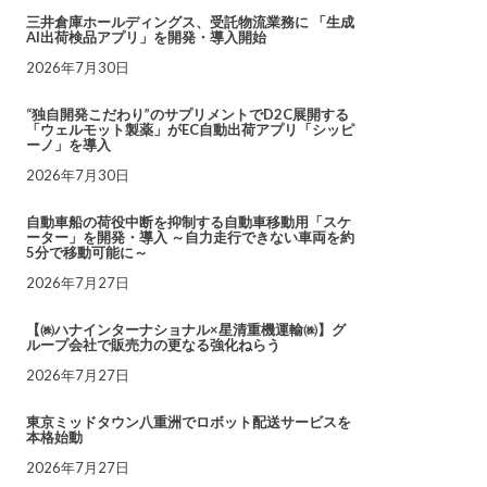
三井倉庫ホールディングス、受託物流業務に 「生成
AI出荷検品アプリ」を開発・導入開始
2026年7月30日
“独自開発こだわり”のサプリメントでD2C展開する
「ウェルモット製薬」がEC自動出荷アプリ「シッピ
ーノ」を導入
2026年7月30日
自動車船の荷役中断を抑制する自動車移動用「スケ
ーター」を開発・導入 ～自力走行できない車両を約
5分で移動可能に～
2026年7月27日
【㈱ハナインターナショナル×星清重機運輸㈱】グ
ループ会社で販売力の更なる強化ねらう
2026年7月27日
東京ミッドタウン八重洲でロボット配送サービスを
本格始動
2026年7月27日