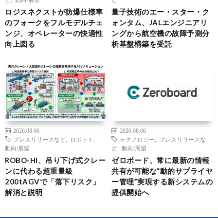
ロジスネクストが防爆仕様車
量子技術のエー・スター・ク
のフォークをフルモデルチェ
ォンタム、JALエンジニアリ
ンジ、オペレーターの快適性
ングから航空機の故障予測分
向上図る
析基盤構築を受託
2026.08.06
2026.08.06
プレスリリースなど
,
ロボット
,
テクノロジー
,
プレスリリースな
動向/展望
ど
,
動向/展望
ROBO-HI、吊り下げ式クレー
ゼロボード、常に最新の情報
ンに代わる超重量級
共有が可能な“動的サプライヤ
200tAGVで「落下リスク」
ー管理”実現する新システムの
解消と説明
提供開始へ