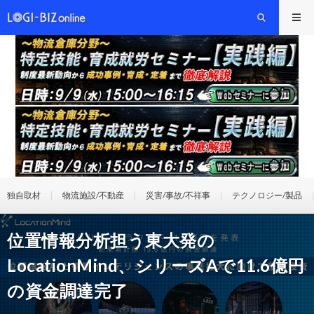
独自取材
物流施設/不動産
災害/事故/不祥事
テクノロジー/製品
位置情報分析担う東大発の
LocationMind、シリーズAで11.6億円
の資金調達完了