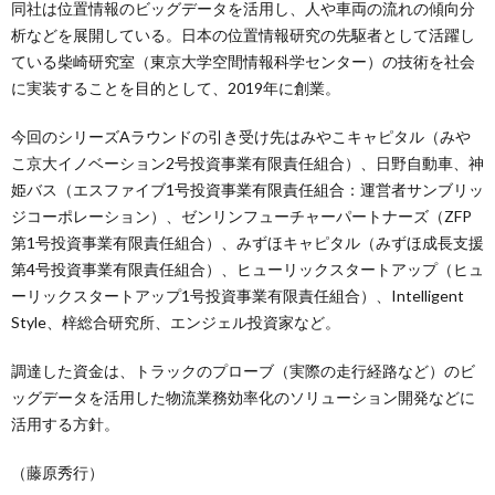
同社は位置情報のビッグデータを活用し、人や車両の流れの傾向分
析などを展開している。日本の位置情報研究の先駆者として活躍し
ている柴崎研究室（東京大学空間情報科学センター）の技術を社会
に実装することを目的として、2019年に創業。
今回のシリーズAラウンドの引き受け先はみやこキャピタル（みや
こ京大イノベーション2号投資事業有限責任組合）、日野自動車、神
姫バス（エスファイブ1号投資事業有限責任組合：運営者サンブリッ
ジコーポレーション）、ゼンリンフューチャーパートナーズ（ZFP
第1号投資事業有限責任組合）、みずほキャピタル（みずほ成長支援
第4号投資事業有限責任組合）、ヒューリックスタートアップ（ヒュ
ーリックスタートアップ1号投資事業有限責任組合）、Intelligent
Style、梓総合研究所、エンジェル投資家など。
調達した資金は、トラックのプローブ（実際の走行経路など）のビ
ッグデータを活用した物流業務効率化のソリューション開発などに
活用する方針。
（藤原秀行）