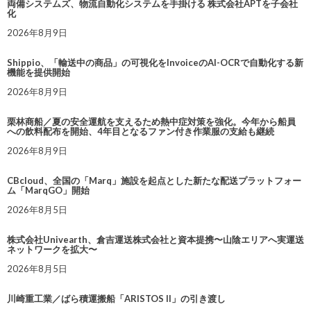
両備システムズ、物流自動化システムを手掛ける 株式会社APTを子会社
化
2026年8月9日
Shippio、「輸送中の商品」の可視化をInvoiceのAI-OCRで自動化する新
機能を提供開始
2026年8月9日
栗林商船／夏の安全運航を支えるため熱中症対策を強化。今年から船員
への飲料配布を開始、4年目となるファン付き作業服の支給も継続
2026年8月9日
CBcloud、全国の「Marq」施設を起点とした新たな配送プラットフォー
ム「MarqGO」開始
2026年8月5日
株式会社Univearth、倉吉運送株式会社と資本提携〜山陰エリアへ実運送
ネットワークを拡大〜
2026年8月5日
川崎重工業／ばら積運搬船「ARISTOS II」の引き渡し