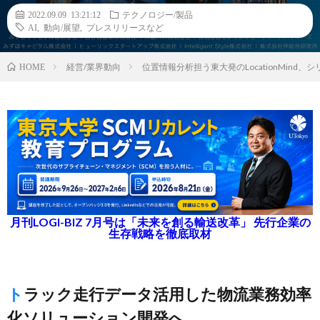
2022.09.09 13:21:12
テクノロジー/製品
AI
,
動向/展望
,
プレスリリースなど
経営/業界動向
位置情報分析担う東大発のLocationMind、
HOME
月刊LOGI-BIZ 7月号は「未来を創る輸送改革」 先行企業の
生存戦略を徹底取材
トラック走行データ活用した物流業務効率
化ソリューション開発へ