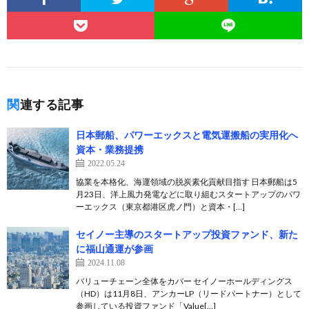
関連する記事
日本郵船、パワーエックスと電気運搬船の実用化へ
資本・業務提携
2022.05.24
協業を本格化、海運領域の脱炭素化貢献目指す 日本郵船は5
月23日、洋上風力発電などに取り組むスタートアップのパワ
ーエックス（東京都港区⻁ノ⾨）と資本・[…]
セイノー主導のスタートアップ投資ファンド、新た
に福山通運が参画
2024.11.08
バリューチェーン全体をカバー セイノーホールディングス
（HD）は11月8日、アンカーLP（リードパートナー）として
参画している投資ファンド「Value[…]