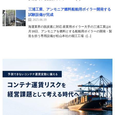
三浦工業、アンモニア燃料船舶用ボイラー開発する
試験設備が完成
2025.06.19
海運業界の脱炭素に対応 産業用ボイラー大手の三浦工業は6
月18日、アンモニアを燃料とする船舶用ボイラーの開発・製
造を担う専用設備が松山本社の堀江工場（[…]