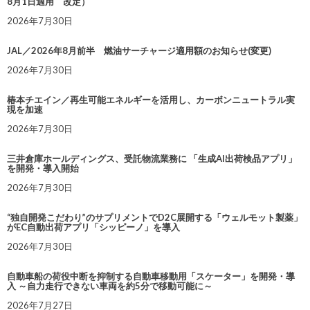
8月1日適用 改定）
2026年7月30日
JAL／2026年8月前半 燃油サーチャージ適用額のお知らせ(変更)
2026年7月30日
椿本チエイン／再生可能エネルギーを活用し、カーボンニュートラル実
現を加速
2026年7月30日
三井倉庫ホールディングス、受託物流業務に 「生成AI出荷検品アプリ」
を開発・導入開始
2026年7月30日
“独自開発こだわり”のサプリメントでD2C展開する「ウェルモット製薬」
がEC自動出荷アプリ「シッピーノ」を導入
2026年7月30日
自動車船の荷役中断を抑制する自動車移動用「スケーター」を開発・導
入 ～自力走行できない車両を約5分で移動可能に～
2026年7月27日