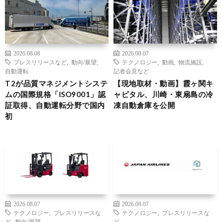
2026.08.08
2026.08.07
プレスリリースなど
,
動向/展望
,
テクノロジー
,
動画
,
物流施設
,
自動運転
記者会見など
T2が品質マネジメントシステ
【現地取材・動画】霞ヶ関キ
ムの国際規格「ISO9001」認
ャピタル、川崎・東扇島の冷
証取得、自動運転分野で国内
凍自動倉庫を公開
初
2026.08.07
2026.08.07
テクノロジー
,
プレスリリースな
テクノロジー
,
プレスリリースな
ど
,
動向/展望
ど