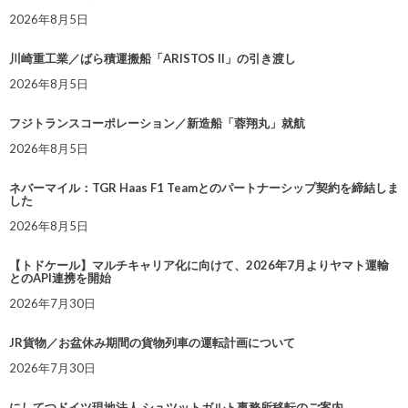
2026年8月5日
川崎重工業／ばら積運搬船「ARISTOS II」の引き渡し
2026年8月5日
フジトランスコーポレーション／新造船「蓉翔丸」就航
2026年8月5日
ネバーマイル：TGR Haas F1 Teamとのパートナーシップ契約を締結しま
した
2026年8月5日
【トドケール】マルチキャリア化に向けて、2026年7月よりヤマト運輸
とのAPI連携を開始
2026年7月30日
JR貨物／お盆休み期間の貨物列車の運転計画について
2026年7月30日
にしてつドイツ現地法人 シュツットガルト事務所移転のご案内