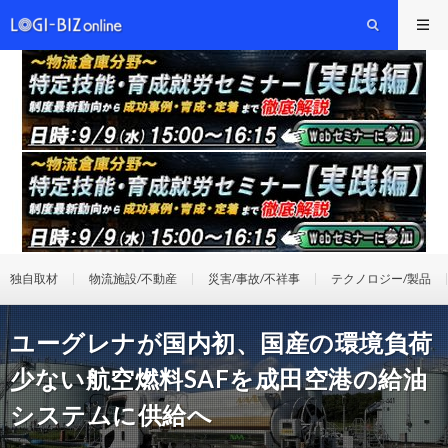
独自取材
物流施設/不動産
災害/事故/不祥事
テクノロジー/製品
ユーグレナが国内初、国産の環境負荷
少ない航空燃料SAFを成田空港の給油
システムに供給へ