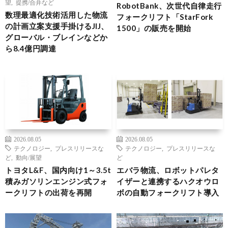
望
,
提携/合弁など
RobotBank、次世代自律走行
数理最適化技術活用した物流
フォークリフト「StarFork
の計画立案支援手掛けるJIJ、
1500」の販売を開始
グローバル・ブレインなどか
ら8.4億円調達
2026.08.05
2026.08.05
テクノロジー
,
プレスリリースな
テクノロジー
,
プレスリリースな
ど
,
動向/展望
ど
トヨタL&F、国内向け1～3.5t
エバラ物流、ロボットパレタ
積みガソリンエンジン式フォ
イザーと連携するハクオウロ
ークリフトの出荷を再開
ボの自動フォークリフト導入