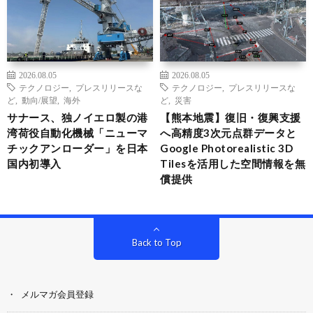
2026.08.05
2026.08.05
テクノロジー
,
プレスリリースな
テクノロジー
,
プレスリリースな
ど
,
動向/展望
,
海外
ど
,
災害
サナース、独ノイエロ製の港
【熊本地震】復旧・復興支援
湾荷役自動化機械「ニューマ
へ高精度3次元点群データと
チックアンローダー」を日本
Google Photorealistic 3D
国内初導入
Tilesを活用した空間情報を無
償提供
Back to Top
メルマガ会員登録