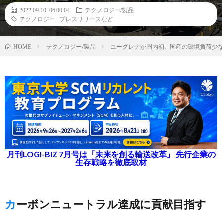
2022.09.10 06:00:04
テクノロジー/製品
テクノロジー
,
プレスリリースなど
テクノロジー/製品
ユーグレナが国内初、国産の環境負荷少な
HOME
月刊LOGI-BIZ 7月号は「未来を創る輸送改革」 先行企業の
生存戦略を徹底取材
カーボンニュートラル達成に貢献目指す