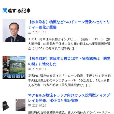
関連する記事
【独自取材】物流などへのドローン普及へセキュリ
ティー強化が重要
2020.10.13
JUIDA・鈴木理事長独占インタビュー（前編） ドローン（無
人飛行機）の産業利用促進に取り組む日本UAS産業振興協議
会（JUIDA）の鈴木真二理事長（[…]
【独自取材】東日本大震災10年・物流施設は「防災
の砦」に進化した
2021.03.11
災害時に緊急物資届ける「ドローン物流」実現を強く期待 日
本の観測史上初のマグニチュード9・0を記録し、2万人を超
える死者・行方不明者（震災関連死含む）[…]
マクセルが物流トラック向けガラス投写型ディスプ
レイを開発、NXHDと実証実験
2024.07.29
運転時の負荷低減効果確認、新人や高齢のドライバーサポー