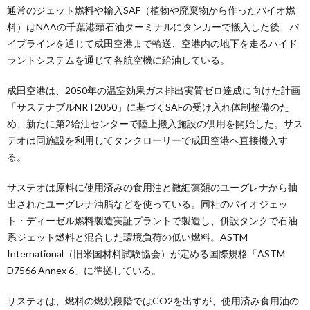
通常のジェット燃料や輸入SAF（植物や廃棄物から作ったバイオ燃
料）はNAAの千葉港頭石油ターミナルにタンカーで搬入した後、パ
イプラインを通じて成田空港まで輸送、空港内の地下を走るハイド
ラントシステムを通じて各航空機に給油している。
成田空港は、2050年の温室効果ガス排出実質ゼロ達成に向けた計画
「サステナブルNRT2050」に基づくSAFの受け入れ体制整備のた
め、新たに第2給油センターで陸上搬入施設の供用を開始した。サス
テオは同施設を利用してタンクローリーで成田空港へ直接搬入す
る。
サステオは原料に使用済みの食用油と微細藻類のユーグレナから抽
出されたユーグレナ油脂などを使っている。同社のバイオジェッ
ト・ディーゼル燃料製造実証プラントで製造し、併設タンクで石油
系ジェット燃料と混合した環境負荷の低い燃料。ASTM
International（旧米国材料試験協会）が定める国際規格「ASTM
D7566 Annex 6」に準拠している。
サステオは、燃料の燃焼段階ではCO2を出すが、使用済み食用油の