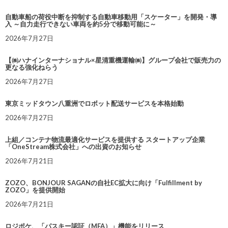
自動車船の荷役中断を抑制する自動車移動用「スケーター」を開発・導
入 ～自力走行できない車両を約5分で移動可能に～
2026年7月27日
【㈱ハナインターナショナル×星清重機運輸㈱】グループ会社で販売力の
更なる強化ねらう
2026年7月27日
東京ミッドタウン八重洲でロボット配送サービスを本格始動
2026年7月27日
上組／コンテナ物流最適化サービスを提供する スタートアップ企業
「OneStream株式会社」への出資のお知らせ
2026年7月21日
ZOZO、BONJOUR SAGANの自社EC拡大に向け「Fulfillment by
ZOZO」を提供開始
2026年7月21日
ロジポケ、「パスキー認証（MFA）」機能をリリース