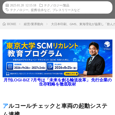
2025.01.20 12:15:18
テクノロジー/製品
テクノロジー
,
提携/合弁など
,
プレスリリースなど
経営/業界動向
大日本印刷、GMS、東海理化が協業し「飲ん
HOME
月刊LOGI-BIZ 7月号は「未来を創る輸送改革」 先行企業の
生存戦略を徹底取材
アルコールチェックと車両の起動システ
ム連携