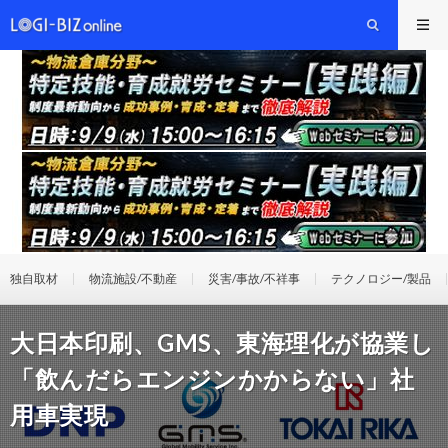
独自取材
物流施設/不動産
災害/事故/不祥事
テクノロジー/製品
大日本印刷、GMS、東海理化が協業し
「飲んだらエンジンかからない」社
用車実現