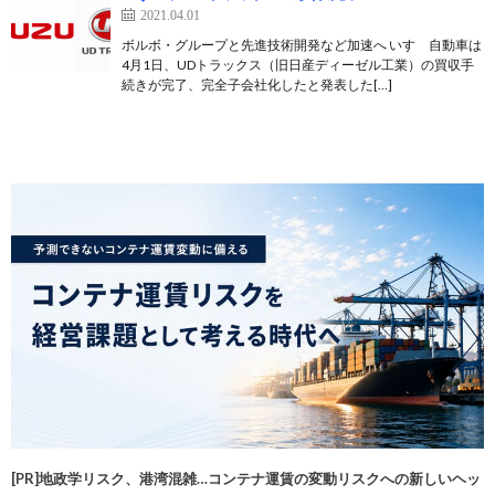
2021.04.01
ボルボ・グループと先進技術開発など加速へ いすゞ自動車は
4月1日、UDトラックス（旧日産ディーゼル工業）の買収手
続きが完了、完全子会社化したと発表した[…]
[PR]地政学リスク、港湾混雑…コンテナ運賃の変動リスクへの新しいヘッ