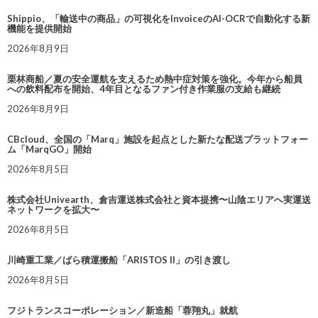
Shippio、「輸送中の商品」の可視化をInvoiceのAI-OCRで自動化する新
機能を提供開始
2026年8月9日
栗林商船／夏の安全運航を支えるため熱中症対策を強化。今年から船員
への飲料配布を開始、4年目となるファン付き作業服の支給も継続
2026年8月9日
CBcloud、全国の「Marq」施設を起点とした新たな配送プラットフォー
ム「MarqGO」開始
2026年8月5日
株式会社Univearth、倉吉運送株式会社と資本提携〜山陰エリアへ実運送
ネットワークを拡大〜
2026年8月5日
川崎重工業／ばら積運搬船「ARISTOS II」の引き渡し
2026年8月5日
フジトランスコーポレーション／新造船「蓉翔丸」就航