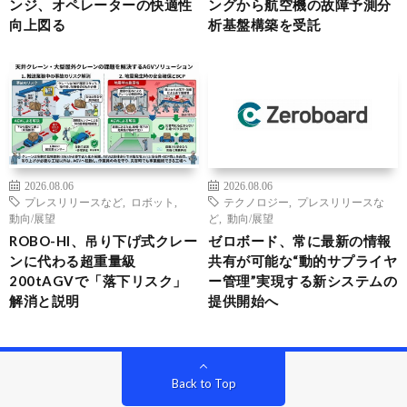
ンジ、オペレーターの快適性
ングから航空機の故障予測分
向上図る
析基盤構築を受託
2026.08.06
2026.08.06
プレスリリースなど
,
ロボット
,
テクノロジー
,
プレスリリースな
動向/展望
ど
,
動向/展望
ROBO-HI、吊り下げ式クレー
ゼロボード、常に最新の情報
ンに代わる超重量級
共有が可能な“動的サプライヤ
200tAGVで「落下リスク」
ー管理”実現する新システムの
解消と説明
提供開始へ
Back to Top