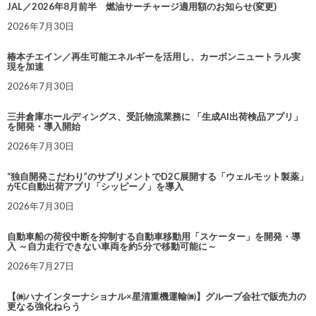
JAL／2026年8月前半 燃油サーチャージ適用額のお知らせ(変更)
2026年7月30日
椿本チエイン／再生可能エネルギーを活用し、カーボンニュートラル実
現を加速
2026年7月30日
三井倉庫ホールディングス、受託物流業務に 「生成AI出荷検品アプリ」
を開発・導入開始
2026年7月30日
“独自開発こだわり”のサプリメントでD2C展開する「ウェルモット製薬」
がEC自動出荷アプリ「シッピーノ」を導入
2026年7月30日
自動車船の荷役中断を抑制する自動車移動用「スケーター」を開発・導
入 ～自力走行できない車両を約5分で移動可能に～
2026年7月27日
【㈱ハナインターナショナル×星清重機運輸㈱】グループ会社で販売力の
更なる強化ねらう