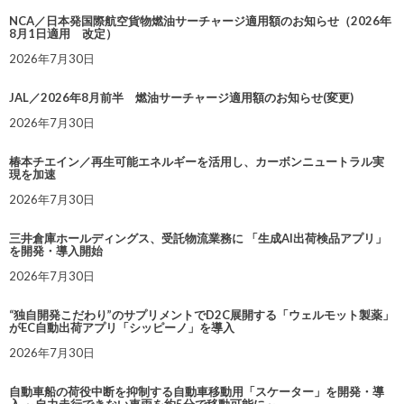
NCA／日本発国際航空貨物燃油サーチャージ適用額のお知らせ（2026年
8月1日適用 改定）
2026年7月30日
JAL／2026年8月前半 燃油サーチャージ適用額のお知らせ(変更)
2026年7月30日
椿本チエイン／再生可能エネルギーを活用し、カーボンニュートラル実
現を加速
2026年7月30日
三井倉庫ホールディングス、受託物流業務に 「生成AI出荷検品アプリ」
を開発・導入開始
2026年7月30日
“独自開発こだわり”のサプリメントでD2C展開する「ウェルモット製薬」
がEC自動出荷アプリ「シッピーノ」を導入
2026年7月30日
自動車船の荷役中断を抑制する自動車移動用「スケーター」を開発・導
入 ～自力走行できない車両を約5分で移動可能に～