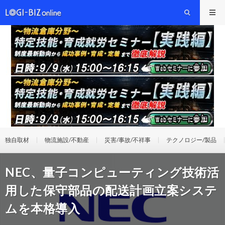
独自取材
物流施設/不動産
災害/事故/不祥事
テクノロジー/製品
NEC、量子コンピューティング技術活
用した保守部品の配送計画立案システ
ムを本格導入