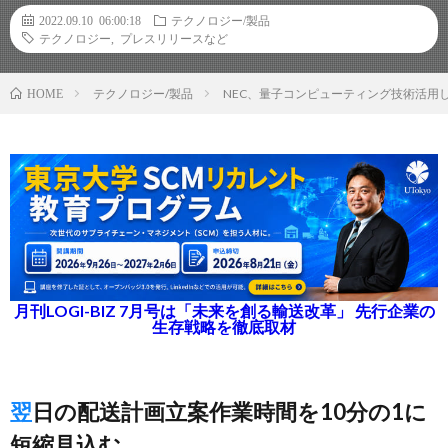
2022.09.10 06:00:18
テクノロジー/製品
テクノロジー
,
プレスリリースなど
テクノロジー/製品
NEC、量子コンピューティング技術活用
HOME
月刊LOGI-BIZ 7月号は「未来を創る輸送改革」 先行企業の
生存戦略を徹底取材
翌日の配送計画立案作業時間を10分の1に
短縮見込む