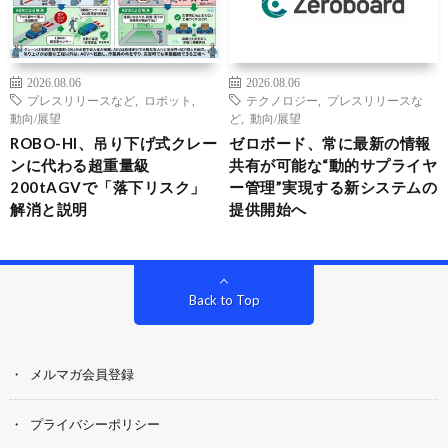
2026.08.06
2026.08.06
プレスリリースなど
,
ロボット
,
テクノロジー
,
プレスリリースな
動向/展望
ど
,
動向/展望
ROBO-HI、吊り下げ式クレー
ゼロボード、常に最新の情報
ンに代わる超重量級
共有が可能な“動的サプライヤ
200tAGVで「落下リスク」
ー管理”実現する新システムの
解消と説明
提供開始へ
Back to Top
メルマガ会員登録
プライバシーポリシー