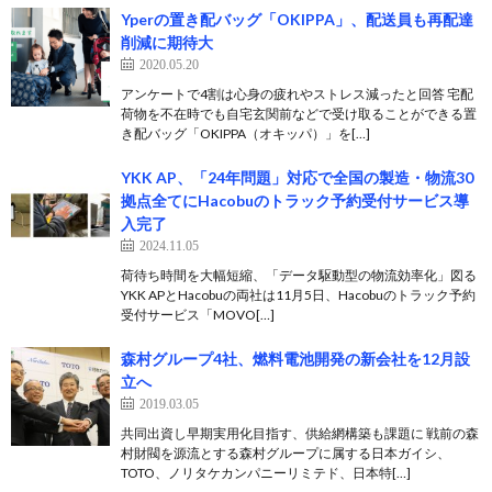
Yperの置き配バッグ「OKIPPA」、配送員も再配達
削減に期待大
2020.05.20
アンケートで4割は心身の疲れやストレス減ったと回答 宅配
荷物を不在時でも自宅玄関前などで受け取ることができる置
き配バッグ「OKIPPA（オキッパ）」を[…]
YKK AP、「24年問題」対応で全国の製造・物流30
拠点全てにHacobuのトラック予約受付サービス導
入完了
2024.11.05
荷待ち時間を大幅短縮、「データ駆動型の物流効率化」図る
YKK APとHacobuの両社は11月5日、Hacobuのトラック予約
受付サービス「MOVO[…]
森村グループ4社、燃料電池開発の新会社を12月設
立へ
2019.03.05
共同出資し早期実用化目指す、供給網構築も課題に 戦前の森
村財閥を源流とする森村グループに属する日本ガイシ、
TOTO、ノリタケカンパニーリミテド、日本特[…]