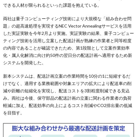
できる人材が限られるといった課題を抱えている。
両社は量子コンピューティング技術により大規模な「組み合わせ問
題」の超高速処理を実現するNEC Vector Annealingサービスを活用
した実証実験を今年2月より実施。実証実験の結果、量子コンピュー
ティング技術を活用し立案した配送計画が熟練の作業者と同等程度
の内容であることが確認できたため、第1段階として立案作業効率
化・属人化解消に向け約50件の翌日分の配送計画へ適用するため新
システムを開発した。
新本システムは、配送計画立案の作業時間を10分の1に短縮するだ
けでなく、適用する業務範囲や対象エリアの拡大により配送車の削
減や距離の短縮化を実現し、配送コストを3割程度削減できる見込
み。両社は今後、保守部品の配送計画の立案に関わる作業者の負荷
軽減に加え、配送効率の向上によるコスト削減やCO2排出量の低減
を目指す。