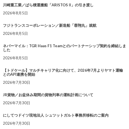
川崎重工業／ばら積運搬船「ARISTOS II」の引き渡し
2026年8月5日
フジトランスコーポレーション／新造船「蓉翔丸」就航
2026年8月5日
ネバーマイル：TGR Haas F1 Teamとのパートナーシップ契約を締結しま
した
2026年8月5日
【トドケール】マルチキャリア化に向けて、2026年7月よりヤマト運輸
とのAPI連携を開始
2026年7月30日
JR貨物／お盆休み期間の貨物列車の運転計画について
2026年7月30日
にしてつドイツ現地法人 シュツットガルト事務所移転のご案内
2026年7月30日