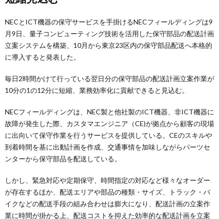
NECとICT機器の保守サービスを手掛けるNECフィールディングは9
月9日、量子コンピューティング技術を活用した保守部品の配送計画
立案システムを構築、10月から東京23区内の保守部品配送へ本格的
に導入すると発表した。
毎日2時間かけて行っている翌日分の保守部品の配送計画立案作業が
10分の1の12分に短縮、業務効率化に貢献できると見込む。
NECフィールディングは、NEC製と他社製のICT機器、非ICT機器に
故障が発生した際、カスタマエンジニア（CE)が拠点から顧客の現場
に出向いて保守作業を行うサービスを提供している。CEのスキルや
到着時間を基に出動計画を作成、交通事情を加味しながらパーツセ
ンターから保守部品を配送している。
しかし、緊急対応や定期保守、時間指定の対応など様々なオーダー
が存在するほか、配送エリアや部品の種類・サイズ、トラック・バ
イクなどの配送手段の組み合わせは膨大になり、配送計画の立案作
業に時間が掛かる上、配送コストを抑えた効率的な配送計画を立案