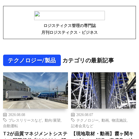
ロジスティクス管理の専門誌
月刊ロジスティクス・ビジネス
テクノロジー/製品
カテゴリの最新記事
2026.08.08
2026.08.07
プレスリリースなど
,
動向/展望
,
テクノロジー
,
動画
,
物流施設
,
自動運転
記者会見など
T2が品質マネジメントシステ
【現地取材・動画】霞ヶ関キ