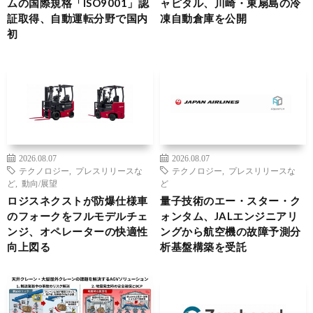
ムの国際規格「ISO9001」認
ャピタル、川崎・東扇島の冷
証取得、自動運転分野で国内
凍自動倉庫を公開
初
2026.08.07
2026.08.07
テクノロジー
,
プレスリリースな
テクノロジー
,
プレスリリースな
ど
,
動向/展望
ど
ロジスネクストが防爆仕様車
量子技術のエー・スター・ク
のフォークをフルモデルチェ
ォンタム、JALエンジニアリ
ンジ、オペレーターの快適性
ングから航空機の故障予測分
向上図る
析基盤構築を受託