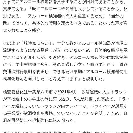
月までにアルコール検知器を入手することが困難であることから、
賛成である」「既にアルコール検知器を入手していることから、反
対である」「アルコール検知器の導入を促進するため、『当分の
間』ではなく、具体的な時期を定めるべきである」といった声が寄
せられたことを紹介。
その上で「現時点において、十分な数のアルコール検知器が市場に
流通するようになる見通しが立っていないため、具体的な時期を示
すことはできませんが、引き続き、アルコール検知器の供給状況等
について実態把握に努め、その見通しが立った時点で、再度、道路
交通法施行規則を改正し、できるだけ早期にアルコール検知器使用
義務化規定を適用したいと考えています」と説明した。
検査義務化は千葉県八街市で2021年6月、飲酒運転の大型トラック
が下校途中の小学生の列に突っ込み、5人が死傷した事故で、ドライ
バーが運転していたトラックが白ナンバーで、ドライバーが所属す
る事業所が飲酒検査を実施していなかったことが判明したため、政
府が再発防止へ規制強化に踏み切った。