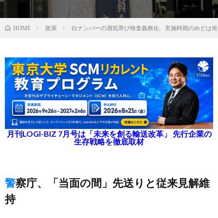
政策
白ナンバーの酒気帯び検査義務化、実施時期のめどは依
HOME
月刊LOGI-BIZ 7月号は「未来を創る輸送改革」 先行企業の
生存戦略を徹底取材
警察庁、「当面の間」先送りと従来見解維
持