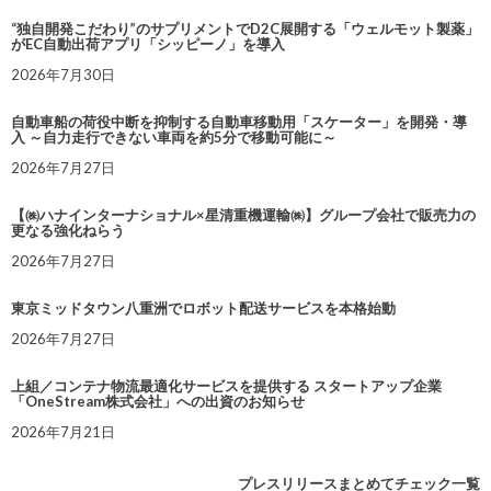
“独自開発こだわり”のサプリメントでD2C展開する「ウェルモット製薬」
がEC自動出荷アプリ「シッピーノ」を導入
2026年7月30日
自動車船の荷役中断を抑制する自動車移動用「スケーター」を開発・導
入 ～自力走行できない車両を約5分で移動可能に～
2026年7月27日
【㈱ハナインターナショナル×星清重機運輸㈱】グループ会社で販売力の
更なる強化ねらう
2026年7月27日
東京ミッドタウン八重洲でロボット配送サービスを本格始動
2026年7月27日
上組／コンテナ物流最適化サービスを提供する スタートアップ企業
「OneStream株式会社」への出資のお知らせ
2026年7月21日
プレスリリースまとめてチェック一覧