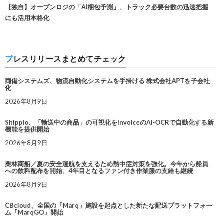
【独自】オープンロジの「AI梱包予測」、トラック必要台数の迅速把握
にも活用本格化
プレスリリースまとめてチェック
両備システムズ、物流自動化システムを手掛ける 株式会社APTを子会社
化
2026年8月9日
Shippio、「輸送中の商品」の可視化をInvoiceのAI-OCRで自動化する新
機能を提供開始
2026年8月9日
栗林商船／夏の安全運航を支えるため熱中症対策を強化。今年から船員
への飲料配布を開始、4年目となるファン付き作業服の支給も継続
2026年8月9日
CBcloud、全国の「Marq」施設を起点とした新たな配送プラットフォー
ム「MarqGO」開始