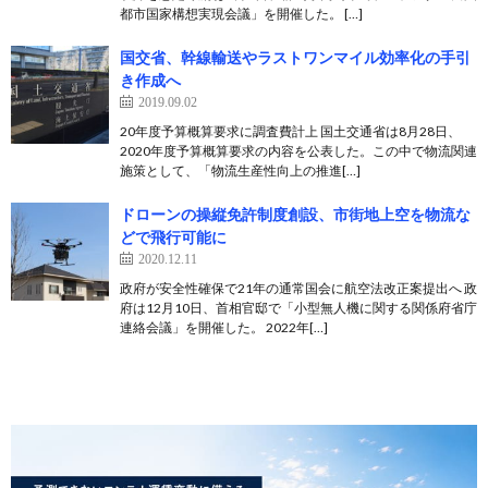
都市国家構想実現会議」を開催した。 […]
国交省、幹線輸送やラストワンマイル効率化の手引
き作成へ
2019.09.02
20年度予算概算要求に調査費計上 国土交通省は8月28日、
2020年度予算概算要求の内容を公表した。この中で物流関連
施策として、「物流生産性向上の推進[…]
ドローンの操縦免許制度創設、市街地上空を物流な
どで飛行可能に
2020.12.11
政府が安全性確保で21年の通常国会に航空法改正案提出へ 政
府は12月10日、首相官邸で「小型無人機に関する関係府省庁
連絡会議」を開催した。 2022年[…]