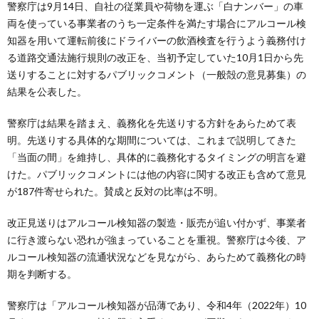
警察庁は9月14日、自社の従業員や荷物を運ぶ「白ナンバー」の車
両を使っている事業者のうち一定条件を満たす場合にアルコール検
知器を用いて運転前後にドライバーの飲酒検査を行うよう義務付け
る道路交通法施行規則の改正を、当初予定していた10月1日から先
送りすることに対するパブリックコメント（一般殻の意見募集）の
結果を公表した。
警察庁は結果を踏まえ、義務化を先送りする方針をあらためて表
明。先送りする具体的な期間については、これまで説明してきた
「当面の間」を維持し、具体的に義務化するタイミングの明言を避
けた。パブリックコメントには他の内容に関する改正も含めて意見
が187件寄せられた。賛成と反対の比率は不明。
改正見送りはアルコール検知器の製造・販売が追い付かず、事業者
に行き渡らない恐れが強まっていることを重視。警察庁は今後、ア
ルコール検知器の流通状況などを見ながら、あらためて義務化の時
期を判断する。
警察庁は「アルコール検知器が品薄であり、令和4年（2022年）10