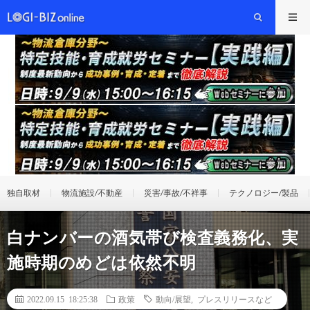
独自取材
物流施設/不動産
災害/事故/不祥事
テクノロジー/製品
白ナンバーの酒気帯び検査義務化、実
施時期のめどは依然不明
2022.09.15 18:25:38
政策
動向/展望
,
プレスリリースなど