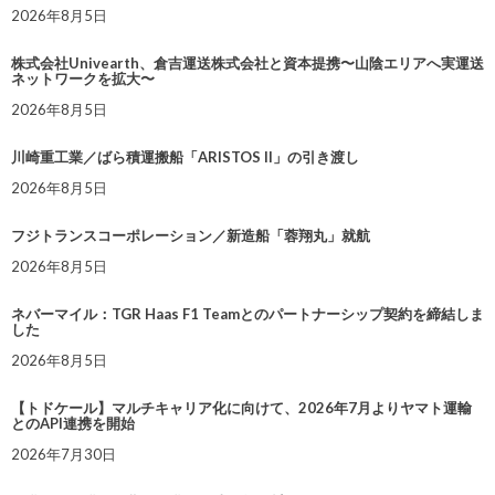
2026年8月5日
株式会社Univearth、倉吉運送株式会社と資本提携〜山陰エリアへ実運送
ネットワークを拡大〜
2026年8月5日
川崎重工業／ばら積運搬船「ARISTOS II」の引き渡し
2026年8月5日
フジトランスコーポレーション／新造船「蓉翔丸」就航
2026年8月5日
ネバーマイル：TGR Haas F1 Teamとのパートナーシップ契約を締結しま
した
2026年8月5日
【トドケール】マルチキャリア化に向けて、2026年7月よりヤマト運輸
とのAPI連携を開始
2026年7月30日