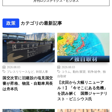
月刊ロジスティクス・ビジネス
政策
カテゴリの最新記事
2026.08.03
2026.08.03
プレスリリースなど
,
幹部人事
コラム
,
動向/展望
,
戦争/紛争
,
独
自取材
国交次官に旧建設の塩見国交
【次回から大幅リニューア
審が昇格、物流・自動車局長
ル！】「今そこにある危機」
は舟本氏
を読み解く 国際ジャーナリ
スト・ビニシウス氏