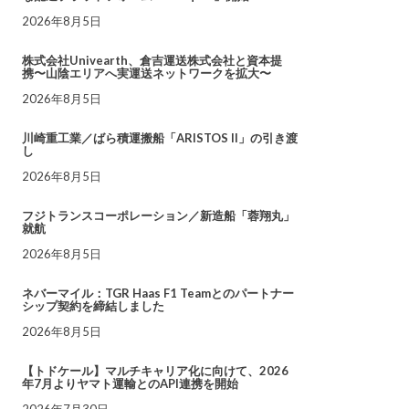
2026年8月5日
株式会社Univearth、倉吉運送株式会社と資本提
携〜山陰エリアへ実運送ネットワークを拡大〜
2026年8月5日
川崎重工業／ばら積運搬船「ARISTOS II」の引き渡
し
2026年8月5日
フジトランスコーポレーション／新造船「蓉翔丸」
就航
2026年8月5日
ネバーマイル：TGR Haas F1 Teamとのパートナー
シップ契約を締結しました
2026年8月5日
【トドケール】マルチキャリア化に向けて、2026
年7月よりヤマト運輸とのAPI連携を開始
2026年7月30日