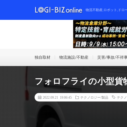
物流不動産,ロボット,ドロ
独自取材
物流施設/不動産
災害/事故/不祥
フォロフライの小型貨
2022.09.21 19:06:45
テクノロジー/製品
テクノ