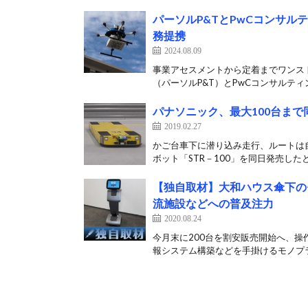
パーソルP&TとPwCコンサ
務提携
2024.08.09
事業アセスメントから定着までワンス
（パーソルP&T）とPwCコンサルティン
パナソニック、最大100台ま
2019.02.27
かご台車下に潜り込み走行、ルートは
ボット「STR－100」を同日発売したと
【独自取材】大和ハウス傘下のモ
流施設などへの普及注力
2020.08.24
今月末に200台を割安販売開始へ、操
報システム構築などを手掛けるモノプラ