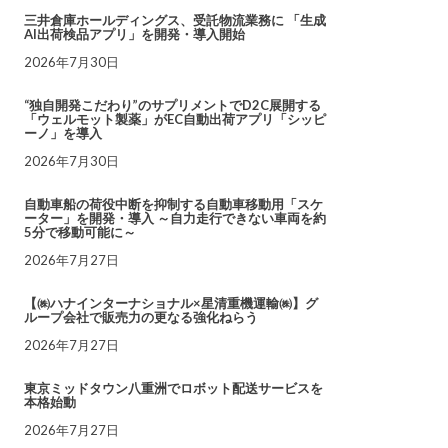
三井倉庫ホールディングス、受託物流業務に 「生成
AI出荷検品アプリ」を開発・導入開始
2026年7月30日
“独自開発こだわり”のサプリメントでD2C展開する
「ウェルモット製薬」がEC自動出荷アプリ「シッピ
ーノ」を導入
2026年7月30日
自動車船の荷役中断を抑制する自動車移動用「スケ
ーター」を開発・導入 ～自力走行できない車両を約
5分で移動可能に～
2026年7月27日
【㈱ハナインターナショナル×星清重機運輸㈱】グ
ループ会社で販売力の更なる強化ねらう
2026年7月27日
東京ミッドタウン八重洲でロボット配送サービスを
本格始動
2026年7月27日