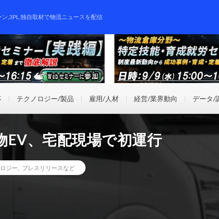
ーン,3PL,独自取材で物流ニュースを配信
事
テクノロジー/製品
雇用/人材
経営/業界動向
データ/
物EV、宅配現場で初運行
ロジー
,
プレスリリースなど