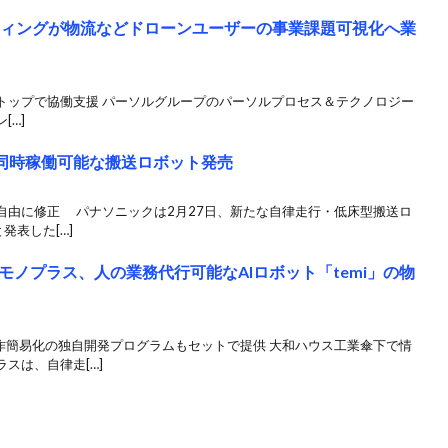
ルティングが物流などドローンユーザーの事業課題可視化へ業
トップで協働支援 パーソルグループのパーソルプロセス＆テクノロジー
[…]
で同時稼働可能な搬送ロボット発売
自由に修正 パナソニックは2月27日、新たな自律走行・低床型搬送ロ
発表した[…]
ノプラス、人の業務代行可能なAIロボット「temi」の物
作簡易化の独自開発プログラムもセットで提供 大和ハウス工業傘下で情
スは、自律走[…]