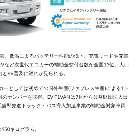
降雪、低温によるバッテリー性能の低下、充電リードや充電
Vなど次世代エコカーの補助金交付台数が全国13位、人口
台とEV普及に遅れが見られる。
カーとしては初めての国外生産(ファブレス生産)による1ト
ANのナンバーを取得。EV F1VANは7月から公益財団法人日
境配慮型先進トラック・バス導入加速事業の補助金対象車両
950キログラム。