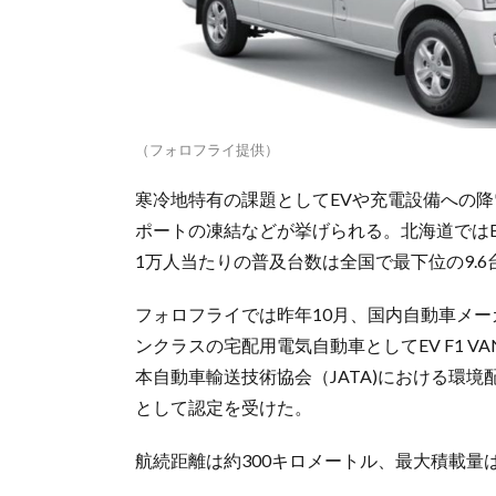
（フォロフライ提供）
寒冷地特有の課題としてEVや充電設備への
ポートの凍結などが挙げられる。北海道ではE
1万人当たりの普及台数は全国で最下位の9.6
フォロフライでは昨年10月、国内自動車メー
ンクラスの宅配用電気自動車としてEV F1 V
本自動車輸送技術協会（JATA)における環
として認定を受けた。
航続距離は約300キロメートル、最大積載量は