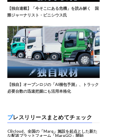
【独自連載】「今そこにある危機」を読み解く 国
際ジャーナリスト・ビニシウス氏
【独自】オープンロジの「AI梱包予測」、トラック
必要台数の迅速把握にも活用本格化
プレスリリースまとめてチェック
CBcloud、全国の「Marq」施設を起点とした新た
な配送プラットフォーム「MarqGO」開始