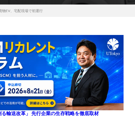
貨物EV、宅配現場で初運行
来を創る輸送改革」 先行企業の生存戦略を徹底取材