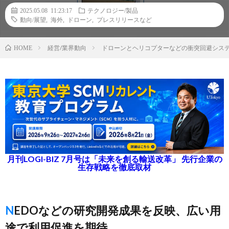
2025.05.08 11:23:17
テクノロジー/製品
動向/展望
,
海外
,
ドローン
,
プレスリリースなど
経営/業界動向
ドローンとヘリコプターなどの衝突回避システム
HOME
月刊LOGI-BIZ 7月号は「未来を創る輸送改革」 先行企業の
生存戦略を徹底取材
NEDOなどの研究開発成果を反映、広い用
途で利用促進を期待