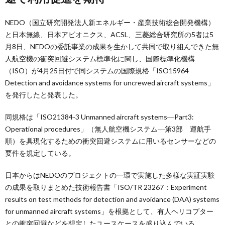
NEDO（国立研究開発法人新エネルギー・産業技術総合開発機構）
と日本無線、日本アビオニクス、ACSL、三菱総合研究所の5者は5
月8日、NEDOの委託事業の成果を生かして共同で取り組んできた無
人航空機の衝突回避システム標準化に関し、国際標準化機構
（ISO）が4月25日付で同システムの国際規格「ISO15964
Detection and avoidance systems for uncrewed aircraft systems」
を発行したと発表した。
同規格は「ISO21384-3 Unmanned aircraft systems―Part3:
Operational procedures」（無人航空機システム―第3部 運航手
順）を具現化するための衝突回避システムに用いるセンサーなどの
要件を規定している。
日本からはNEDOのプロジェクトの一環で実施した多様な実証実験
の成果を取りまとめた技術報告書「ISO/TR 23267：Experiment
results on test methods for detection and avoidance (DAA) systems
for unmanned aircraft systems」を根拠として、有人ヘリコプター
との衝突回避などを想定したユースケースを盛り込んでいる。