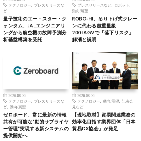
テクノロジー
,
プレスリリースな
プレスリリースなど
,
ロボット
,
ど
動向/展望
量子技術のエー・スター・ク
ROBO-HI、吊り下げ式クレー
ォンタム、JALエンジニアリ
ンに代わる超重量級
ングから航空機の故障予測分
200tAGVで「落下リスク」
析基盤構築を受託
解消と説明
2026.08.06
2026.08.06
テクノロジー
,
プレスリリースな
テクノロジー
,
動向/展望
,
記者会
ど
,
動向/展望
見など
ゼロボード、常に最新の情報
【現地取材】貿易関連業務の
共有が可能な“動的サプライヤ
効率化目指す業界団体「日本
ー管理”実現する新システムの
貿易DX協会」が発足
提供開始へ