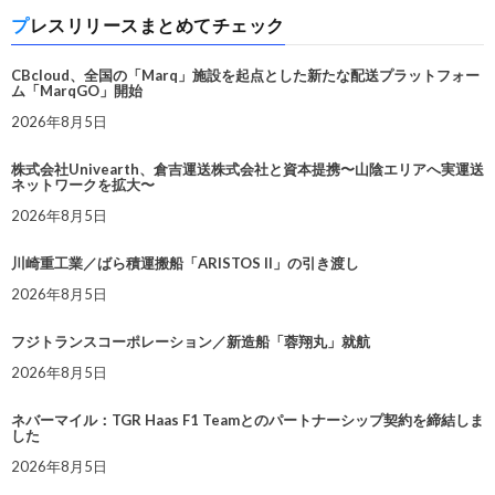
プレスリリースまとめてチェック
CBcloud、全国の「Marq」施設を起点とした新たな配送プラットフォー
ム「MarqGO」開始
2026年8月5日
株式会社Univearth、倉吉運送株式会社と資本提携〜山陰エリアへ実運送
ネットワークを拡大〜
2026年8月5日
川崎重工業／ばら積運搬船「ARISTOS II」の引き渡し
2026年8月5日
フジトランスコーポレーション／新造船「蓉翔丸」就航
2026年8月5日
ネバーマイル：TGR Haas F1 Teamとのパートナーシップ契約を締結しま
した
2026年8月5日