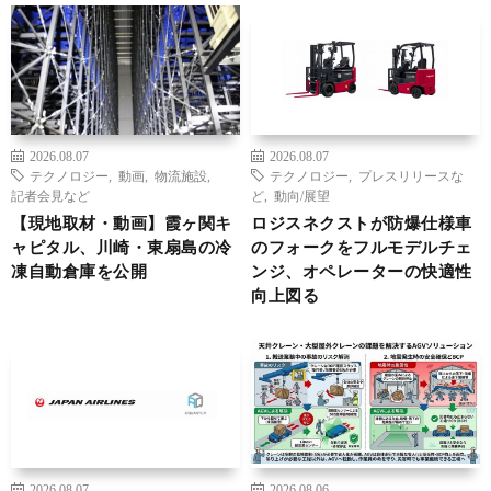
2026.08.07
2026.08.07
テクノロジー
,
動画
,
物流施設
,
テクノロジー
,
プレスリリースな
記者会見など
ど
,
動向/展望
【現地取材・動画】霞ヶ関キ
ロジスネクストが防爆仕様車
ャピタル、川崎・東扇島の冷
のフォークをフルモデルチェ
凍自動倉庫を公開
ンジ、オペレーターの快適性
向上図る
2026.08.07
2026.08.06