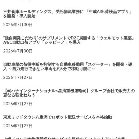
三井倉庫ホールディングス、受託物流業務に 「生成AI出荷検品アプリ」
を開発・導入開始
2026年7月30日
“独自開発こだわり”のサプリメントでD2C展開する「ウェルモット製薬」
がEC自動出荷アプリ「シッピーノ」を導入
2026年7月30日
自動車船の荷役中断を抑制する自動車移動用「スケーター」を開発・導
入 ～自力走行できない車両を約5分で移動可能に～
2026年7月27日
【㈱ハナインターナショナル×星清重機運輸㈱】グループ会社で販売力の
更なる強化ねらう
2026年7月27日
東京ミッドタウン八重洲でロボット配送サービスを本格始動
2026年7月27日
上組／コンテナ物流最適化サービスを提供する スタートアップ企業