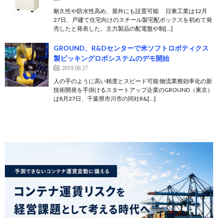
耐久性や防水性高め、屋外にも設置可能 日東工業は12月
27日、戸建て住宅向けのスチール製宅配ボックスを初めて発
売したと発表した。主力製品の配電盤や制[…]
GROUND、R&Dセンターで米ソフトロボティクス
製ピッキングロボシステムのデモ開始
2019.08.27
人の手のように高い精度とスピード可能 物流業務効率化の新
技術開発を手掛けるスタートアップ企業のGROUND（東京）
は8月27日、千葉県市川市の同社R&[…]