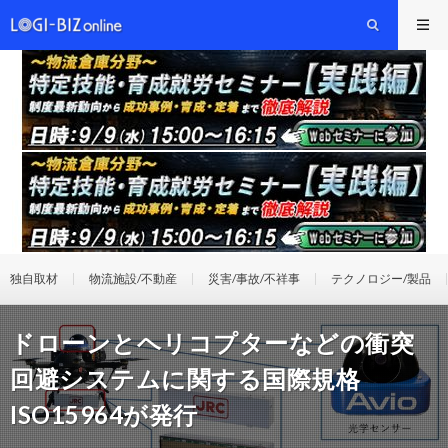
独自取材
物流施設/不動産
災害/事故/不祥事
テクノロジー/製品
ドローンとヘリコプターなどの衝突
回避システムに関する国際規格
ISO15964が発行