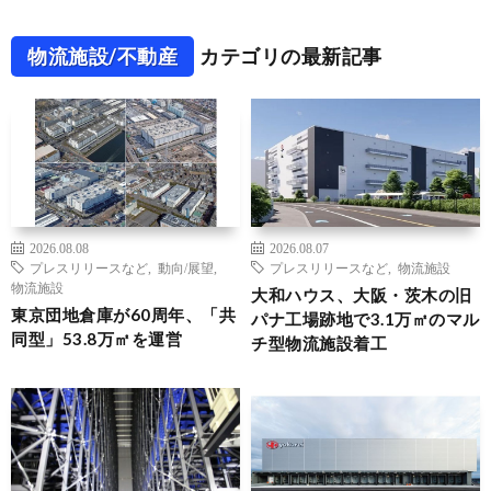
物流施設/不動産
カテゴリの最新記事
2026.08.08
2026.08.07
プレスリリースなど
,
動向/展望
,
プレスリリースなど
,
物流施設
物流施設
大和ハウス、大阪・茨木の旧
東京団地倉庫が60周年、「共
パナ工場跡地で3.1万㎡のマル
同型」53.8万㎡を運営
チ型物流施設着工