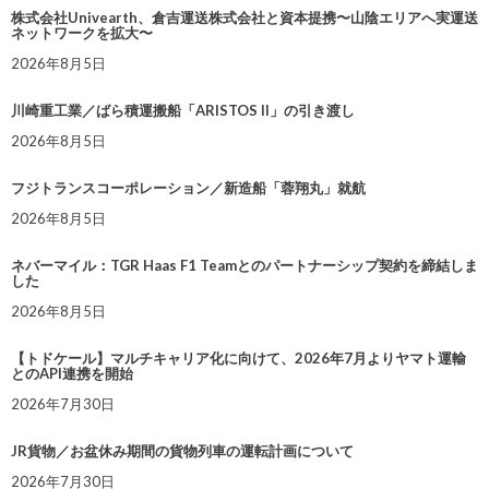
株式会社Univearth、倉吉運送株式会社と資本提携〜山陰エリアへ実運送
ネットワークを拡大〜
2026年8月5日
川崎重工業／ばら積運搬船「ARISTOS II」の引き渡し
2026年8月5日
フジトランスコーポレーション／新造船「蓉翔丸」就航
2026年8月5日
ネバーマイル：TGR Haas F1 Teamとのパートナーシップ契約を締結しま
した
2026年8月5日
【トドケール】マルチキャリア化に向けて、2026年7月よりヤマト運輸
とのAPI連携を開始
2026年7月30日
JR貨物／お盆休み期間の貨物列車の運転計画について
2026年7月30日