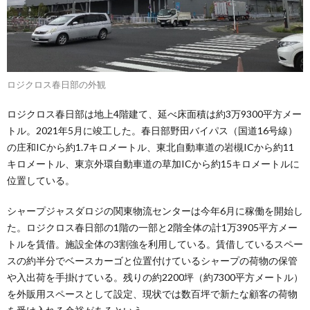
ロジクロス春日部の外観
ロジクロス春日部は地上4階建て、延べ床面積は約3万9300平方メー
トル。2021年5月に竣工した。春日部野田バイパス（国道16号線）
の庄和ICから約1.7キロメートル、東北自動車道の岩槻ICから約11
キロメートル、東京外環自動車道の草加ICから約15キロメートルに
位置している。
シャープジャスダロジの関東物流センターは今年6月に稼働を開始し
た。ロジクロス春日部の1階の一部と2階全体の計1万3905平方メー
トルを賃借。施設全体の3割強を利用している。賃借しているスペー
スの約半分でベースカーゴと位置付けているシャープの荷物の保管
や入出荷を手掛けている。残りの約2200坪（約7300平方メートル）
を外販用スペースとして設定、現状では数百坪で新たな顧客の荷物