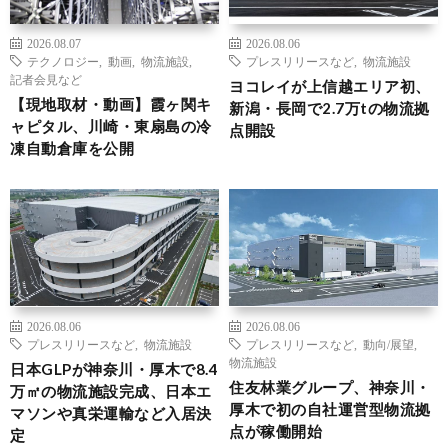
2026.08.07
2026.08.06
テクノロジー
,
動画
,
物流施設
,
プレスリリースなど
,
物流施設
記者会見など
ヨコレイが上信越エリア初、
【現地取材・動画】霞ヶ関キ
新潟・長岡で2.7万tの物流拠
ャピタル、川崎・東扇島の冷
点開設
凍自動倉庫を公開
2026.08.06
2026.08.06
プレスリリースなど
,
物流施設
プレスリリースなど
,
動向/展望
,
物流施設
日本GLPが神奈川・厚木で8.4
住友林業グループ、神奈川・
万㎡の物流施設完成、日本エ
厚木で初の自社運営型物流拠
マソンや真栄運輸など入居決
点が稼働開始
定