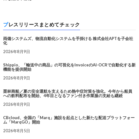
プレスリリースまとめてチェック
両備システムズ、物流自動化システムを手掛ける 株式会社APTを子会社
化
2026年8月9日
Shippio、「輸送中の商品」の可視化をInvoiceのAI-OCRで自動化する新
機能を提供開始
2026年8月9日
栗林商船／夏の安全運航を支えるため熱中症対策を強化。今年から船員
への飲料配布を開始、4年目となるファン付き作業服の支給も継続
2026年8月9日
CBcloud、全国の「Marq」施設を起点とした新たな配送プラットフォー
ム「MarqGO」開始
2026年8月5日