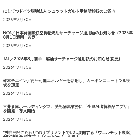
にしてつドイツ現地法人 シュツットガルト事務所移転のご案内
2026年7月30日
NCA／日本発国際航空貨物燃油サーチャージ適用額のお知らせ（2026年
8月1日適用 改定）
2026年7月30日
JAL／2026年8月前半 燃油サーチャージ適用額のお知らせ(変更)
2026年7月30日
椿本チエイン／再生可能エネルギーを活用し、カーボンニュートラル実
現を加速
2026年7月30日
三井倉庫ホールディングス、受託物流業務に 「生成AI出荷検品アプリ」
を開発・導入開始
2026年7月30日
“独自開発こだわり”のサプリメントでD2C展開する「ウェルモット製薬」
がEC自動出荷アプリ「シッピーノ」を導入