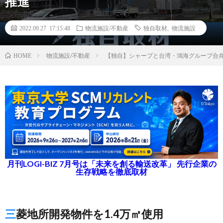
推進
2022.09.27 17:15:48
物流施設/不動産
独自取材
,
物流施設
物流施設/不動産
【独自】シャープと台湾・鴻海グループ合
HOME
月刊LOGI-BIZ 7月号は「未来を創る輸送改革」 先行企業の
生存戦略を徹底取材
三菱地所開発物件を1.4万㎡使用