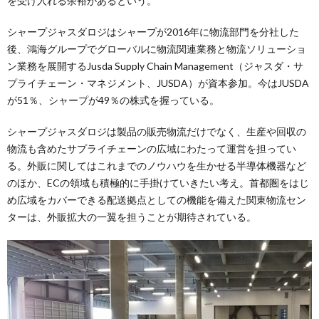
を受け入れる余裕があるという。
シャープジャスダロジはシャープが2016年に物流部門を分社した
後、鴻海グループでグローバルに物流関連業務と物流ソリューショ
ン業務を展開するJusda Supply Chain Management（ジャスダ・サ
プライチェーン・マネジメント、JUSDA）が資本参加。今はJUSDA
が51％、シャープが49％の株式を握っている。
シャープジャスダロジは製品の販売物流だけでなく、生産や回収の
物流も含めたサプライチェーンの広域にわたって運営を担ってい
る。外販に関してはこれまでのノウハウを生かせる半導体機器など
のほか、ECの領域も積極的に手掛けていきたい考え。首都圏をはじ
め広域をカバーできる配送拠点としての機能を備えた関東物流セン
ターは、外販拡大の一翼を担うことが期待されている。