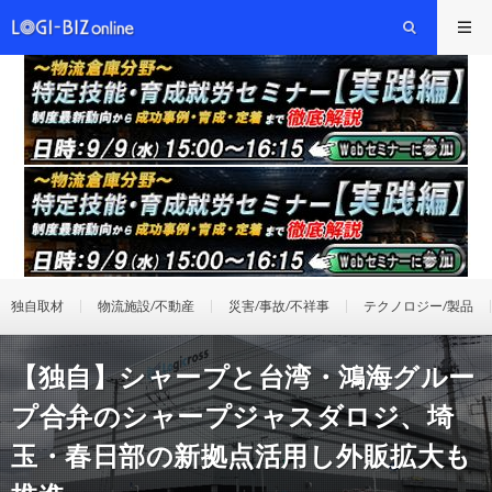
独自取材
物流施設/不動産
災害/事故/不祥事
テクノロジー/製品
【独自】シャープと台湾・鴻海グルー
プ合弁のシャープジャスダロジ、埼
玉・春日部の新拠点活用し外販拡大も