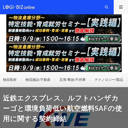
独自取材
物流施設/不動産
災害/事故/不祥事
テクノロジー/製品
近鉄エクスプレス、ルフトハンザカ
ーゴと環境負荷低い航空燃料SAFの使
用に関する契約締結