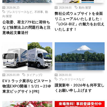
2026.06.25
2026.04.01
動向/展望
プレスリリースなど
,
不祥事
,
動
弊社公式ウェブサイトを全面
向/展望
リニューアルいたしました：
公取委、荷主779社に荷待ち
「LOGI-BIZ」の魅力をお伝え
など独禁法上の問題行為と注
いたします！
意喚起文書送付
2026.01.09
タイアップ2
2026.01.01
プレスリリースなど
EVトラック展示などスマート
謹賀新年・2026年も何卒宜し
物流EXPO開催！1/21～23＠
くお願い申し上げます
東京ビッグサイト[PR]