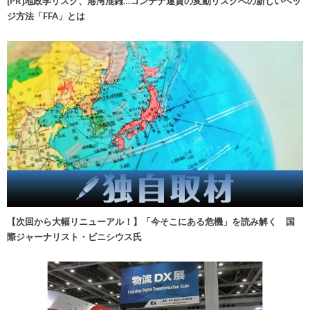
[PR]地政学リスク、港湾混雑…コンテナ運賃の変動リスクへの新しいヘッ
ジ方法「FFA」とは
【次回から大幅リニューアル！】「今そこにある危機」を読み解く 国
際ジャーナリスト・ビニシウス氏