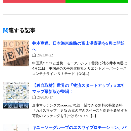
関連する記事
井本商運、日本海東航路の富山港寄港を5月に開始
へ
2023.04.22
中国系OOCLと連携、モーダルシフト需要に対応 井本商運は
4月21日、中国系の大手外航船社オリエント オーバーシーズ
コンテナライン リミテッド（OO[…]
【独自取材】世界の「物流スタートアップ」500社
マップ最新版が登場！
2020.06.17
倉庫マッチングのsoucoが概況一望できる無料の特製資料
「カオスマップ」更新 倉庫の空きスペースと保管を希望する
荷物のマッチングを手掛けるsouco（[…]
キユーソーグループのエスワイプロモーション、バ