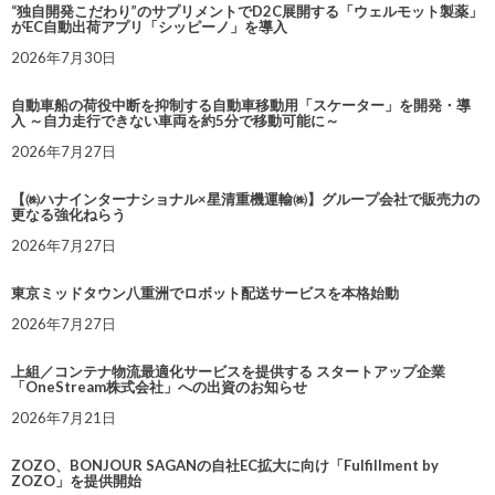
“独自開発こだわり”のサプリメントでD2C展開する「ウェルモット製薬」
がEC自動出荷アプリ「シッピーノ」を導入
2026年7月30日
自動車船の荷役中断を抑制する自動車移動用「スケーター」を開発・導
入 ～自力走行できない車両を約5分で移動可能に～
2026年7月27日
【㈱ハナインターナショナル×星清重機運輸㈱】グループ会社で販売力の
更なる強化ねらう
2026年7月27日
東京ミッドタウン八重洲でロボット配送サービスを本格始動
2026年7月27日
上組／コンテナ物流最適化サービスを提供する スタートアップ企業
「OneStream株式会社」への出資のお知らせ
2026年7月21日
ZOZO、BONJOUR SAGANの自社EC拡大に向け「Fulfillment by
ZOZO」を提供開始