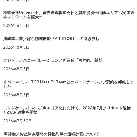
株式会社Univearth、倉吉運送株式会社と資本提携〜山陰エリアへ実運送
ネットワークを拡大〜
2026年8月5日
川崎重工業／ばら積運搬船「ARISTOS II」の引き渡し
2026年8月5日
フジトランスコーポレーション／新造船「蓉翔丸」就航
2026年8月5日
ネバーマイル：TGR Haas F1 Teamとのパートナーシップ契約を締結しま
した
2026年8月5日
【トドケール】マルチキャリア化に向けて、2026年7月よりヤマト運輸
とのAPI連携を開始
2026年7月30日
JR貨物／お盆休み期間の貨物列車の運転計画について