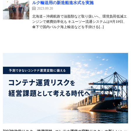
ルク輸送用の新造船進水式を実施
2023.09.20
北海道～沖縄航路で油脂類など取り扱いへ、環境負荷低減エ
ンジンで燃費効率化も キユーソー流通システムは9月19日、
傘下で国内バルク海上輸送などを手掛ける[…]