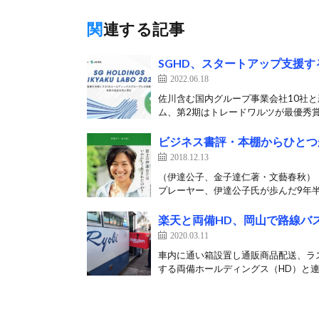
関連する記事
SGHD、スタートアップ支援
2022.06.18
佐川含む国内グループ事業会社10社
ム、第2期はトレードワルツが最優秀賞獲
ビジネス書評・本棚からひとつ
2018.12.13
（伊達公子、金子達仁著・文藝春秋）
プレーヤー、伊達公子氏が歩んだ9年半の
楽天と両備HD、岡山で路線バ
2020.03.11
車内に通い箱設置し通販商品配送、ラス
する両備ホールディングス（HD）と連