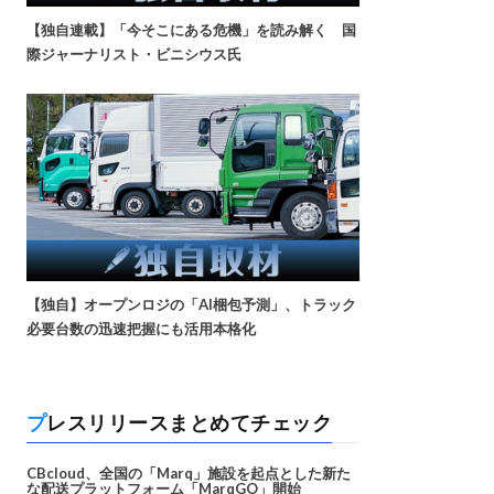
【独自連載】「今そこにある危機」を読み解く 国
際ジャーナリスト・ビニシウス氏
【独自】オープンロジの「AI梱包予測」、トラック
必要台数の迅速把握にも活用本格化
プレスリリースまとめてチェック
CBcloud、全国の「Marq」施設を起点とした新た
な配送プラットフォーム「MarqGO」開始