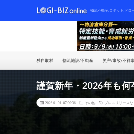
物流不動産,ロボット,ドロ
独自取材
物流施設/不動産
災害/事故/不祥
謹賀新年・2026年も
2026.01.01 07:00:36
その他
プレスリリースな