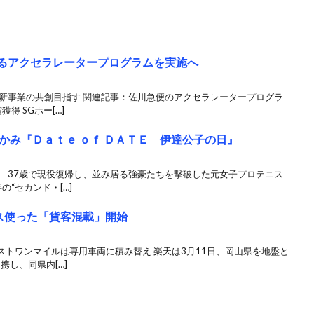
するアクセラレータープログラムを実施へ
と新事業の共創目指す 関連記事：佐川急便のアクセラレータープログラ
得 SGホー[…]
かみ『Ｄａｔｅ ｏｆ ＤＡＴＥ 伊達公子の日』
 37歳で現役復帰し、並み居る強豪たちを撃破した元女子プロテニス
“セカンド・[…]
ス使った「貨客混載」開始
トワンマイルは専用車両に積み替え 楽天は3月11日、岡山県を地盤と
携し、同県内[…]