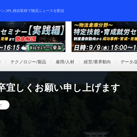
ーン,3PL,独自取材で物流ニュースを配信
事
テクノロジー/製品
雇用/人材
経営/業界動向
データ/
何卒宜しくお願い申し上げます
ど