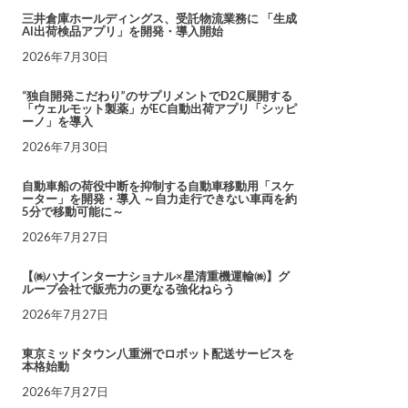
三井倉庫ホールディングス、受託物流業務に 「生成
AI出荷検品アプリ」を開発・導入開始
2026年7月30日
“独自開発こだわり”のサプリメントでD2C展開する
「ウェルモット製薬」がEC自動出荷アプリ「シッピ
ーノ」を導入
2026年7月30日
自動車船の荷役中断を抑制する自動車移動用「スケ
ーター」を開発・導入 ～自力走行できない車両を約
5分で移動可能に～
2026年7月27日
【㈱ハナインターナショナル×星清重機運輸㈱】グ
ループ会社で販売力の更なる強化ねらう
2026年7月27日
東京ミッドタウン八重洲でロボット配送サービスを
本格始動
2026年7月27日