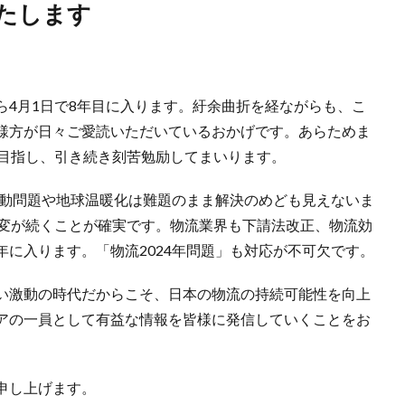
いたします
。
ら4月1日で8年目に入ります。紆余曲折を経ながらも、こ
様方が日々ご愛読いただいているおかげです。あらためま
を目指し、引き続き刻苦勉励してまいります。
変動問題や地球温暖化は難題のまま解決のめども見えないま
激変が続くことが確実です。物流業界も下請法改正、物流効
に入ります。「物流2024年問題」も対応が不可欠です。
い激動の時代だからこそ、日本の物流の持続可能性を向上
アの一員として有益な情報を皆様に発信していくことをお
申し上げます。