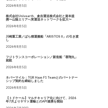
2026年8月5日
株式会社Univearth、倉吉運送株式会社と資本提
携〜山陰エリアへ実運送ネットワークを拡大〜
2026年8月5日
川崎重工業／ばら積運搬船「ARISTOS II」の引き渡
し
2026年8月5日
フジトランスコーポレーション／新造船「蓉翔丸」
就航
2026年8月5日
ネバーマイル：TGR Haas F1 Teamとのパートナー
シップ契約を締結しました
2026年8月5日
【トドケール】マルチキャリア化に向けて、2026
年7月よりヤマト運輸とのAPI連携を開始
2026年7月30日