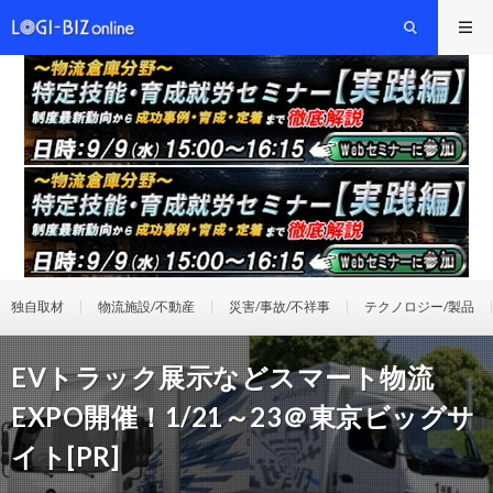
独自取材
物流施設/不動産
災害/事故/不祥事
テクノロジー/製品
EVトラック展示などスマート物流
EXPO開催！1/21～23＠東京ビッグサ
イト[PR]