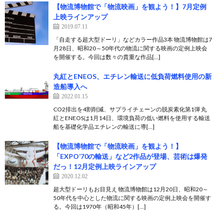
【物流博物館で「物流映画」を観よう！】7月定例
上映ラインアップ
2019.07.11
「自走する超大型ドーリ」などカラー作品3本 物流博物館は7
月28日、昭和20～50年代の物流に関する映画の定例上映会
を開催する。今回は数々の貴重な作品[…]
丸紅とENEOS、エチレン輸送に低負荷燃料使用の新
造船導入へ
2022.01.15
CO2排出を4割削減、サプライチェーンの脱炭素化第1弾 丸
紅とENEOSは1月14日、環境負荷の低い燃料を使用する輸送
船を基礎化学品エチレンの輸送に導[…]
【物流博物館で「物流映画」を観よう！】
「EXPO’70の輸送」など2作品が登場、芸術は爆発
だっ！12月定例上映ラインアップ
2020.12.02
超大型ドーリもお目見え 物流博物館は12月20日、昭和20～
50年代を中心とした物流に関する映画の定例上映会を開催す
る。今回は1970年（昭和45年）[…]