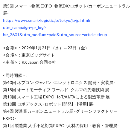
第5回 スマート物流 EXPO -物流DX/ロボット/カーボンニュートラル
展-
https://www.smart-logistic.jp/tokyo/ja-jp.html?
utm_campaign=pr_logi-
biz_2601&utm_medium=paid&utm_source=article-tieup
<会 期>：2026年1月21日（水）～23日（金）
<会 場>：東京ビッグサイト
<主 催>：RX Japan 合同会社
<同時開催>：
第40回 ネプコン ジャパン -エレクトロニクス 開発・実装展-
第18回 オートモーティブ ワールド -クルマの先端技術 展-
第10回 スマート工場 EXPO -IoT/AI/FAによる製造革新 展-
第10回 ロボデックス -ロボット [開発]・[活用] 展-
第4回 製造業カーボンニュートラル展 -グリーンファクトリー
EXPO-
第1回 製造業 人手不足対策EXPO -人材の採用・教育・管理展-