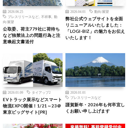
2026.06.25
2026.04.01
動向/展望
プレスリリースなど
,
不祥事
,
動
弊社公式ウェブサイトを全面
向/展望
リニューアルいたしました：
公取委、荷主779社に荷待ち
「LOGI-BIZ」の魅力をお伝え
など独禁法上の問題行為と注
いたします！
意喚起文書送付
2026.01.09
タイアップ2
2026.01.01
プレスリリースなど
EVトラック展示などスマート
謹賀新年・2026年も何卒宜し
物流EXPO開催！1/21～23＠
くお願い申し上げます
東京ビッグサイト[PR]