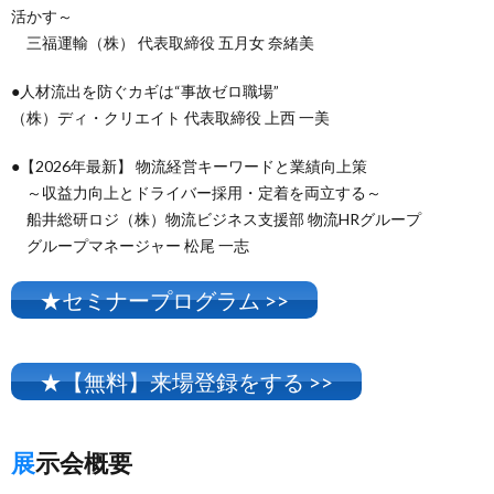
活かす～
三福運輸（株） 代表取締役 五月女 奈緒美
●人材流出を防ぐカギは“事故ゼロ職場”
（株）ディ・クリエイト 代表取締役 上西 一美
●【2026年最新】 物流経営キーワードと業績向上策
～収益力向上とドライバー採用・定着を両立する～
船井総研ロジ（株）物流ビジネス支援部 物流HRグループ
グループマネージャー 松尾 一志
★セミナープログラム >>
★【無料】来場登録をする >>
展示会概要