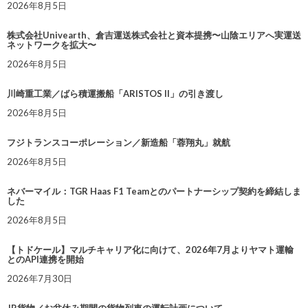
2026年8月5日
株式会社Univearth、倉吉運送株式会社と資本提携〜山陰エリアへ実運送
ネットワークを拡大〜
2026年8月5日
川崎重工業／ばら積運搬船「ARISTOS II」の引き渡し
2026年8月5日
フジトランスコーポレーション／新造船「蓉翔丸」就航
2026年8月5日
ネバーマイル：TGR Haas F1 Teamとのパートナーシップ契約を締結しま
した
2026年8月5日
【トドケール】マルチキャリア化に向けて、2026年7月よりヤマト運輸
とのAPI連携を開始
2026年7月30日
JR貨物／お盆休み期間の貨物列車の運転計画について