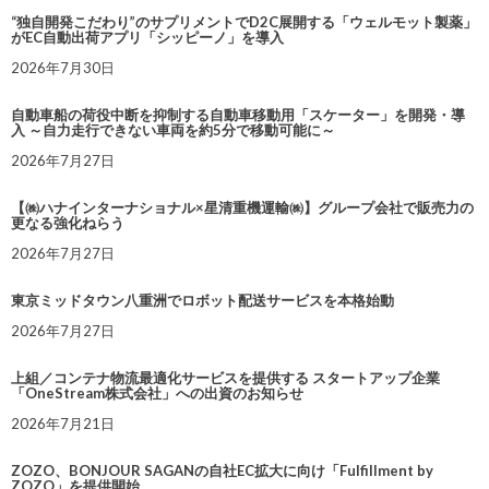
“独自開発こだわり”のサプリメントでD2C展開する「ウェルモット製薬」
がEC自動出荷アプリ「シッピーノ」を導入
2026年7月30日
自動車船の荷役中断を抑制する自動車移動用「スケーター」を開発・導
入 ～自力走行できない車両を約5分で移動可能に～
2026年7月27日
【㈱ハナインターナショナル×星清重機運輸㈱】グループ会社で販売力の
更なる強化ねらう
2026年7月27日
東京ミッドタウン八重洲でロボット配送サービスを本格始動
2026年7月27日
上組／コンテナ物流最適化サービスを提供する スタートアップ企業
「OneStream株式会社」への出資のお知らせ
2026年7月21日
ZOZO、BONJOUR SAGANの自社EC拡大に向け「Fulfillment by
ZOZO」を提供開始