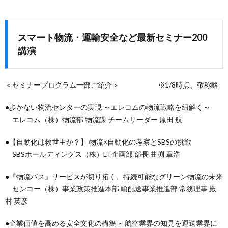
スマート物流・運輸安全など最新セミナー200
講演
＜セミナープログラム一部ご紹介＞ ※1/8時点、敬称略
●歩かない物流センターの実現 ～エレコムの物流戦略を紐解く～
エレコム（株）物流部 物流課 チームリーダー 原田 航
●【自動化は救世主か？】 物流×自動化の考察とSBSの挑戦
SBSホールディングス（株）LT企画部 部長 曲渕 章浩
●『物流バス』サービスが切り拓く、持続可能なグリーン物流の未来
センコー（株）事業政策推進本部 輸配送事業推進部 常務理事 殿
村 英彦
●企業価値を高める安全文化の構築 ～航空業界の知見を運送業界に