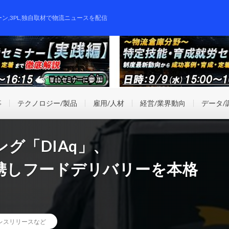
ーン,3PL,独自取材で物流ニュースを配信
事
テクノロジー/製品
雇用/人材
経営/業界動向
データ/
グ「DIAq」、
」と連携しフードデリバリーを本格
レスリリースなど