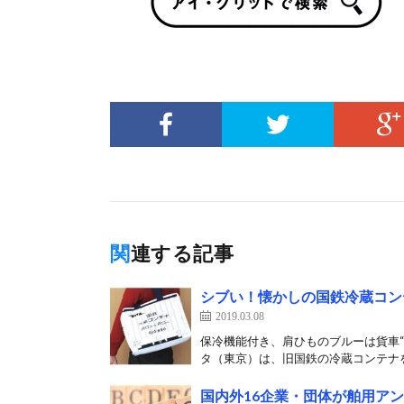
関連する記事
シブい！懐かしの国鉄冷蔵コン
2019.03.08
保冷機能付き、肩ひものブルーは貨車“コ
タ（東京）は、旧国鉄の冷蔵コンテナを
国内外16企業・団体が舶用ア