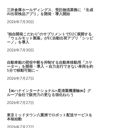
三井倉庫ホールディングス、受託物流業務に 「生成
AI出荷検品アプリ」を開発・導入開始
2026年7月30日
“独自開発こだわり”のサプリメントでD2C展開する
「ウェルモット製薬」がEC自動出荷アプリ「シッピ
ーノ」を導入
2026年7月30日
自動車船の荷役中断を抑制する自動車移動用「スケ
ーター」を開発・導入 ～自力走行できない車両を約
5分で移動可能に～
2026年7月27日
【㈱ハナインターナショナル×星清重機運輸㈱】グ
ループ会社で販売力の更なる強化ねらう
2026年7月27日
東京ミッドタウン八重洲でロボット配送サービスを
本格始動
2026年7月27日