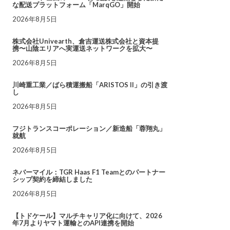
な配送プラットフォーム「MarqGO」開始
2026年8月5日
株式会社Univearth、倉吉運送株式会社と資本提
携〜山陰エリアへ実運送ネットワークを拡大〜
2026年8月5日
川崎重工業／ばら積運搬船「ARISTOS II」の引き渡
し
2026年8月5日
フジトランスコーポレーション／新造船「蓉翔丸」
就航
2026年8月5日
ネバーマイル：TGR Haas F1 Teamとのパートナー
シップ契約を締結しました
2026年8月5日
【トドケール】マルチキャリア化に向けて、2026
年7月よりヤマト運輸とのAPI連携を開始