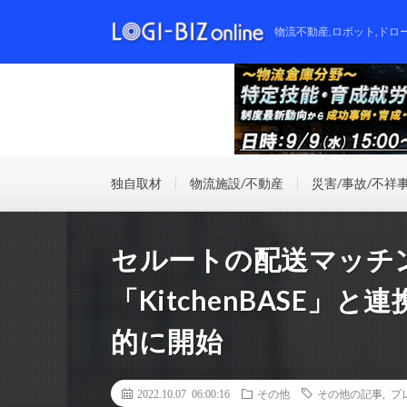
物流不動産,ロボット,ドロ
独自取材
物流施設/不動産
災害/事故/不祥
セルートの配送マッチン
「KitchenBASE
的に開始
2022.10.07 06:00:16
その他
その他の記事
,
プ