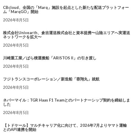
CBcloud、全国の「Marq」施設を起点とした新たな配送プラットフォー
ム「MarqGO」開始
2026年8月5日
株式会社Univearth、倉吉運送株式会社と資本提携〜山陰エリアへ実運送
ネットワークを拡大〜
2026年8月5日
川崎重工業／ばら積運搬船「ARISTOS II」の引き渡し
2026年8月5日
フジトランスコーポレーション／新造船「蓉翔丸」就航
2026年8月5日
ネバーマイル：TGR Haas F1 Teamとのパートナーシップ契約を締結しま
した
2026年8月5日
【トドケール】マルチキャリア化に向けて、2026年7月よりヤマト運輸
とのAPI連携を開始