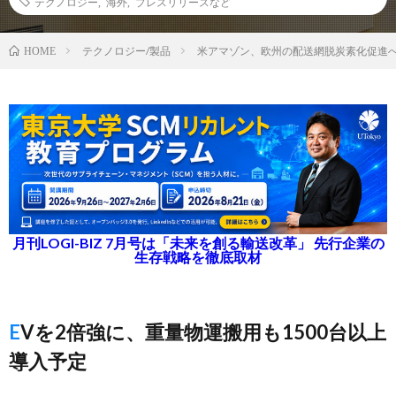
テクノロジー
,
海外
,
プレスリリースなど
テクノロジー/製品
米アマゾン、欧州の配送網脱炭素化促進へ5
HOME
月刊LOGI-BIZ 7月号は「未来を創る輸送改革」 先行企業の
生存戦略を徹底取材
EVを2倍強に、重量物運搬用も1500台以上
導入予定