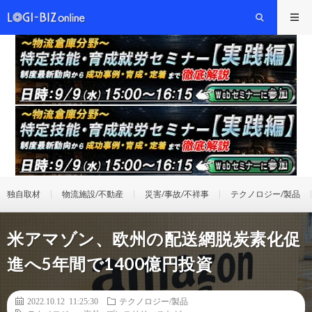
独自取材
物流施設/不動産
災害/事故/不祥事
テクノロジー/製品
米アマゾン、欧州の配送網脱炭素化促
進へ5年間で1400億円投資
2022.10.12 11:25:30
テクノロジー/製品