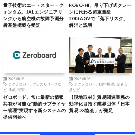
量子技術のエー・スター・ク
ROBO-HI、吊り下げ式クレー
ォンタム、JALエンジニアリ
ンに代わる超重量級
ングから航空機の故障予測分
200tAGVで「落下リスク」
析基盤構築を受託
解消と説明
2026.08.06
2026.08.06
テクノロジー
,
プレスリリースな
テクノロジー
,
動向/展望
,
記者会
ど
,
動向/展望
見など
ゼロボード、常に最新の情報
【現地取材】貿易関連業務の
共有が可能な“動的サプライヤ
効率化目指す業界団体「日本
ー管理”実現する新システムの
貿易DX協会」が発足
提供開始へ