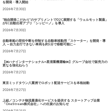
を開発・導入開始
2026年7月30日
“独自開発こだわり”のサプリメントでD2C展開する「ウェルモット製薬」
がEC自動出荷アプリ「シッピーノ」を導入
2026年7月30日
自動車船の荷役中断を抑制する自動車移動用「スケーター」を開発・導
入 ～自力走行できない車両を約5分で移動可能に～
2026年7月27日
【㈱ハナインターナショナル×星清重機運輸㈱】グループ会社で販売力の
更なる強化ねらう
2026年7月27日
東京ミッドタウン八重洲でロボット配送サービスを本格始動
2026年7月27日
上組／コンテナ物流最適化サービスを提供する スタートアップ企業
「OneStream株式会社」への出資のお知らせ
2026年7月21日