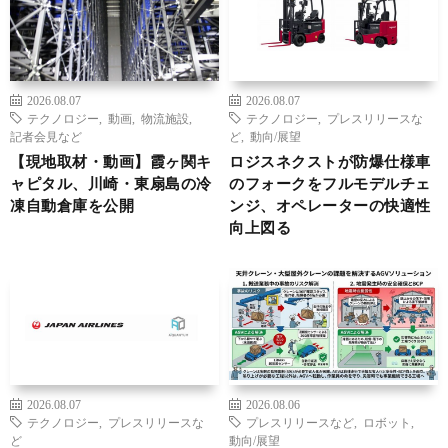
2026.08.07
2026.08.07
テクノロジー
,
動画
,
物流施設
,
テクノロジー
,
プレスリリースな
記者会見など
ど
,
動向/展望
【現地取材・動画】霞ヶ関キ
ロジスネクストが防爆仕様車
ャピタル、川崎・東扇島の冷
のフォークをフルモデルチェ
凍自動倉庫を公開
ンジ、オペレーターの快適性
向上図る
2026.08.07
2026.08.06
テクノロジー
,
プレスリリースな
プレスリリースなど
,
ロボット
,
ど
動向/展望