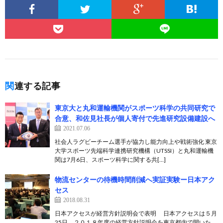
関連する記事
東京大と丸和運輸機関がスポーツ科学の共同研究で
合意、和佐見社長が個人寄付で先進研究設備建設へ
2021.07.06
社会人ラグビーチーム選手が協力し能力向上や戦術強化 東京
大学スポーツ先端科学連携研究機構（UTSSI）と丸和運輸機
関は7月6日、スポーツ科学に関する共[…]
物流センターの待機時間削減へ実証実験ー日本アク
セス
2018.08.31
日本アクセスが経営方針説明会で表明 日本アクセスは５月
25日、２０１８年度の経営方針説明会を東京都内で開いた。