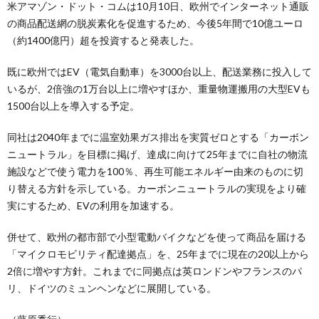
米アマゾン・ドット・コムは10月10日、欧州でインターネット通販
の商品配送網の脱炭素化を促進するため、今後5年間で10億ユーロ
（約1400億円）超を投資すると発表した。
既に欧州ではEV（電気自動車）を3000台以上、配送業務に投入して
いるが、2倍強の1万台以上に増やすほか、重量物運搬用の大型EVも
1500台以上を導入する予定。
同社は2040年までに温室効果ガス排出を実質ゼロとする「カーボン
ニュートラル」を目標に掲げ、達成に向けて25年までに自社の物流
施設などで使う電力を100％、再生可能エネルギー由来のものに切
り替える方針を示している。カーボンニュートラルの実現をより確
実にするため、EVの利用を加速する。
併せて、欧州の都市部で小型電動バイクなどを使って商品を届ける
「マイクロモビリティ配達拠点」を、25年までに現在の20以上から
2倍に増やす方針。これまでに同拠点は英ロンドンやフランスのパ
リ、ドイツのミュンヘンなどに展開している。