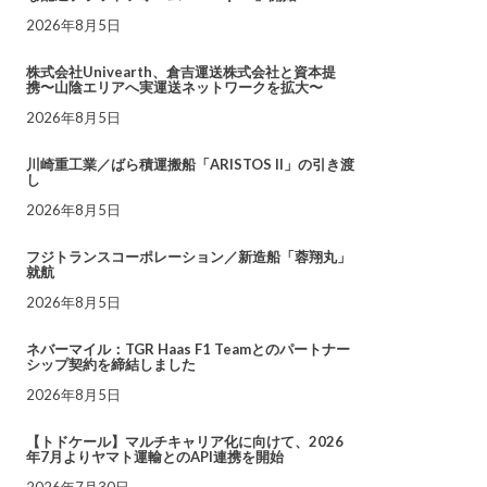
2026年8月5日
株式会社Univearth、倉吉運送株式会社と資本提
携〜山陰エリアへ実運送ネットワークを拡大〜
2026年8月5日
川崎重工業／ばら積運搬船「ARISTOS II」の引き渡
し
2026年8月5日
フジトランスコーポレーション／新造船「蓉翔丸」
就航
2026年8月5日
ネバーマイル：TGR Haas F1 Teamとのパートナー
シップ契約を締結しました
2026年8月5日
【トドケール】マルチキャリア化に向けて、2026
年7月よりヤマト運輸とのAPI連携を開始
2026年7月30日