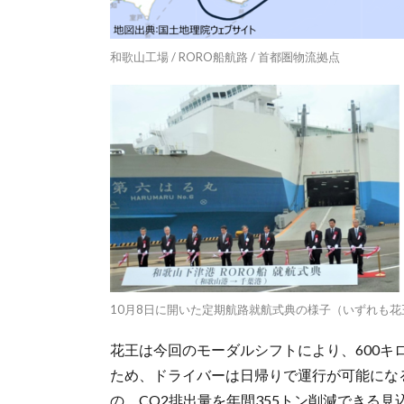
和歌山工場 / RORO船航路 / 首都圏物流拠点
10月8日に開いた定期航路就航式典の様子（いずれも花
花王は今回のモーダルシフトにより、600
ため、ドライバーは日帰りで運行が可能にな
の、CO2排出量を年間355トン削減できる