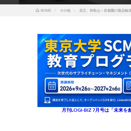
その他
花王、和歌山～首都圏の製品輸送
HOME
月刊LOGI-BIZ 7月号は「未