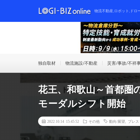
物流不動産,ロボット,ドロ
独自取材
物流施設/不動産
災害/事故/不祥
花王、和歌山～首都圏の
モーダルシフト開始
2022.10.14 15:45:52
その他
動向/展望
,
プレス