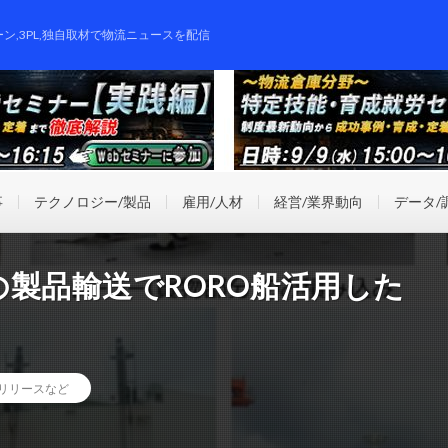
ーン,3PL,独自取材で物流ニュースを配信
事
テクノロジー/製品
雇用/人材
経営/業界動向
データ/
製品輸送でRORO船活用した
リリースなど