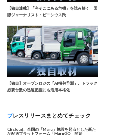
【独自連載】「今そこにある危機」を読み解く 国
際ジャーナリスト・ビニシウス氏
【独自】オープンロジの「AI梱包予測」、トラック
必要台数の迅速把握にも活用本格化
プレスリリースまとめてチェック
CBcloud、全国の「Marq」施設を起点とした新た
な配送プラットフォーム「MarqGO」開始