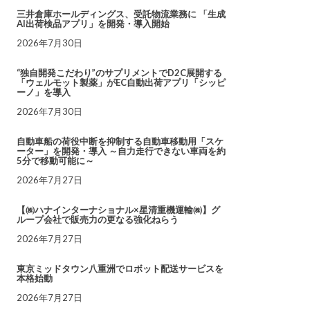
三井倉庫ホールディングス、受託物流業務に 「生成
AI出荷検品アプリ」を開発・導入開始
2026年7月30日
“独自開発こだわり”のサプリメントでD2C展開する
「ウェルモット製薬」がEC自動出荷アプリ「シッピ
ーノ」を導入
2026年7月30日
自動車船の荷役中断を抑制する自動車移動用「スケ
ーター」を開発・導入 ～自力走行できない車両を約
5分で移動可能に～
2026年7月27日
【㈱ハナインターナショナル×星清重機運輸㈱】グ
ループ会社で販売力の更なる強化ねらう
2026年7月27日
東京ミッドタウン八重洲でロボット配送サービスを
本格始動
2026年7月27日