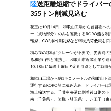
陸送距離短縮でドライバーの日帰り可能、CO2排出量を年間
355トン削減見込む
花王は10月14日、和歌山工場から首都圏へ
ー（貨物部分）のみを運搬するRORO船を
軽減、CO2排出量削減など環境負荷低減を
積み荷の移動にクレーンが不要で、災害時の
る和歌山県と連携し、和歌山市近隣企業や運
10月8日に毎週土曜日の定期航路として就航
和歌山工場から約1キロメートルの和歌山下
運行するRORO船に積み込み、ドライバー
海上輸送する。千葉中央港に到着後は別のト
南（千葉県）、岩槻（埼玉県）、八王子（東