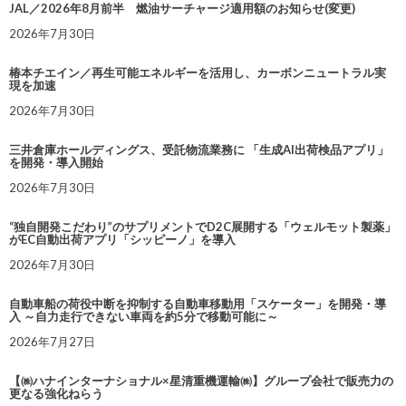
JAL／2026年8月前半 燃油サーチャージ適用額のお知らせ(変更)
2026年7月30日
椿本チエイン／再生可能エネルギーを活用し、カーボンニュートラル実
現を加速
2026年7月30日
三井倉庫ホールディングス、受託物流業務に 「生成AI出荷検品アプリ」
を開発・導入開始
2026年7月30日
“独自開発こだわり”のサプリメントでD2C展開する「ウェルモット製薬」
がEC自動出荷アプリ「シッピーノ」を導入
2026年7月30日
自動車船の荷役中断を抑制する自動車移動用「スケーター」を開発・導
入 ～自力走行できない車両を約5分で移動可能に～
2026年7月27日
【㈱ハナインターナショナル×星清重機運輸㈱】グループ会社で販売力の
更なる強化ねらう