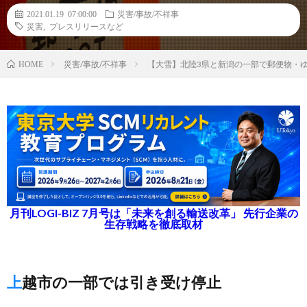
2021.01.19 07:00:00
災害/事故/不祥事
災害
,
プレスリリースなど
災害/事故/不祥事
【大雪】北陸3県と新潟の一部で郵便物・ゆ
HOME
月刊LOGI-BIZ 7月号は「未来を創る輸送改革」 先行企業の
生存戦略を徹底取材
上越市の一部では引き受け停止