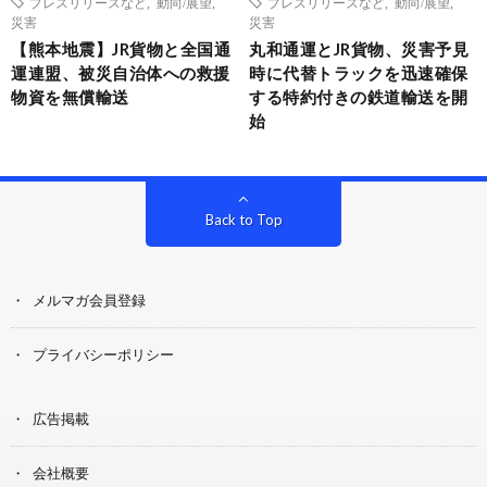
プレスリリースなど
,
動向/展望
,
プレスリリースなど
,
動向/展望
,
災害
災害
【熊本地震】JR貨物と全国通
丸和通運とJR貨物、災害予見
運連盟、被災自治体への救援
時に代替トラックを迅速確保
物資を無償輸送
する特約付きの鉄道輸送を開
始
Back to Top
メルマガ会員登録
プライバシーポリシー
広告掲載
会社概要