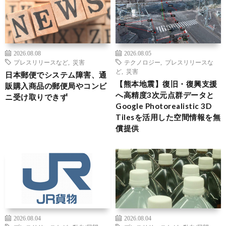
2026.08.08
2026.08.05
プレスリリースなど
,
災害
テクノロジー
,
プレスリリースな
ど
,
災害
日本郵便でシステム障害、通
【熊本地震】復旧・復興支援
販購入商品の郵便局やコンビ
へ高精度3次元点群データと
ニ受け取りできず
Google Photorealistic 3D
Tilesを活用した空間情報を無
償提供
2026.08.04
2026.08.04