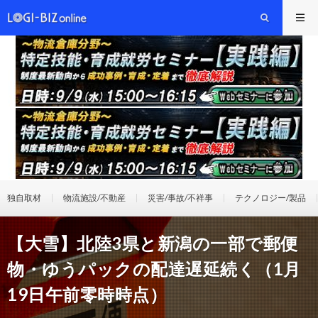
独自取材
物流施設/不動産
災害/事故/不祥事
テクノロジー/製品
【大雪】北陸3県と新潟の一部で郵便
物・ゆうパックの配達遅延続く（1月
19日午前零時時点）