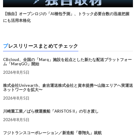
【独自】オープンロジの「AI梱包予測」、トラック必要台数の迅速把握
にも活用本格化
プレスリリースまとめてチェック
CBcloud、全国の「Marq」施設を起点とした新たな配送プラットフォー
ム「MarqGO」開始
2026年8月5日
株式会社Univearth、倉吉運送株式会社と資本提携〜山陰エリアへ実運送
ネットワークを拡大〜
2026年8月5日
川崎重工業／ばら積運搬船「ARISTOS II」の引き渡し
2026年8月5日
フジトランスコーポレーション／新造船「蓉翔丸」就航