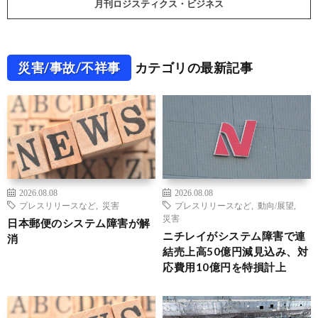
月刊ロジスティクス・ビジネス
災害/事故/不祥事
カテゴリの最新記事
2026.08.08
2026.08.08
プレスリリースなど
,
災害
プレスリリースなど
,
動向/展望
,
災害
日本郵便のシステム障害が解
ニチレイがシステム障害で連
消
結売上高50億円減見込み、対
応費用10億円を特損計上