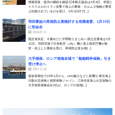
情報収集・提供の継続を確認 日本船主協会は3月4日、米国と
イスラエルのイラン攻撃で海上の要衝・ホルムズ海峡が事実
上封鎖されているのを受け、3月1日付で[…]
羽田事故の再発防止策検討する有識者委、1月19日
に初会合
2024.01.12
国交省決定、今夏めどに中間取りまとめへ 国土交通省は1月
12日、羽田空港で日本航空（JAL）機と海上保安庁機が衝
突・炎上した事故を受け、再発防止策を検[…]
大手損保、ロシア領海全域で「船舶戦争保険」引き
受け停止へ
2022.12.26
侵攻長期化で23年1月から、LNG輸入などに影響か 東京海上
日動火災保険と損害保険ジャパン、三井住友海上火災保険の
大手損害保険会社3社が、ロシアの領海[…]