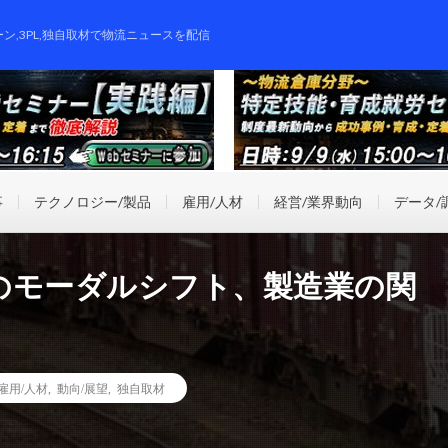
ーン,3PL,独自取材で物流ニュースを配信
事
テクノロジー/製品
雇用/人材
経営/業界動向
データ/
のモーダルシフト、製造業の関
雇用/人材
,
動向/展望
,
独自取材