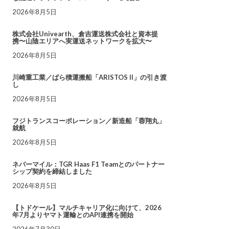
2026年8月5日
株式会社Univearth、倉吉運送株式会社と資本提
携〜山陰エリアへ実運送ネットワークを拡大〜
2026年8月5日
川崎重工業／ばら積運搬船「ARISTOS II」の引き渡
し
2026年8月5日
フジトランスコーポレーション／新造船「蓉翔丸」
就航
2026年8月5日
ネバーマイル：TGR Haas F1 Teamとのパートナー
シップ契約を締結しました
2026年8月5日
【トドケール】マルチキャリア化に向けて、2026
年7月よりヤマト運輸とのAPI連携を開始
2026年7月30日