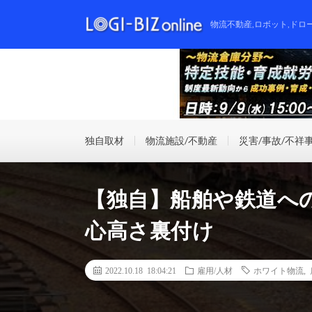
物流不動産,ロボット,ドロ
独自取材
物流施設/不動産
災害/事故/不祥
【独自】船舶や鉄道へ
心高さ裏付け
2022.10.18 18:04:21
雇用/人材
ホワイト物流
,