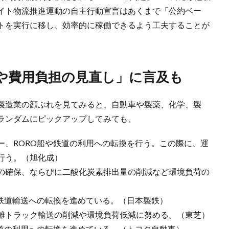
イト物流推進運動の自主行動宣言はあくまで「公約ベー
トを実行に移し、効率的に稼働できるよう工夫することが
容や費用負担の見直し」に言及も
製造業の顔ぶれを見てみると、自動車や製薬、化学、製
ランダムにピックアップしてみても、
ー、RORO船や鉄道の利用への転換を行う。この際に、運
行う。（旭化成）
の確保、ならびに二酸化炭素排出量の削減など環境負荷の
や鉄道輸送への転換を進めている。（日本製鉄）
離トラック輸送の削減や環境負荷低減に努める。（東芝）
鉄道の利用への転換を進めている。（トヨタ自動車）