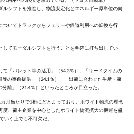
ダルシフトを推進し、物流安定化とエネルギー原単位の向
についてトラックからフェリーや鉄道利用への転換を行
としてモーダルシフトを行うことを明確に打ち出してい
て「パレット等の活用」（54.3％）、「リードタイムの
報等の事前提供」（24.1％）、「出荷に合わせた生産・荷
の分離」（21.4％）といったところが目立った。
1カ月当たりで1桁にどとまっており、ホワイト物流の理念
再度、荷主企業を中心としたホワイト物流拡大の機運を盛
えていく上でも不可欠だ。