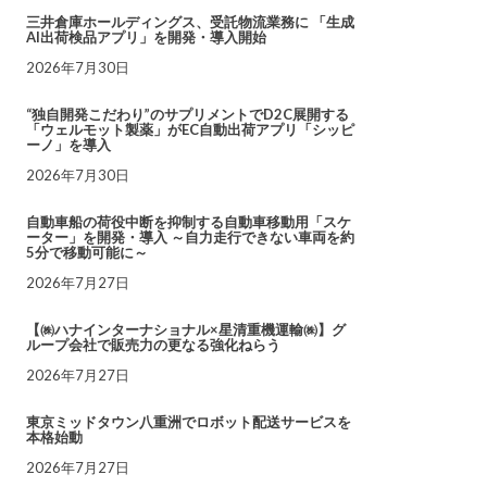
三井倉庫ホールディングス、受託物流業務に 「生成
AI出荷検品アプリ」を開発・導入開始
2026年7月30日
“独自開発こだわり”のサプリメントでD2C展開する
「ウェルモット製薬」がEC自動出荷アプリ「シッピ
ーノ」を導入
2026年7月30日
自動車船の荷役中断を抑制する自動車移動用「スケ
ーター」を開発・導入 ～自力走行できない車両を約
5分で移動可能に～
2026年7月27日
【㈱ハナインターナショナル×星清重機運輸㈱】グ
ループ会社で販売力の更なる強化ねらう
2026年7月27日
東京ミッドタウン八重洲でロボット配送サービスを
本格始動
2026年7月27日