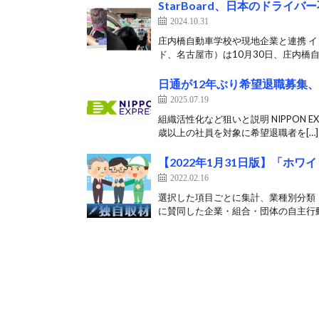
StarBoard、日本のドラ
2024.10.31
庄内橋自動車学校や現地企業と連携 イン
ド、名古屋市）は10月30日、庄内橋自動
日通が12年ぶり希望退職募集、
2025.07.19
組織活性化など狙いと説明 NIPPON 
歳以上の社員を対象に希望退職者を[…]
【2022年1月31日版】「ホ
2022.02.16
選択した項目ごとに集計、業種別分類 
に賛同した企業・組合・団体の自主行動