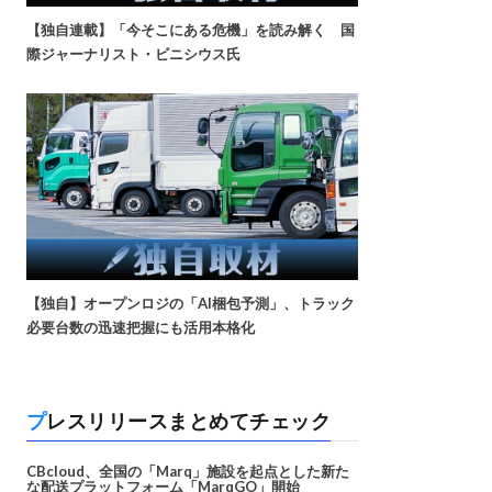
【独自連載】「今そこにある危機」を読み解く 国
際ジャーナリスト・ビニシウス氏
【独自】オープンロジの「AI梱包予測」、トラック
必要台数の迅速把握にも活用本格化
プレスリリースまとめてチェック
CBcloud、全国の「Marq」施設を起点とした新た
な配送プラットフォーム「MarqGO」開始