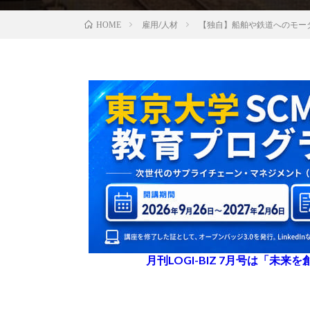
雇用/人材
【独自】船舶や鉄道へのモー
HOME
月刊LOGI-BIZ 7月号は「未