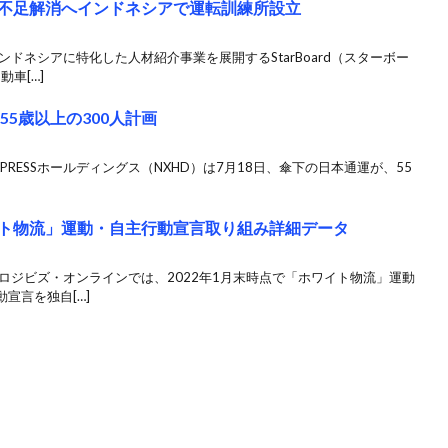
イバー不足解消へインドネシアで運転訓練所設立
ドネシアに特化した人材紹介事業を展開するStarBoard（スターボー
車[…]
55歳以上の300人計画
EXPRESSホールディングス（NXHD）は7月18日、傘下の日本通運が、55
ワイト物流」運動・自主行動宣言取り組み詳細データ
ロジビズ・オンラインでは、2022年1月末時点で「ホワイト物流」運動
宣言を独自[…]