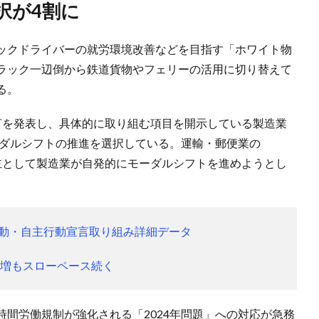
択が4割に
ックドライバーの就労環境改善などを目指す「ホワイト物
ラック一辺倒から鉄道貨物やフェリーの活用に切り替えて
る。
言を発表し、具体的に取り組む項目を開示している製造業
がモーダルシフトの推進を選択している。運輸・郵便業の
、荷主として製造業が自発的にモーダルシフトを進めようとし
」運動・自主行動宣言取り組み詳細データ
桁増もスローペース続く
間労働規制が強化される「2024年問題」への対応が急務