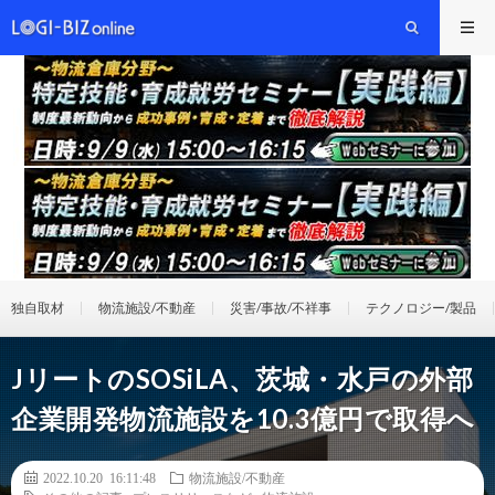
独自取材
物流施設/不動産
災害/事故/不祥事
テクノロジー/製品
JリートのSOSiLA、茨城・水戸の外部
企業開発物流施設を10.3億円で取得へ
2022.10.20 16:11:48
物流施設/不動産