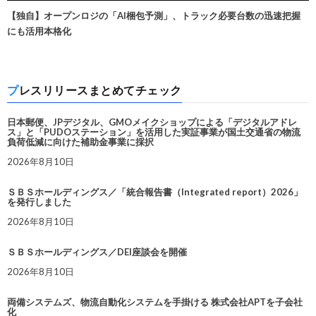
【独自】オープンロジの「AI梱包予測」、トラック必要台数の迅速把握
にも活用本格化
プレスリリースまとめてチェック
日本郵便、JPデジタル、GMOメイクショップによる「デジタルアドレ
ス」と「PUDOステーション」を活用した実証事業が国土交通省の物流
負荷低減に向けた補助金事業に採択
2026年8月10日
ＳＢＳホールディングス／「統合報告書（Integrated report）2026」
を発行しました
2026年8月10日
ＳＢＳホールディングス／DEI座談会を開催
2026年8月10日
両備システムズ、物流自動化システムを手掛ける 株式会社APTを子会社
化