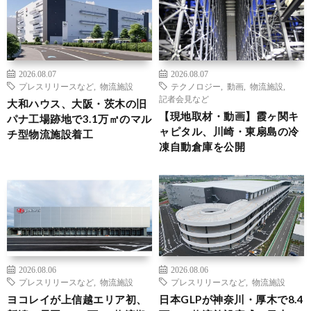
2026.08.07
2026.08.07
プレスリリースなど
,
物流施設
テクノロジー
,
動画
,
物流施設
,
記者会見など
大和ハウス、大阪・茨木の旧
【現地取材・動画】霞ヶ関キ
パナ工場跡地で3.1万㎡のマル
ャピタル、川崎・東扇島の冷
チ型物流施設着工
凍自動倉庫を公開
2026.08.06
2026.08.06
プレスリリースなど
,
物流施設
プレスリリースなど
,
物流施設
ヨコレイが上信越エリア初、
日本GLPが神奈川・厚木で8.4