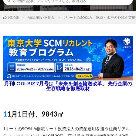
その他の記事
,
プレスリリースなど
,
物流施設
物流施設/不動産
JリートのSOSiLA、茨城・水戸の外部企業
HOME
月刊LOGI-BIZ 7月号は「未来を創る輸送改革」 先行企業の
生存戦略を徹底取材
11月1日付、9843㎡
JリートのSOSiLA物流リート投資法人の資産運用を担う住商リアル
ティ・マネジメントは10月20日、茨城県水戸市の物流施設を10億