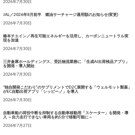
2026年7月30日
JAL／2026年8月前半 燃油サーチャージ適用額のお知らせ(変更)
2026年7月30日
椿本チエイン／再生可能エネルギーを活用し、カーボンニュートラル実
現を加速
2026年7月30日
三井倉庫ホールディングス、受託物流業務に 「生成AI出荷検品アプリ」
を開発・導入開始
2026年7月30日
“独自開発こだわり”のサプリメントでD2C展開する「ウェルモット製薬」
がEC自動出荷アプリ「シッピーノ」を導入
2026年7月30日
自動車船の荷役中断を抑制する自動車移動用「スケーター」を開発・導
入 ～自力走行できない車両を約5分で移動可能に～
2026年7月27日