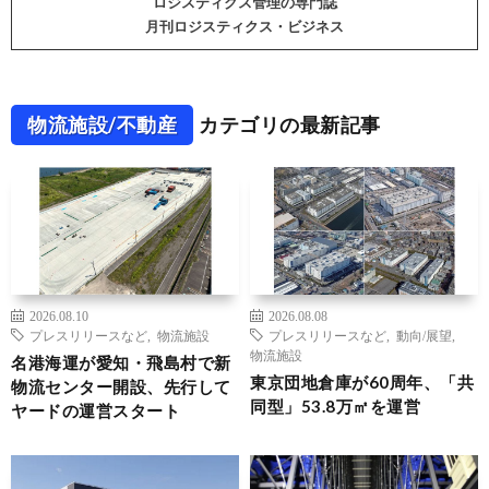
ロジスティクス管理の専門誌
月刊ロジスティクス・ビジネス
物流施設/不動産
カテゴリの最新記事
2026.08.10
2026.08.08
プレスリリースなど
,
物流施設
プレスリリースなど
,
動向/展望
,
物流施設
名港海運が愛知・飛島村で新
東京団地倉庫が60周年、「共
物流センター開設、先行して
同型」53.8万㎡を運営
ヤードの運営スタート