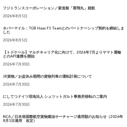
フジトランスコーポレーション／新造船「蓉翔丸」就航
2026年8月5日
ネバーマイル：TGR Haas F1 Teamとのパートナーシップ契約を締結しま
した
2026年8月5日
【トドケール】マルチキャリア化に向けて、2026年7月よりヤマト運輸
とのAPI連携を開始
2026年7月30日
JR貨物／お盆休み期間の貨物列車の運転計画について
2026年7月30日
にしてつドイツ現地法人 シュツットガルト事務所移転のご案内
2026年7月30日
NCA／日本発国際航空貨物燃油サーチャージ適用額のお知らせ（2026年
8月1日適用 改定）