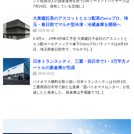
ンド投資法人の資産運用を担うCREリートアドバイザーズは
7月20日、保有している北海[…]
大東建託系のアスコットとエコ配系のecoプロ、埼
玉・春日部でマルチ型冷凍・冷蔵倉庫を開発へ
2026.06.30
2.4万㎡、29年4月竣工予定 大東建託子会社のアスコットと、
エコ配ホールディングス傘下のecoプロパティーズは6月30
日、埼玉県春日部市で、マルチテ[…]
日本トランスシティ、三重・四日市で1・3万平方メ
ートルの新倉庫が完成
2019.10.02
バイオマス燃料を取り扱い 日本トランスシティは10月1日、
三重県四日市市で新たな倉庫「霞バイオマスセンター」が完
成したと発表した。 新倉庫は平屋建てで[…]