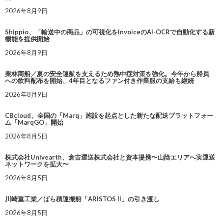
2026年8月9日
Shippio、「輸送中の商品」の可視化をInvoiceのAI-OCRで自動化する新
機能を提供開始
2026年8月9日
栗林商船／夏の安全運航を支えるため熱中症対策を強化。今年から船員
への飲料配布を開始、4年目となるファン付き作業服の支給も継続
2026年8月9日
CBcloud、全国の「Marq」施設を起点とした新たな配送プラットフォー
ム「MarqGO」開始
2026年8月5日
株式会社Univearth、倉吉運送株式会社と資本提携〜山陰エリアへ実運送
ネットワークを拡大〜
2026年8月5日
川崎重工業／ばら積運搬船「ARISTOS II」の引き渡し
2026年8月5日