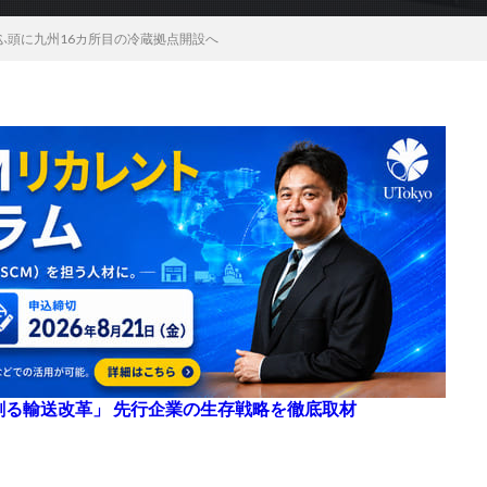
ふ頭に九州16カ所目の冷蔵拠点開設へ
来を創る輸送改革」 先行企業の生存戦略を徹底取材