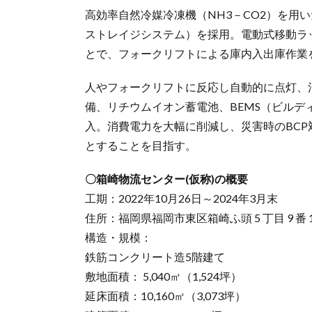
高効率自然冷媒冷凍機（NH3－CO2）を用い
ストレイジシステム）を採用。電動式移動ラ
とで、フォークリフトによる庫内入出庫作業
人やフォークリフトに反応し自動的に点灯、
備、リチウムイオン蓄電池、BEMS（ビル
入。消費電力を大幅に削減し、災害時のBC
とすることを目指す。
〇箱崎物流センター(仮称)の概要
工期：2022年10月26日～2024年3月末
住所：福岡県福岡市東区箱崎ふ頭 5 丁目 9 番 
構造・規模：
鉄筋コンクリート造5階建て
敷地面積： 5,040㎡（1,524坪）
延床面積：10,160㎡（3,073坪）