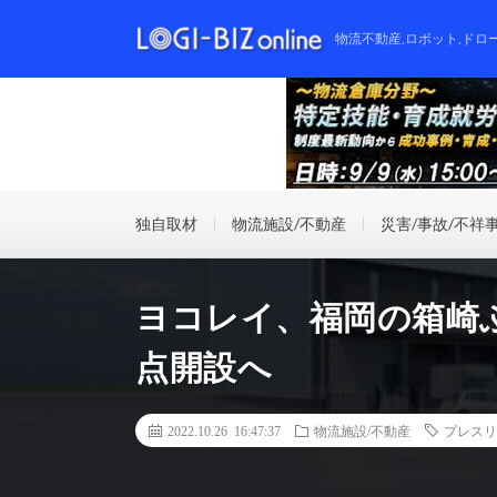
物流不動産,ロボット,ドロ
独自取材
物流施設/不動産
災害/事故/不祥
ヨコレイ、福岡の箱崎
点開設へ
2022.10.26 16:47:37
物流施設/不動産
プレスリ