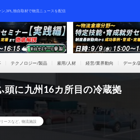
ーン,3PL,独自取材で物流ニュースを配信
事
テクノロジー/製品
雇用/人材
経営/業界動向
データ/
ふ頭に九州16カ所目の冷蔵拠
リースなど
,
物流施設