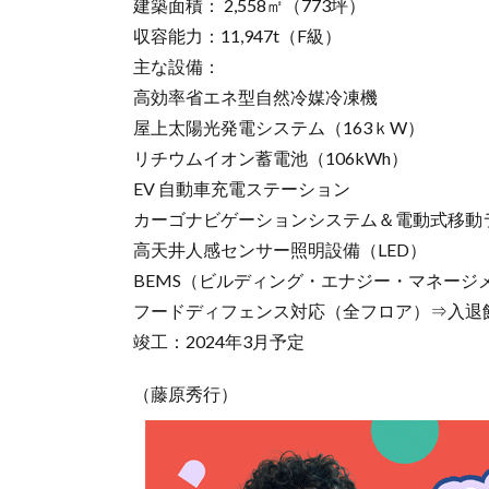
建築面積： 2,558㎡（773坪）
収容能力：11,947t（F級）
主な設備：
高効率省エネ型自然冷媒冷凍機
屋上太陽光発電システム（163ｋW）
リチウムイオン蓄電池（106kWh）
EV 自動車充電ステーション
カーゴナビゲーションシステム＆電動式移動
高天井人感センサー照明設備（LED）
BEMS（ビルディング・エナジー・マネージ
フードディフェンス対応（全フロア）⇒入退
竣工：2024年3月予定
（藤原秀行）