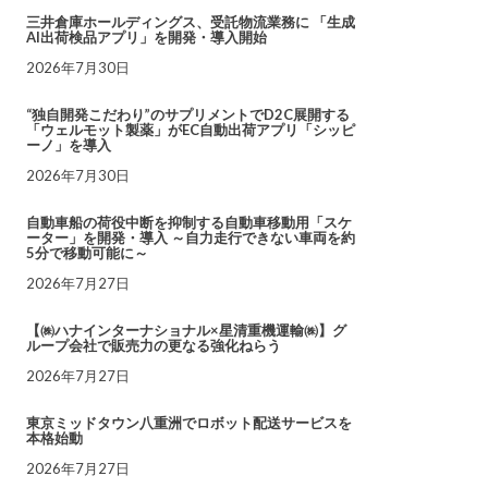
三井倉庫ホールディングス、受託物流業務に 「生成
AI出荷検品アプリ」を開発・導入開始
2026年7月30日
“独自開発こだわり”のサプリメントでD2C展開する
「ウェルモット製薬」がEC自動出荷アプリ「シッピ
ーノ」を導入
2026年7月30日
自動車船の荷役中断を抑制する自動車移動用「スケ
ーター」を開発・導入 ～自力走行できない車両を約
5分で移動可能に～
2026年7月27日
【㈱ハナインターナショナル×星清重機運輸㈱】グ
ループ会社で販売力の更なる強化ねらう
2026年7月27日
東京ミッドタウン八重洲でロボット配送サービスを
本格始動
2026年7月27日