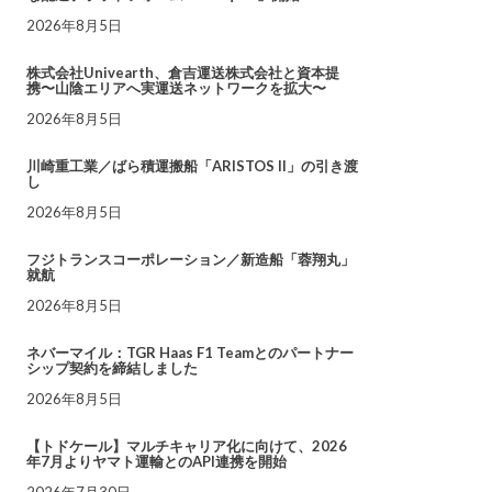
2026年8月5日
株式会社Univearth、倉吉運送株式会社と資本提
携〜山陰エリアへ実運送ネットワークを拡大〜
2026年8月5日
川崎重工業／ばら積運搬船「ARISTOS II」の引き渡
し
2026年8月5日
フジトランスコーポレーション／新造船「蓉翔丸」
就航
2026年8月5日
ネバーマイル：TGR Haas F1 Teamとのパートナー
シップ契約を締結しました
2026年8月5日
【トドケール】マルチキャリア化に向けて、2026
年7月よりヤマト運輸とのAPI連携を開始
2026年7月30日