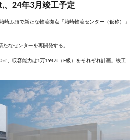
t,、24年3月竣工予定
の箱崎ふ頭で新たな物流拠点「箱崎物流センター（仮称）」
新たなセンターを再開発する。
0㎡、収容能力は1万1947t（F級）をそれぞれ計画。竣工