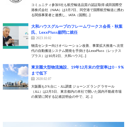
コミュニティ参加5社も航空輸送品質の認証取得 成田国際空
港株式会社（NAA）は3月7日、同空港で国際航空輸送に携わ
る関係事業者と連携し、IATA（国際[…]
大和ハウスグループのフレームワークス会長・秋葉
氏、LexxPluss顧問に就任
2023.10.02
物流センター向けオペレーション改善、事業拡大推進へ 次世
代の自動搬送システム開発を手掛けるLexxPluss（レックス
プラス）は10月2日、大和ハウス[…]
東京圏大型物流施設、19年12月末の空室率は0・9％
まで低下
2020.02.07
大阪圏も3％台に・JLL調査 ジョーンズ ラング ラサール
（JLL）は2月5日、東京都内の本社で開いた国内不動産市場
の展望に関する記者説明会の中で、2[…]