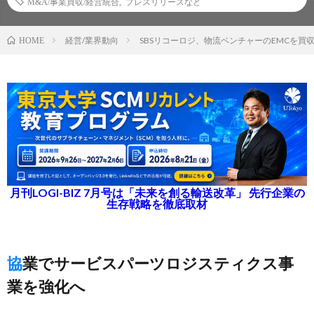
M&A/事業買収/経営統合
,
プレスリリースなど
経営/業界動向
SBSリコーロジ、物流ベンチャーのEMCを買
HOME
月刊LOGI-BIZ 7月号は「未来を創る輸送改革」 先行企業の
生存戦略を徹底取材
協業でサービスパーツロジスティクス事
業を強化へ