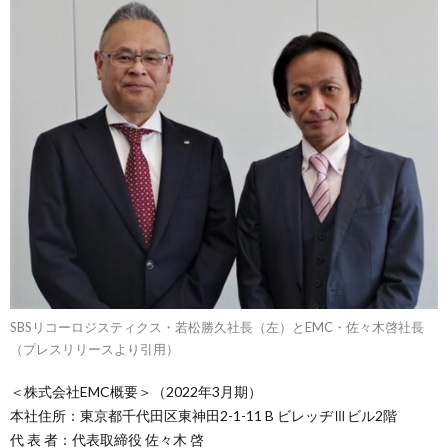
SBSリコーロジスティクス・若松勝久社長（左）とEMC・佐々木啓社長
（プレスリリースより引用）
＜株式会社EMC概要＞（2022年3月期）
本社住所：東京都千代田区東神田2-1-11 B ビレッヂⅢビル2階
代 表 者：代表取締役 佐々木 啓