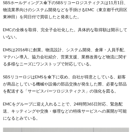
SBSホールディングス傘下のSBSリコーロジスティクスは11月1日、
物流業界向けのシステム開発などを手掛けるEMC（東京都千代田区
東神田）を同日付で買収したと発表した。
EMCの全株を取得、完全子会社化した。具体的な取得額は開示して
いない。
EMSは2016年に創業。物流設計、システム開発、倉庫・人員手配、
マテハン導入、協力会社紹介、営業支援、業務改善など物流に関す
る多様なニーズにワンストップで対応している。
SBSリコーロジはEMSを傘下に収め、自社が得意としている、顧客
が商品としている機械や設備の部品交換が発生した際、必要な部品
を配送する「サービスパーツロジスティクス」の強化を図る。
EMCをグループに迎え入れることで、24時間365日対応、緊急配
送、キッティングや交換・修理などの特殊サービスへの展開が可能
になるとみている。