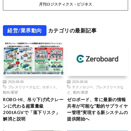
月刊ロジスティクス・ビジネス
経営/業界動向
カテゴリの最新記事
2026.08.06
2026.08.06
プレスリリースなど
,
ロボット
,
テクノロジー
,
プレスリリースな
動向/展望
ど
,
動向/展望
ROBO-HI、吊り下げ式クレー
ゼロボード、常に最新の情報
ンに代わる超重量級
共有が可能な“動的サプライヤ
200tAGVで「落下リスク」
ー管理”実現する新システムの
解消と説明
提供開始へ