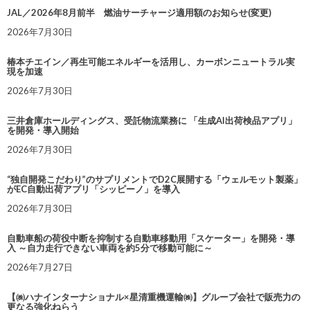
JAL／2026年8月前半 燃油サーチャージ適用額のお知らせ(変更)
2026年7月30日
椿本チエイン／再生可能エネルギーを活用し、カーボンニュートラル実
現を加速
2026年7月30日
三井倉庫ホールディングス、受託物流業務に 「生成AI出荷検品アプリ」
を開発・導入開始
2026年7月30日
“独自開発こだわり”のサプリメントでD2C展開する「ウェルモット製薬」
がEC自動出荷アプリ「シッピーノ」を導入
2026年7月30日
自動車船の荷役中断を抑制する自動車移動用「スケーター」を開発・導
入 ～自力走行できない車両を約5分で移動可能に～
2026年7月27日
【㈱ハナインターナショナル×星清重機運輸㈱】グループ会社で販売力の
更なる強化ねらう