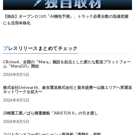
【独自】オープンロジの「AI梱包予測」、トラック必要台数の迅速把握
にも活用本格化
プレスリリースまとめてチェック
CBcloud、全国の「Marq」施設を起点とした新たな配送プラットフォー
ム「MarqGO」開始
2026年8月5日
株式会社Univearth、倉吉運送株式会社と資本提携〜山陰エリアへ実運送
ネットワークを拡大〜
2026年8月5日
川崎重工業／ばら積運搬船「ARISTOS II」の引き渡し
2026年8月5日
フジトランスコーポレーション／新造船「蓉翔丸」就航