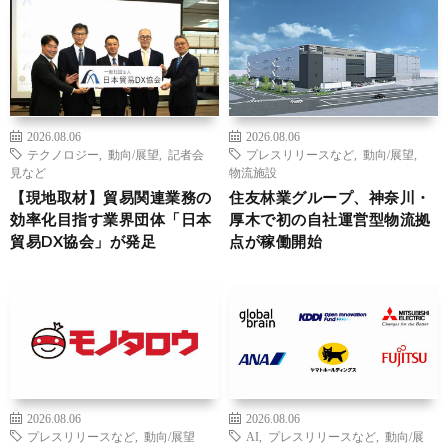
2026.08.06
2026.08.06
テクノロジー
,
動向/展望
,
記者会
プレスリリースなど
,
動向/展望
,
見など
物流施設
【現地取材】貿易関連業務の
住友林業グループ、神奈川・
効率化目指す業界団体「日本
厚木で初の自社運営型物流拠
貿易DX協会」が発足
点が稼働開始
2026.08.06
2026.08.06
プレスリリースなど
,
動向/展望
AI
,
プレスリリースなど
,
動向/展