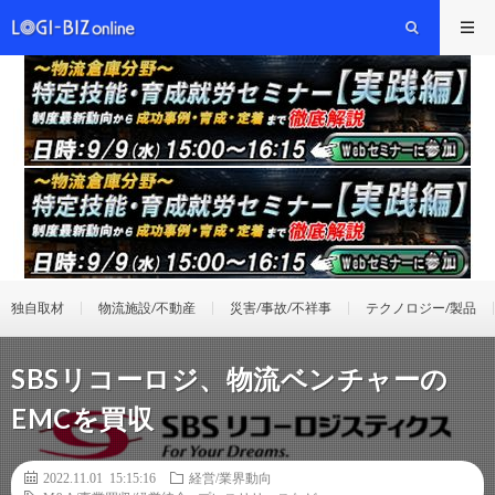
独自取材
物流施設/不動産
災害/事故/不祥事
テクノロジー/製品
SBSリコーロジ、物流ベンチャーの
EMCを買収
2022.11.01 15:15:16
経営/業界動向