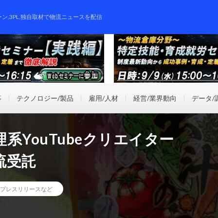
ーン,3PL,独自取材で物流ニュースを配信
事
テクノロジー/製品
雇用/人材
経営/業界動向
データ/
系YouTubeクリエイター
流受託
プレスリリースなど