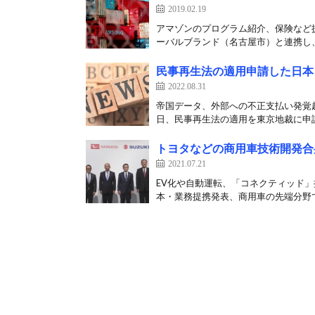
2019.02.19
アマゾンのプログラム紹介、保険など
ーバルブランド（名古屋市）と連携し、
民事再生法の適用申請した日本
2022.08.31
帝国データ、外部への不正支払い発覚起
日、民事再生法の適用を東京地裁に申請
トヨタなどの商用車技術開発合
2021.07.21
EV化や自動運転、「コネクティッド
本・業務提携発表、商用車の先端分野で