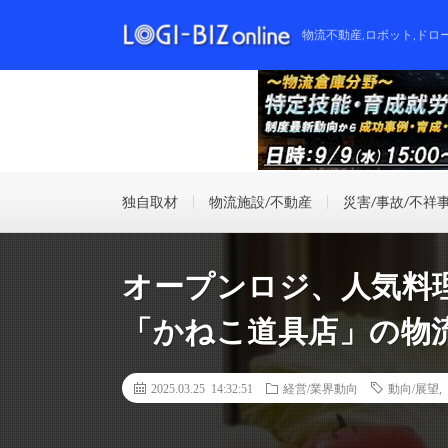
物流不動産,ロボット,ドロ
独自取材
物流施設/不動産
災害/事故/不祥
オープンロジ、人気料理
「かねこ道具店」の物
2025.03.25 14:32:51
経営/業界動向
動向/展望
,