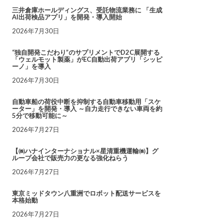
三井倉庫ホールディングス、受託物流業務に 「生成
AI出荷検品アプリ」を開発・導入開始
2026年7月30日
“独自開発こだわり”のサプリメントでD2C展開する
「ウェルモット製薬」がEC自動出荷アプリ「シッピ
ーノ」を導入
2026年7月30日
自動車船の荷役中断を抑制する自動車移動用「スケ
ーター」を開発・導入 ～自力走行できない車両を約
5分で移動可能に～
2026年7月27日
【㈱ハナインターナショナル×星清重機運輸㈱】グ
ループ会社で販売力の更なる強化ねらう
2026年7月27日
東京ミッドタウン八重洲でロボット配送サービスを
本格始動
2026年7月27日