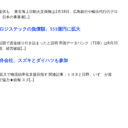
提供も 東京海上日動火災保険は2月18日、広島銀行や輸出代行のグロ
日本の事業者[…]
ロジステックの負債額、151億円に拡大
因で資金繰り行き詰まったと説明 帝国データバンク（TDB）は8月31
、経営破綻[…]
弁会社、スズキとダイハツも参加
」拡大で物流効率化支援目指す 関連記事：トヨタと日野、いすゞが資
協力★続報 スズ[…]