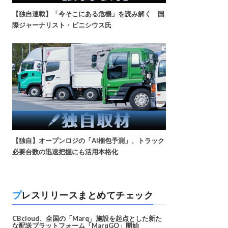
【独自連載】「今そこにある危機」を読み解く 国
際ジャーナリスト・ビニシウス氏
【独自】オープンロジの「AI梱包予測」、トラック
必要台数の迅速把握にも活用本格化
プレスリリースまとめてチェック
CBcloud、全国の「Marq」施設を起点とした新た
な配送プラットフォーム「MarqGO」開始