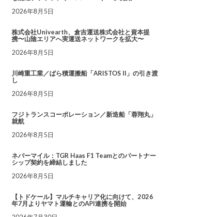
2026年8月5日
株式会社Univearth、倉吉運送株式会社と資本提
携〜山陰エリアへ実運送ネットワークを拡大〜
2026年8月5日
川崎重工業／ばら積運搬船「ARISTOS II」の引き渡
し
2026年8月5日
フジトランスコーポレーション／新造船「蓉翔丸」
就航
2026年8月5日
ネバーマイル：TGR Haas F1 Teamとのパートナー
シップ契約を締結しました
2026年8月5日
【トドケール】マルチキャリア化に向けて、2026
年7月よりヤマト運輸とのAPI連携を開始
2026年7月30日