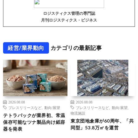
ロジスティクス管理の専門誌
月刊ロジスティクス・ビジネス
経営/業界動向
カテゴリの最新記事
2026.08.08
2026.08.08
プレスリリースなど
,
動向/展望
プレスリリースなど
,
動向/展望
,
物流施設
テトラパックが業界初、常温
東京団地倉庫が60周年、「共
保存可能なツナ製品向け紙容
同型」53.8万㎡を運営
器を発表