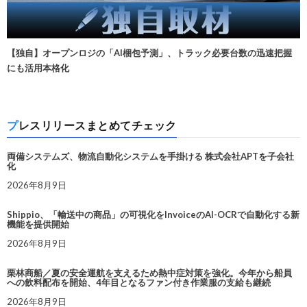
【独自】オープンロジの「AI梱包予測」、トラック必要台数の迅速把握
にも活用本格化
プレスリリースまとめてチェック
両備システムズ、物流自動化システムを手掛ける 株式会社APTを子会社
化
2026年8月9日
Shippio、「輸送中の商品」の可視化をInvoiceのAI-OCRで自動化する新
機能を提供開始
2026年8月9日
栗林商船／夏の安全運航を支えるため熱中症対策を強化。今年から船員
への飲料配布を開始、4年目となるファン付き作業服の支給も継続
2026年8月9日