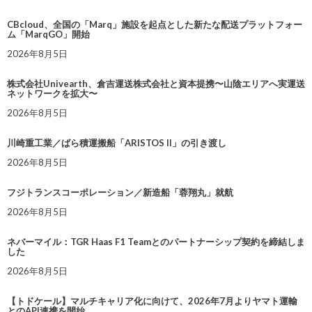
CBcloud、全国の「Marq」施設を起点とした新たな配送プラットフォー
ム「MarqGO」開始
2026年8月5日
株式会社Univearth、倉吉運送株式会社と資本提携〜山陰エリアへ実運送
ネットワークを拡大〜
2026年8月5日
川崎重工業／ばら積運搬船「ARISTOS II」の引き渡し
2026年8月5日
フジトランスコーポレーション／新造船「蓉翔丸」就航
2026年8月5日
ネバーマイル：TGR Haas F1 Teamとのパートナーシップ契約を締結しま
した
2026年8月5日
【トドケール】マルチキャリア化に向けて、2026年7月よりヤマト運輸
とのAPI連携を開始