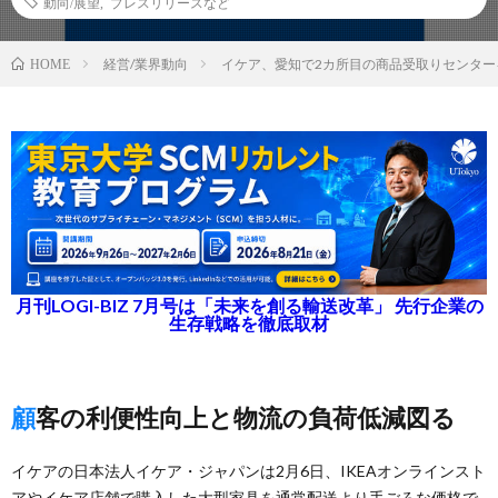
動向/展望
,
プレスリリースなど
経営/業界動向
イケア、愛知で2カ所目の商品受取りセンター
HOME
月刊LOGI-BIZ 7月号は「未来を創る輸送改革」 先行企業の
生存戦略を徹底取材
顧客の利便性向上と物流の負荷低減図る
イケアの日本法人イケア・ジャパンは2月6日、IKEAオンラインスト
アやイケア店舗で購入した大型家具を通常配送より手ごろな価格で