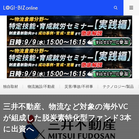
独自取材
物流施設/不動産
災害/事故/不祥事
テクノロジー/製品
三井不動産、物流など対象の海外VC
が組成した脱炭素特化型ファンド3本
に出資へ