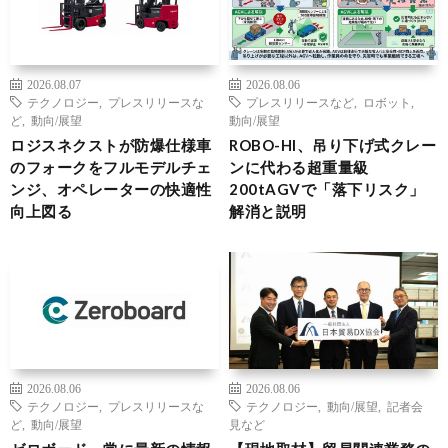
2026.08.07
2026.08.06
テクノロジー
,
プレスリリースな
プレスリリースなど
,
ロボット
,
ど
,
動向/展望
動向/展望
ロジスネクストが防爆仕様車
ROBO-HI、吊り下げ式クレー
のフォークをフルモデルチェ
ンに代わる超重量級
ンジ、オペレーターの快適性
200tAGVで「落下リスク」
向上図る
解消と説明
2026.08.06
2026.08.06
テクノロジー
,
プレスリリースな
テクノロジー
,
動向/展望
,
記者会
ど
,
動向/展望
見など