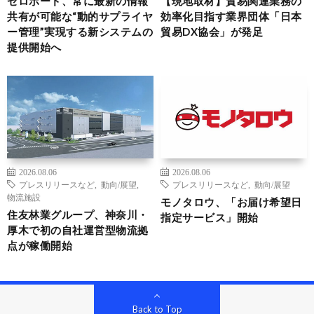
ゼロボード、常に最新の情報
【現地取材】貿易関連業務の
共有が可能な“動的サプライヤ
効率化目指す業界団体「日本
ー管理”実現する新システムの
貿易DX協会」が発足
提供開始へ
2026.08.06
2026.08.06
プレスリリースなど
,
動向/展望
,
プレスリリースなど
,
動向/展望
物流施設
モノタロウ、「お届け希望日
住友林業グループ、神奈川・
指定サービス」開始
厚木で初の自社運営型物流拠
点が稼働開始
Back to Top