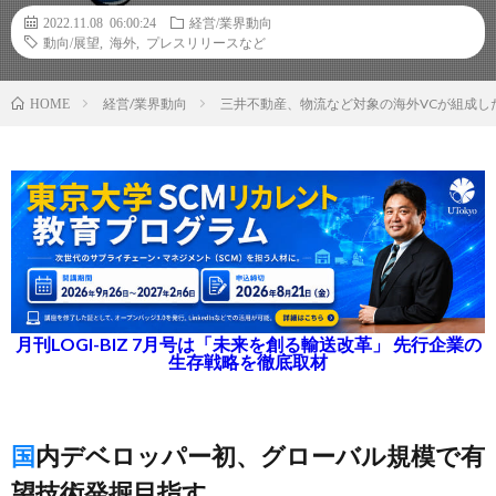
2022.11.08 06:00:24
経営/業界動向
動向/展望
,
海外
,
プレスリリースなど
経営/業界動向
三井不動産、物流など対象の海外VCが組成し
HOME
月刊LOGI-BIZ 7月号は「未来を創る輸送改革」 先行企業の
生存戦略を徹底取材
国内デベロッパー初、グローバル規模で有
望技術発掘目指す