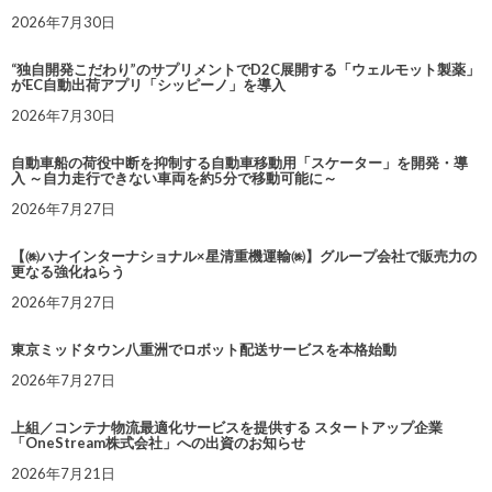
2026年7月30日
“独自開発こだわり”のサプリメントでD2C展開する「ウェルモット製薬」
がEC自動出荷アプリ「シッピーノ」を導入
2026年7月30日
自動車船の荷役中断を抑制する自動車移動用「スケーター」を開発・導
入 ～自力走行できない車両を約5分で移動可能に～
2026年7月27日
【㈱ハナインターナショナル×星清重機運輸㈱】グループ会社で販売力の
更なる強化ねらう
2026年7月27日
東京ミッドタウン八重洲でロボット配送サービスを本格始動
2026年7月27日
上組／コンテナ物流最適化サービスを提供する スタートアップ企業
「OneStream株式会社」への出資のお知らせ
2026年7月21日