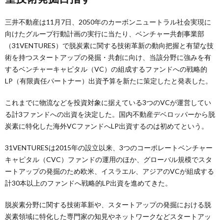
三井不動産は11月7日、2050年のカーボンニュートラル社会実現に
向けたグループ行動計画の実行に当たり、ベンチャー共創事業部
（31VENTURES）で脱炭素に関する技術革新の動向把握と有望な技
術を持つスタートアップの発掘・共創に向け、当該分野に強みを有
するベンチャーキャピタル（VC）の組成するファンドへの戦略的
LP（有限責任パートナー）出資予算を新たに策定したと発表した。
これまでに物流などを投資対象に据えている3つのVCが運営してい
る計3ファンドへの出資を決定した。国内不動産デベロッパーから脱
炭素に特化した海外VCファンドへLP出資するのは初めてという。
31VENTURESは2015年の設立以来、3つのコーポレートベンチャー
キャピタル（CVC）ファンドの運用のほか、グローバル規模でスタ
ートアップの発掘のため欧米、イスラエル、アジアのVCが組成する
計30本以上のファンドへ戦略的LP出資を進めてきた。
脱炭素分野に関する技術革新や、スタートアップの発掘における脱
炭素領域に特化した専門家の知見やネットワークなどスタートアッ