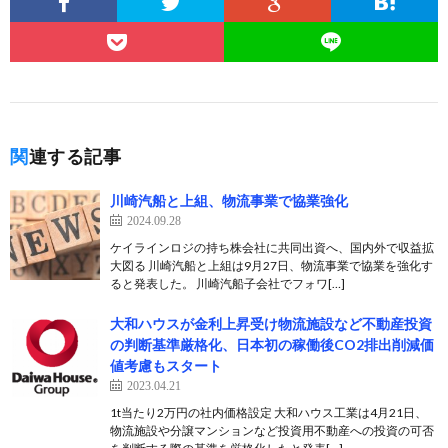
関連する記事
川崎汽船と上組、物流事業で協業強化
2024.09.28
ケイラインロジの持ち株会社に共同出資へ、国内外で収益拡
大図る 川崎汽船と上組は9月27日、物流事業で協業を強化す
ると発表した。 川崎汽船子会社でフォワ[…]
大和ハウスが金利上昇受け物流施設など不動産投資
の判断基準厳格化、日本初の稼働後CO2排出削減価
値考慮もスタート
2023.04.21
1t当たり2万円の社内価格設定 大和ハウス工業は4月21日、
物流施設や分譲マンションなど投資用不動産への投資の可否