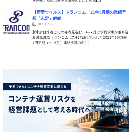
を判断する際の基準を厳格化したと発表[…]
【新型ウイルス】トランコム、21年3月期の業績予
想「未定」継続
2020.07.27
新中計は来春ごろの発表見込む、4～6月は求貨求車が落ち込
み減収減益 トランコムは7月27日に開示した2021年3月期第
1四半期（4～6月）連結決算の中[…]