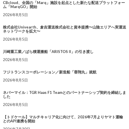
CBcloud、全国の「Marq」施設を起点とした新たな配送プラットフォー
ム「MarqGO」開始
2026年8月5日
株式会社Univearth、倉吉運送株式会社と資本提携〜山陰エリアへ実運送
ネットワークを拡大〜
2026年8月5日
川崎重工業／ばら積運搬船「ARISTOS II」の引き渡し
2026年8月5日
フジトランスコーポレーション／新造船「蓉翔丸」就航
2026年8月5日
ネバーマイル：TGR Haas F1 Teamとのパートナーシップ契約を締結しま
した
2026年8月5日
【トドケール】マルチキャリア化に向けて、2026年7月よりヤマト運輸
とのAPI連携を開始