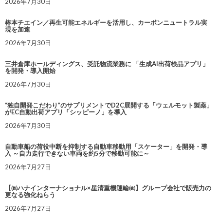
2026年7月30日
椿本チエイン／再生可能エネルギーを活用し、カーボンニュートラル実
現を加速
2026年7月30日
三井倉庫ホールディングス、受託物流業務に 「生成AI出荷検品アプリ」
を開発・導入開始
2026年7月30日
“独自開発こだわり”のサプリメントでD2C展開する「ウェルモット製薬」
がEC自動出荷アプリ「シッピーノ」を導入
2026年7月30日
自動車船の荷役中断を抑制する自動車移動用「スケーター」を開発・導
入 ～自力走行できない車両を約5分で移動可能に～
2026年7月27日
【㈱ハナインターナショナル×星清重機運輸㈱】グループ会社で販売力の
更なる強化ねらう
2026年7月27日