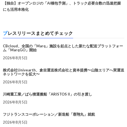
【独自】オープンロジの「AI梱包予測」、トラック必要台数の迅速把握
にも活用本格化
プレスリリースまとめてチェック
CBcloud、全国の「Marq」施設を起点とした新たな配送プラットフォー
ム「MarqGO」開始
2026年8月5日
株式会社Univearth、倉吉運送株式会社と資本提携〜山陰エリアへ実運送
ネットワークを拡大〜
2026年8月5日
川崎重工業／ばら積運搬船「ARISTOS II」の引き渡し
2026年8月5日
フジトランスコーポレーション／新造船「蓉翔丸」就航
2026年8月5日