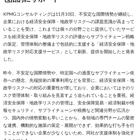
KPMGコンサルティングは11月10日、不安定な国際情勢が継続し、
企業における経済安全保障・地政学リスクへの課題意識が高まって
いることを受け、これまでは個々の分野ごとに提供していたサービ
スを経済安全保障・地政学リスクの評価からサプライチェーン戦略
の策定、管理体制の整備まで包括的に支援する「経済安全保障・地
政学リスク対応支援サービス」として刷新、提供を開始したと発表
した。
昨今、不安定な国際情勢や、特定国への過度なサプライチェーン依
存への懸念、先端技術の軍事利用などを背景に、経済安全保障・地
政学リスクへの対応の重要性が増しており、企業においてはそのリ
スク管理体制・取り組みを見直すよう迫られていることを重視。経
済安全保障・地政学リスクの管理は、安全保障貿易・経済制裁や情
報セキュリティ、サプライチェーンや税務など関連分野が広汎か
つ、国内外の情勢変動も早いことから、各領域の専門チームの緊密
な連携、機動的な施策の策定・展開ができず、効果的な打ち手を行
うことができない企業が少なくないため、同社が支援体制を強化す