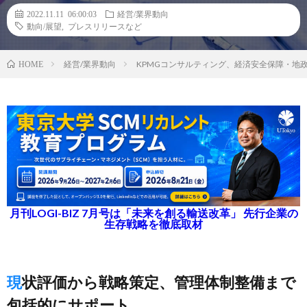
2022.11.11 06:00:03
経営/業界動向
動向/展望
,
プレスリリースなど
経営/業界動向
KPMGコンサルティング、経済安全保障・地
HOME
月刊LOGI-BIZ 7月号は「未来を創る輸送改革」 先行企業の
生存戦略を徹底取材
現状評価から戦略策定、管理体制整備まで
包括的にサポート