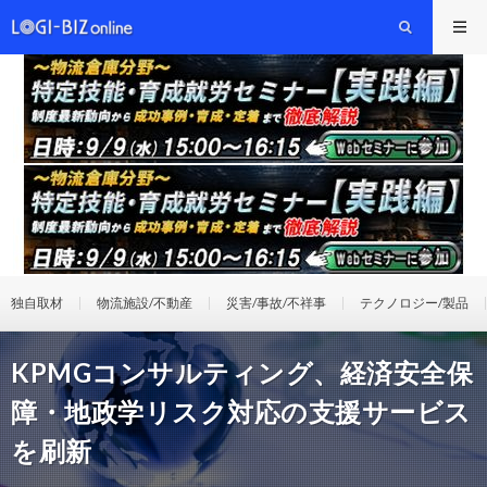
独自取材
物流施設/不動産
災害/事故/不祥事
テクノロジー/製品
KPMGコンサルティング、経済安全保
障・地政学リスク対応の支援サービス
を刷新