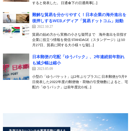
すると発表した。 日通傘下の日通商事[…]
難解な貿易を分かりやすく！日本企業の海外進出を
後押しするWEBメディア「貿易ドットコム」始動
2022.10.27
貿易の始め方から実務の小さな疑問まで 海外進出を目指す
企業に役立つ情報を発信 STANDAGE（スタンデージ）は10
月27日、貿易に関する大小様々な疑[…]
日本郵便の宅配「ゆうパック」、2年連続前年割れ
も減少幅は縮小
2023.05.09
小型の「ゆうパケット」は2年ぶりプラスに 日本郵便が5月9
日発表した2022年度の郵便物・荷物の引受物数によると、宅
配の「ゆうパック」は前年度比0.8[…]