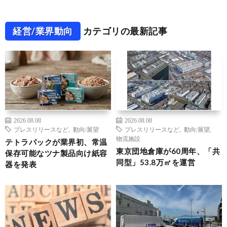
経営/業界動向
カテゴリの最新記事
2026.08.08
2026.08.08
プレスリリースなど
,
動向/展望
プレスリリースなど
,
動向/展望
,
物流施設
テトラパックが業界初、常温
東京団地倉庫が60周年、「共
保存可能なツナ製品向け紙容
同型」53.8万㎡を運営
器を発表