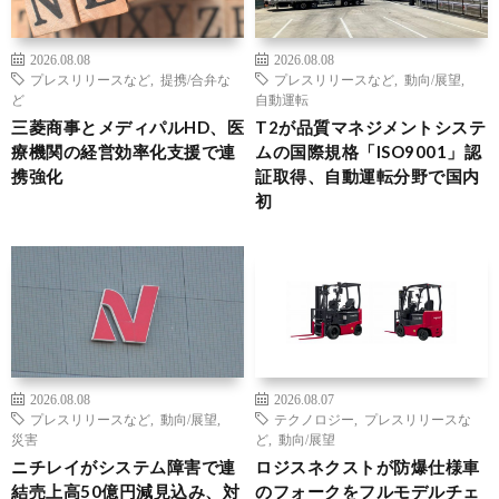
2026.08.08
2026.08.08
プレスリリースなど
,
提携/合弁な
プレスリリースなど
,
動向/展望
,
ど
自動運転
三菱商事とメディパルHD、医
T2が品質マネジメントシステ
療機関の経営効率化支援で連
ムの国際規格「ISO9001」認
携強化
証取得、自動運転分野で国内
初
2026.08.08
2026.08.07
プレスリリースなど
,
動向/展望
,
テクノロジー
,
プレスリリースな
災害
ど
,
動向/展望
ニチレイがシステム障害で連
ロジスネクストが防爆仕様車
結売上高50億円減見込み、対
のフォークをフルモデルチェ