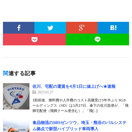
関連する記事
佐川、宅配の運賃を4月1日に値上げへ★速報
2023.01.27
1割前後、燃料費や人件費のコスト高騰受け5年半ぶり SGホ
ールディングス（HD）は1月27日、傘下の佐川急便が、「飛
脚宅配便（飛脚クール便含む）」「飛[…]
食品物流のSBSゼンツウ、埼玉・熊谷のパルシステ
ム拠点で新型ハイブリッド車両導入