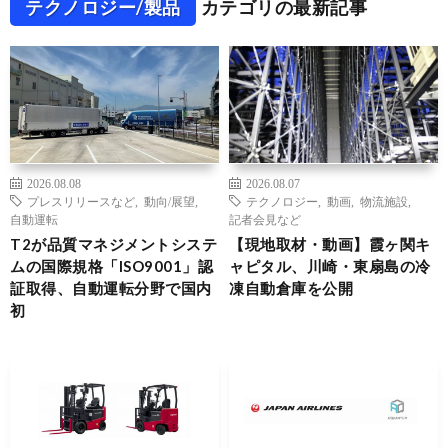
テクノロジー/製品
カテゴリの最新記事
2026.08.08
2026.08.07
プレスリリースなど
,
動向/展望
,
テクノロジー
,
動画
,
物流施設
,
自動運転
記者会見など
T2が品質マネジメントシステ
【現地取材・動画】霞ヶ関キ
ムの国際規格「ISO9001」認
ャピタル、川崎・東扇島の冷
証取得、自動運転分野で国内
凍自動倉庫を公開
初