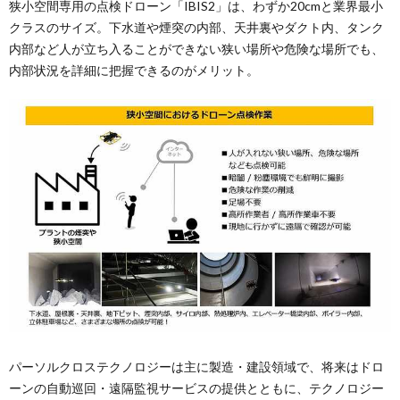
狭⼩空間専⽤の点検ドローン「IBIS2」は、わずか20cmと業界最⼩
クラスのサイズ。下水道や煙突の内部、天井裏やダクト内、タンク
内部など⼈が⽴ち⼊ることができない狭い場所や危険な場所でも、
内部状況を詳細に把握できるのがメリット。
パーソルクロステクノロジーは主に製造・建設領域で、将来はドロ
ーンの自動巡回・遠隔監視サービスの提供とともに、テクノロジー