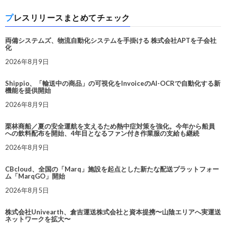
プレスリリースまとめてチェック
両備システムズ、物流自動化システムを手掛ける 株式会社APTを子会社
化
2026年8月9日
Shippio、「輸送中の商品」の可視化をInvoiceのAI-OCRで自動化する新
機能を提供開始
2026年8月9日
栗林商船／夏の安全運航を支えるため熱中症対策を強化。今年から船員
への飲料配布を開始、4年目となるファン付き作業服の支給も継続
2026年8月9日
CBcloud、全国の「Marq」施設を起点とした新たな配送プラットフォー
ム「MarqGO」開始
2026年8月5日
株式会社Univearth、倉吉運送株式会社と資本提携〜山陰エリアへ実運送
ネットワークを拡大〜