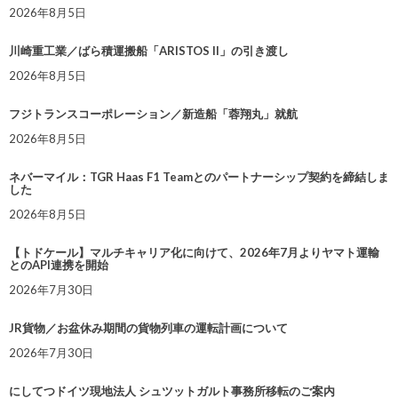
2026年8月5日
川崎重工業／ばら積運搬船「ARISTOS II」の引き渡し
2026年8月5日
フジトランスコーポレーション／新造船「蓉翔丸」就航
2026年8月5日
ネバーマイル：TGR Haas F1 Teamとのパートナーシップ契約を締結しま
した
2026年8月5日
【トドケール】マルチキャリア化に向けて、2026年7月よりヤマト運輸
とのAPI連携を開始
2026年7月30日
JR貨物／お盆休み期間の貨物列車の運転計画について
2026年7月30日
にしてつドイツ現地法人 シュツットガルト事務所移転のご案内