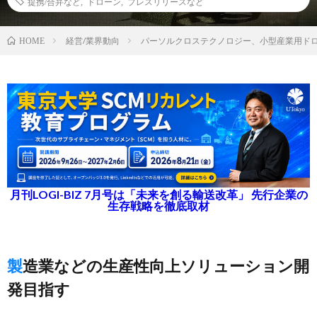
提携/合弁など
,
ドローン
,
プレスリリースなど
経営/業界動向
パーソルクロステクノロジー、小型産業用ドローン
HOME
月刊LOGI-BIZ 7月号は「未来を創る輸送改革」 先行企業の
生存戦略を徹底取材
製造業などの生産性向上ソリューション開
発目指す