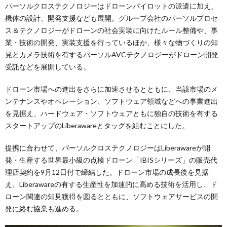
パーソルクロステクノロジーはドローンパイロットの派遣に加え、
機体の設計、開発支援なども展開。グループ会社のパーソルプロセ
ス＆テクノロジーがドローンの社会実装に向けたルール整備や、事
業・技術の開発、実装支援を行っているほか、様々な物づくりの知
見とカメラ技術を有するパーソルAVCテクノロジーがドローン開発
受託などを展開している。
ドローン市場への進出をさらに加速させるとともに、当該市場のメ
ンテナンスやオペレーション、ソフトウェア領域などへの事業進出
を見据え、ハードウェア・ソフトウェアともに独自の技術を有する
スタートアップのLiberawareとタッグを組むことにした。
提携に合わせて、パーソルクロステクノロジーはLiberawareが開
発・生産する世界最小級の点検ドローン「IBISシリーズ」の販売代
理店契約を9月12日付で締結した。ドローン市場の成長後を見据
え、Liberawareの有する生産性を加速的に高める技術を活用し、ド
ローン関連の知見獲得を図るとともに、ソフトウェアサービスの開
発に絡む協業も進める。