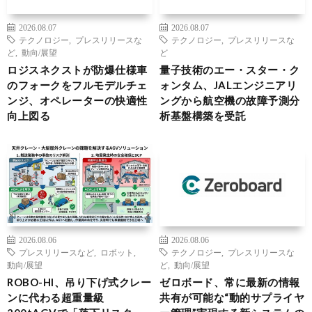
2026.08.07
2026.08.07
テクノロジー
,
プレスリリースな
テクノロジー
,
プレスリリースな
ど
,
動向/展望
ど
ロジスネクストが防爆仕様車
量子技術のエー・スター・ク
のフォークをフルモデルチェ
ォンタム、JALエンジニアリ
ンジ、オペレーターの快適性
ングから航空機の故障予測分
向上図る
析基盤構築を受託
2026.08.06
2026.08.06
プレスリリースなど
,
ロボット
,
テクノロジー
,
プレスリリースな
動向/展望
ど
,
動向/展望
ROBO-HI、吊り下げ式クレー
ゼロボード、常に最新の情報
ンに代わる超重量級
共有が可能な“動的サプライヤ