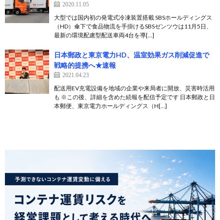
2020.11.05
大型では国内初の発電式冷凍装置搭載 SBSホールディングス
（HD）傘下で食品物流を手掛けるSBSゼンツウは11月5日、
最新の環境配慮型配送車両4台を導[…]
日本郵政と東京電力HD、温室効果ガス削減促進で
戦略的提携へ★速報
2021.04.23
配送用EV充電設備を地域の企業や来局者に開放、災害時活用
も ※この後、詳細を含めた続報を配信予定です 日本郵政と日
本郵便、東京電力ホールディングス（H[…]