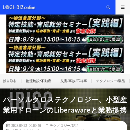
独自取材
物流施設/不動産
災害/事故/不祥事
テクノロジー/製品
パーソルクロステクノロジー、小型産
業用ドローンのLiberawareと業務提携
2023.09.22 06:00:46
テクノロジー/製品