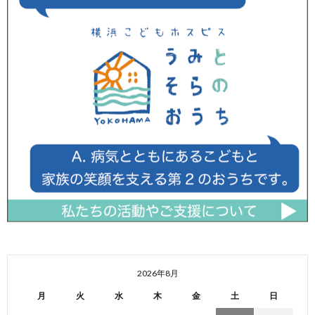
2026年8月
月
火
水
木
金
土
日