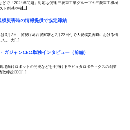
どで「2024年問題」対応も促進 三菱重工業グループの三菱重工機械
ト削減や輸[…]
大規模災害時の情報提供で協定締結
SLは3月7日、警視庁葛西警察署と2月22日付で大規模災害時における情
。 大[…]
・ガジャンCEO単独インタビュー（前編）
物流現場向けロボットの開発などを手掛けるラピュタロボティクスの創業
締役CEO[…]