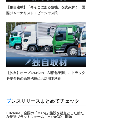
【独自連載】「今そこにある危機」を読み解く 国
際ジャーナリスト・ビニシウス氏
【独自】オープンロジの「AI梱包予測」、トラック
必要台数の迅速把握にも活用本格化
プレスリリースまとめてチェック
CBcloud、全国の「Marq」施設を起点とした新た
な配送プラットフォーム「MarqGO」開始