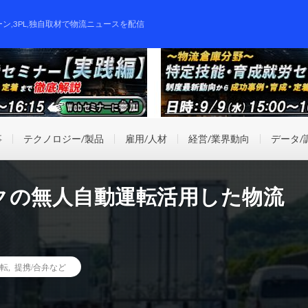
ーン,3PL,独自取材で物流ニュースを配信
事
テクノロジー/製品
雇用/人材
経営/業界動向
データ/
クの無人自動運転活用した物流
転
,
提携/合弁など