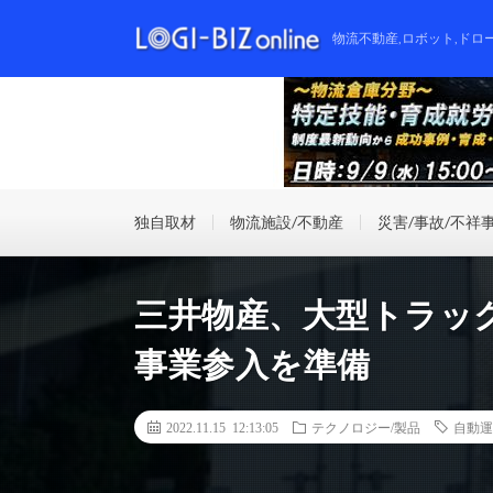
物流不動産,ロボット,ドロ
独自取材
物流施設/不動産
災害/事故/不祥
三井物産、大型トラッ
事業参入を準備
2022.11.15 12:13:05
テクノロジー/製品
自動運