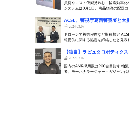
負荷やコスト低減見込む、輸送効率化な
システムは8月1日、商品物流の配送コス
ACSL、警視庁葛西警察署と
2024.03.07
ドローンで被害程度など取得想定 AC
報提供に関する協定を締結したと発表した
【独自】ラピュタロボティクス
2022.07.07
国内のAMR採用数は900台目指す 
者、モーハナラージャー・ガジャン代表取