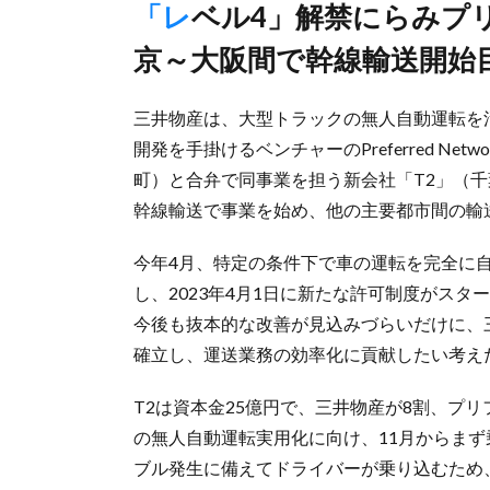
「レベル4」解禁にらみプリファードNと合弁、26年度にも東
京～大阪間で幹線輸送開始
三井物産は、大型トラックの無人自動運転を活
開発を手掛けるベンチャーのPreferred N
町）と合弁で同事業を担う新会社「T2」（千
幹線輸送で事業を始め、他の主要都市間の輸
今年4月、特定の条件下で車の運転を完全に
し、2023年4月1日に新たな許可制度がス
今後も抜本的な改善が見込みづらいだけに、
確立し、運送業務の効率化に貢献したい考え
T2は資本金25億円で、三井物産が8割、プ
の無人自動運転実用化に向け、11月からま
ブル発生に備えてドライバーが乗り込むため