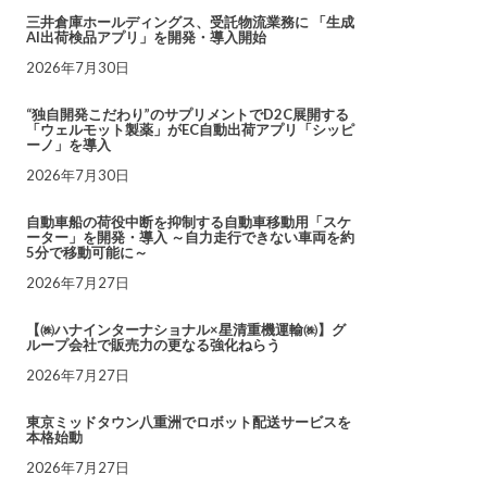
三井倉庫ホールディングス、受託物流業務に 「生成
AI出荷検品アプリ」を開発・導入開始
2026年7月30日
“独自開発こだわり”のサプリメントでD2C展開する
「ウェルモット製薬」がEC自動出荷アプリ「シッピ
ーノ」を導入
2026年7月30日
自動車船の荷役中断を抑制する自動車移動用「スケ
ーター」を開発・導入 ～自力走行できない車両を約
5分で移動可能に～
2026年7月27日
【㈱ハナインターナショナル×星清重機運輸㈱】グ
ループ会社で販売力の更なる強化ねらう
2026年7月27日
東京ミッドタウン八重洲でロボット配送サービスを
本格始動
2026年7月27日