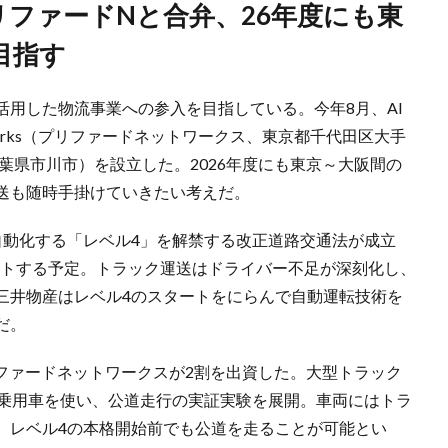
目指す
用した物流事業への参入を目指している。今年8月、AI
etworks（プリファードネットワークス、東京都千代田区大手
葉県市川市）を設立した。2026年度にも東京～大阪間の
送も随時手掛けていきたい考えだ。
自動化する「レベル4」を解禁する改正道路交通法が成立
タートする予定。トラック運送はドライバー不足が深刻化し、
三井物産はレベル4のスタートをにらんで自動運転技術を
だ。
リファードネットワークスが2割を出資した。大型トラック
ず乗用車を使い、公道走行の実証実験を展開。車両にはトラ
、レベル4の本格開始前でも公道を走ることが可能とい