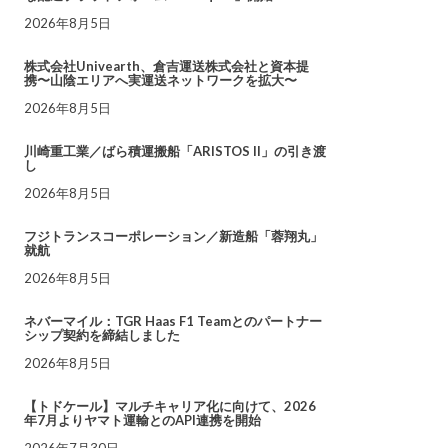
2026年8月5日
株式会社Univearth、倉吉運送株式会社と資本提
携〜山陰エリアへ実運送ネットワークを拡大〜
2026年8月5日
川崎重工業／ばら積運搬船「ARISTOS II」の引き渡
し
2026年8月5日
フジトランスコーポレーション／新造船「蓉翔丸」
就航
2026年8月5日
ネバーマイル：TGR Haas F1 Teamとのパートナー
シップ契約を締結しました
2026年8月5日
【トドケール】マルチキャリア化に向けて、2026
年7月よりヤマト運輸とのAPI連携を開始
2026年7月30日