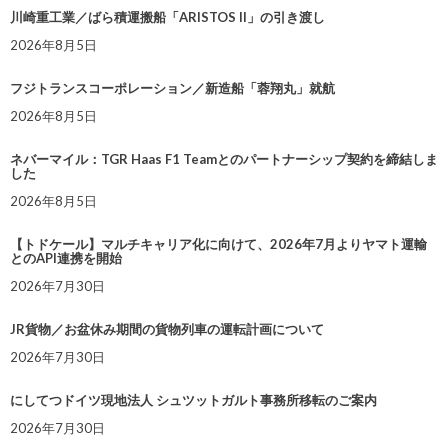
川崎重工業／ばら積運搬船「ARISTOS II」の引き渡し
2026年8月5日
フジトランスコーポレーション／新造船「蓉翔丸」就航
2026年8月5日
ネバーマイル：TGR Haas F1 Teamとのパートナーシップ契約を締結しま
した
2026年8月5日
【トドケール】マルチキャリア化に向けて、2026年7月よりヤマト運輸
とのAPI連携を開始
2026年7月30日
JR貨物／お盆休み期間の貨物列車の運転計画について
2026年7月30日
にしてつドイツ現地法人 シュツットガルト事務所移転のご案内
2026年7月30日