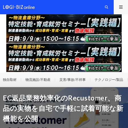
独自取材
物流施設/不動産
災害/事故/不祥事
テクノロジー/製品
EC返品業務効率化のRecustomer、商
品の実物を自宅で手軽に試着可能な新
機能を公開