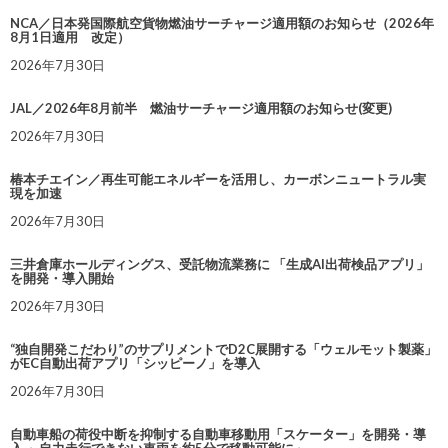
NCA／日本発国際航空貨物燃油サーチャージ適用額のお知らせ（2026年
8月1日適用 改定）
2026年7月30日
JAL／2026年8月前半 燃油サーチャージ適用額のお知らせ(変更)
2026年7月30日
椿本チエイン／再生可能エネルギーを活用し、カーボンニュートラル実
現を加速
2026年7月30日
三井倉庫ホールディングス、受託物流業務に 「生成AI出荷検品アプリ」
を開発・導入開始
2026年7月30日
“独自開発こだわり”のサプリメントでD2C展開する「ウェルモット製薬」
がEC自動出荷アプリ「シッピーノ」を導入
2026年7月30日
自動車船の荷役中断を抑制する自動車移動用「スケーター」を開発・導
入 ～自力走行できない車両を約5分で移動可能に～