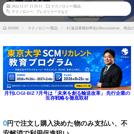
2022.11.17 11:35:11
テクノロジー/製品
テクノロジー
,
プレスリリースなど
テクノロジー/製品
EC返品業務効率化のRecustomer、
HOME
月刊LOGI-BIZ 7月号は「未来を創る輸送改革」 先行企業の
生存戦略を徹底取材
0円で注文し購入決めた物のみ支払い、不
安解消で利用促進狙い