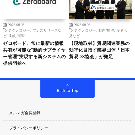
2026.08.06
2026.08.06
テクノロジー
,
プレスリリースな
テクノロジー
,
動向/展望
,
記者会
ど
,
動向/展望
見など
ゼロボード、常に最新の情報
【現地取材】貿易関連業務の
共有が可能な“動的サプライヤ
効率化目指す業界団体「日本
ー管理”実現する新システムの
貿易DX協会」が発足
提供開始へ
Back to Top
メルマガ会員登録
プライバシーポリシー