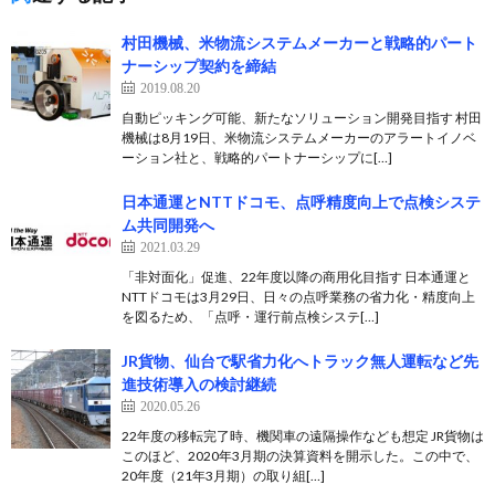
村田機械、米物流システムメーカーと戦略的パート
ナーシップ契約を締結
2019.08.20
自動ピッキング可能、新たなソリューション開発目指す 村田
機械は8月19日、米物流システムメーカーのアラートイノベ
ーション社と、戦略的パートナーシップに[…]
日本通運とNTTドコモ、点呼精度向上で点検システ
ム共同開発へ
2021.03.29
「非対面化」促進、22年度以降の商用化目指す 日本通運と
NTTドコモは3月29日、日々の点呼業務の省力化・精度向上
を図るため、「点呼・運行前点検システ[…]
JR貨物、仙台で駅省力化へトラック無人運転など先
進技術導入の検討継続
2020.05.26
22年度の移転完了時、機関車の遠隔操作なども想定 JR貨物は
このほど、2020年3月期の決算資料を開示した。この中で、
20年度（21年3月期）の取り組[…]