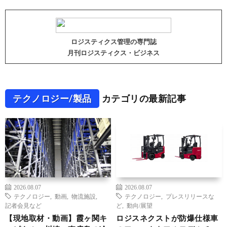
ロジスティクス管理の専門誌
月刊ロジスティクス・ビジネス
テクノロジー/製品
カテゴリの最新記事
2026.08.07
2026.08.07
テクノロジー
,
動画
,
物流施設
,
テクノロジー
,
プレスリリースな
記者会見など
ど
,
動向/展望
【現地取材・動画】霞ヶ関キ
ロジスネクストが防爆仕様車