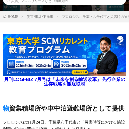
災害
,
プレスリリースなど
,
物流施設
災害/事故/不祥事
プロロジス、千葉・八千代市と災害時の物
HOME
月刊LOGI-BIZ 7月号は「未来を創る輸送改革」 先行企業の
生存戦略を徹底取材
物資集積場所や車中泊避難場所として提供
プロロジスは11月24日、千葉県八千代市と「災害時等における施設
利用の協力に関する協定」を締結したと発表した。