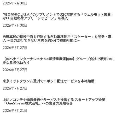
2026年7月30日
“独自開発こだわり”のサプリメントでD2C展開する「ウェルモット製薬」
がEC自動出荷アプリ「シッピーノ」を導入
2026年7月30日
自動車船の荷役中断を抑制する自動車移動用「スケーター」を開発・導
入 ～自力走行できない車両を約5分で移動可能に～
2026年7月27日
【㈱ハナインターナショナル×星清重機運輸㈱】グループ会社で販売力の
更なる強化ねらう
2026年7月27日
東京ミッドタウン八重洲でロボット配送サービスを本格始動
2026年7月27日
上組／コンテナ物流最適化サービスを提供する スタートアップ企業
「OneStream株式会社」への出資のお知らせ
2026年7月21日