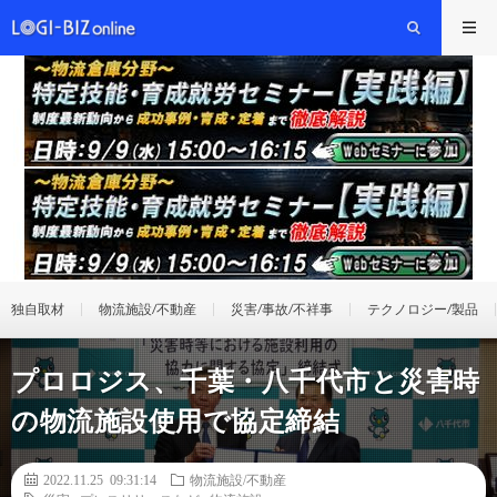
独自取材
物流施設/不動産
災害/事故/不祥事
テクノロジー/製品
プロロジス、千葉・八千代市と災害時
の物流施設使用で協定締結
2022.11.25 09:31:14
物流施設/不動産