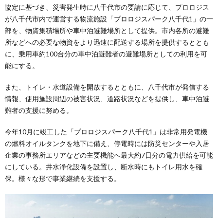
協定に基づき、災害発生時に八千代市の要請に応じて、プロロジス
が八千代市内で運営する物流施設「プロロジスパーク八千代1」の一
部を、物資集積場所や車中泊避難場所として提供。市内各所の避難
所などへの必要な物資をより迅速に配送する場所を提供するととも
に、乗用車約100台分の車中泊避難者の避難場所としての利用を可
能にする。
また、トイレ・水道設備を開放するとともに、八千代市が発信する
情報、使用施設周辺の被害状況、道路状況などを提供し、車中泊避
難者の支援に努める。
今年10月に竣工した「プロロジスパーク八千代1」は非常用発電機
の燃料オイルタンクを地下に備え、停電時には防災センターや入居
企業の事務所エリアなどの主要機能へ最大約7日分の電力供給を可能
にしている。井水浄化設備を設置し、断水時にもトイレ用水を確
保。様々な形で事業継続を支援する。