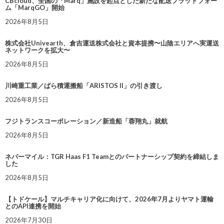
CBcloud、全国の「Marq」施設を起点とした新たな配送プラットフォー
ム「MarqGO」開始
2026年8月5日
株式会社Univearth、倉吉運送株式会社と資本提携〜山陰エリアへ実運送
ネットワークを拡大〜
2026年8月5日
川崎重工業／ばら積運搬船「ARISTOS II」の引き渡し
2026年8月5日
フジトランスコーポレーション／新造船「蓉翔丸」就航
2026年8月5日
ネバーマイル：TGR Haas F1 Teamとのパートナーシップ契約を締結しま
した
2026年8月5日
【トドケール】マルチキャリア化に向けて、2026年7月よりヤマト運輸
とのAPI連携を開始
2026年7月30日