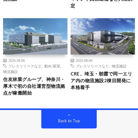
定
2026.08.06
2026.08.06
プレスリリースなど
,
動向/展望
,
プレスリリースなど
,
物流施設
物流施設
CRE、埼玉・朝霞で同一エリ
住友林業グループ、神奈川・
ア内の物流施設2棟目開発に
厚木で初の自社運営型物流拠
本格着手
点が稼働開始
Back to Top