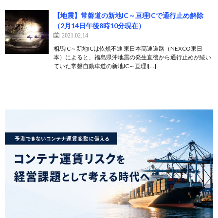
【地震】常磐道の新地IC～亘理ICで通行止め解除
（2月14日午後8時10分現在）
2021.02.14
相馬IC～新地ICは依然不通 東日本高速道路（NEXCO東日
本）によると、福島県沖地震の発生直後から通行止めが続い
ていた常磐自動車道の新地IC～亘理I[…]