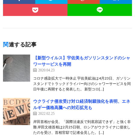
関連する記事
【新型ウイルス】宇佐美もガソリンスタンドのシャ
ワーサービスを再開
2020.04.23
コロナ感染拡大で一時休止 宇佐美鉱油は4月23日、ガソリン
スタンドでトラックドライバー向けのシャワーサービスを同
日午後に再開すると発表した。 新型コロ[…]
ウクライナ侵攻受け対ロ経済制裁強化を表明、エネ
ルギー価格高騰への対応拡充も
2022.02.25
岸田首相が会見、「国際法違反で到底容認できず」と強く非
難 岸田文雄首相は2月25日朝、ロシアがウクライナに侵攻し
たのを受け、首相官邸で記者会見した。 […]