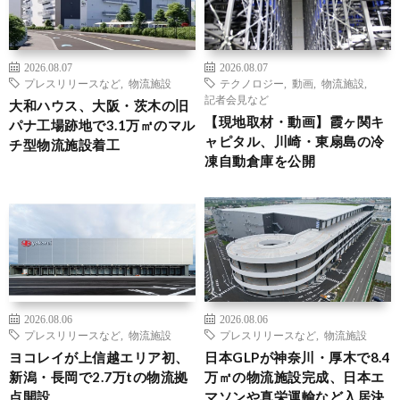
2026.08.07
2026.08.07
プレスリリースなど
,
物流施設
テクノロジー
,
動画
,
物流施設
,
記者会見など
大和ハウス、大阪・茨木の旧
【現地取材・動画】霞ヶ関キ
パナ工場跡地で3.1万㎡のマル
ャピタル、川崎・東扇島の冷
チ型物流施設着工
凍自動倉庫を公開
2026.08.06
2026.08.06
プレスリリースなど
,
物流施設
プレスリリースなど
,
物流施設
ヨコレイが上信越エリア初、
日本GLPが神奈川・厚木で8.4
新潟・長岡で2.7万tの物流拠
万㎡の物流施設完成、日本エ
点開設
マソンや真栄運輸など入居決