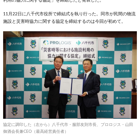
11月22日に八千代市役所で締結式を執り行った。同市が民間の物流
施設と災害時協力に関する協定を締結するのは今回が初めて。
協定に調印した（左から）八千代市・服部友則市長、プロロジス・山田
御酒会長兼CEO（最高経営責任者）