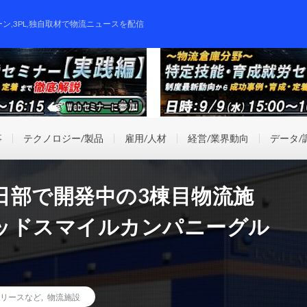
ーン,3PL,独自取材で物流ニュースを配信
事
テクノロジー/製品
雇用/人材
経営/業界動向
データ/
日部で開発中の3棟目物流施
ッドスマイルカンパニーグル
リースなど
,
物流施設