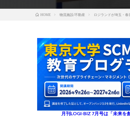
物流施設/不動産
ロジランドが埼玉・春
HOME
月刊LOGI-BIZ 7月号は「未