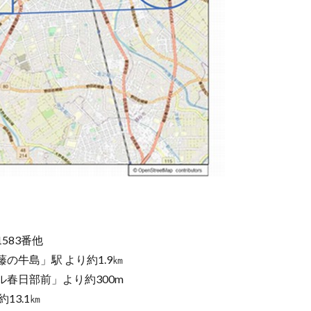
83番他
牛島」駅 より約1.9㎞
部前」より約300m
3.1㎞