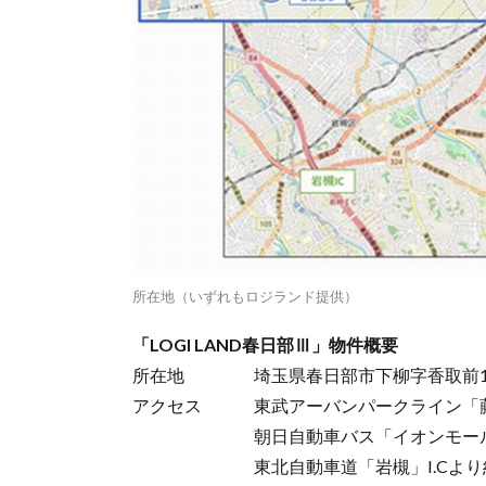
所在地（いずれもロジランド提供）
「LOGI LAND春日部Ⅲ」物件概要
所在地 埼玉県春日部市下柳字香取前15
アクセス 東武アーバンパークライン「藤の
朝日自動車バス「イオンモール春日
東北自動車道「岩槻」I.Cより約1