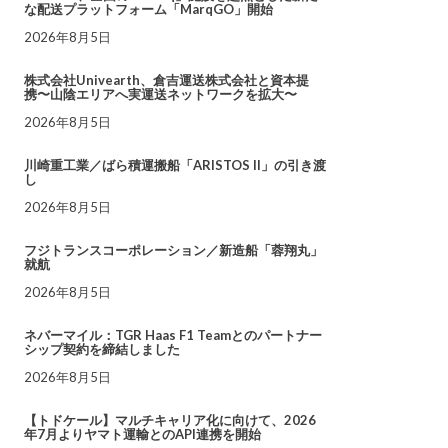
な配送プラットフォーム「MarqGO」開始
2026年8月5日
株式会社Univearth、倉吉運送株式会社と資本提
携〜山陰エリアへ実運送ネットワークを拡大〜
2026年8月5日
川崎重工業／ばら積運搬船「ARISTOS II」の引き渡
し
2026年8月5日
フジトランスコーポレーション／新造船「蓉翔丸」
就航
2026年8月5日
ネバーマイル：TGR Haas F1 Teamとのパートナー
シップ契約を締結しました
2026年8月5日
【トドケール】マルチキャリア化に向けて、2026
年7月よりヤマト運輸とのAPI連携を開始