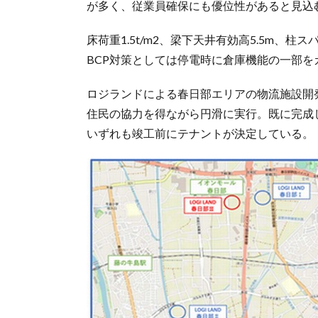
が多く、従業員確保にも優位性があると見込
床荷重1.5t/m2、梁下天井有効高5.5m、
BCP対策としては停電時に倉庫機能の一部
ロジランドによる春日部エリアの物流施設開
住民の協力を得ながら円滑に実行。既に完成した「L
いずれも竣工前にテナントが決定している。