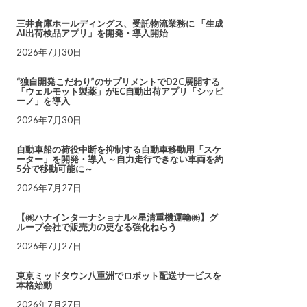
三井倉庫ホールディングス、受託物流業務に 「生成
AI出荷検品アプリ」を開発・導入開始
2026年7月30日
“独自開発こだわり”のサプリメントでD2C展開する
「ウェルモット製薬」がEC自動出荷アプリ「シッピ
ーノ」を導入
2026年7月30日
自動車船の荷役中断を抑制する自動車移動用「スケ
ーター」を開発・導入 ～自力走行できない車両を約
5分で移動可能に～
2026年7月27日
【㈱ハナインターナショナル×星清重機運輸㈱】グ
ループ会社で販売力の更なる強化ねらう
2026年7月27日
東京ミッドタウン八重洲でロボット配送サービスを
本格始動
2026年7月27日