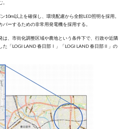
む。
柱スパン10m以上を確保し、環境配慮から全館LED照明を採用。
をカバーするための非常用発電機を採用する。
発は、市街化調整区域や農地という条件下で、行政や近隣
OGI LAND 春日部Ⅰ」「LOGI LAND 春日部Ⅱ」の