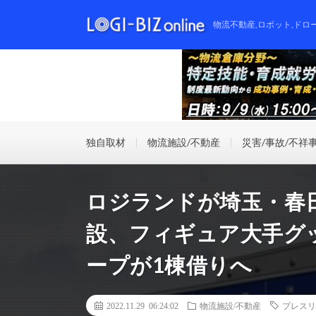
物流不動産,ロボット,ドロ
独自取材
物流施設/不動産
災害/事故/不祥
ロジランドが埼玉・春
設、フィギュア大手グ
ープが1棟借りへ
2022.11.29 06:24:02
物流施設/不動産
プレスリ