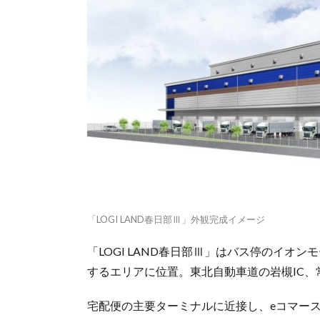
「LOGI LAND春日部Ⅲ」外観完成イメージ
「LOGI LAND春日部Ⅲ」はバス停のイオ
するエリアに位置。東北自動車道の岩槻IC、
宅配便の主要ターミナルに近接し、eコマー