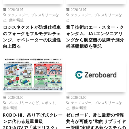
2026.08.07
2026.08.07
テクノロジー
,
プレスリリースな
テクノロジー
,
プレスリリースな
ど
,
動向/展望
ど
ロジスネクストが防爆仕様車
量子技術のエー・スター・ク
のフォークをフルモデルチェ
ォンタム、JALエンジニアリ
ンジ、オペレーターの快適性
ングから航空機の故障予測分
向上図る
析基盤構築を受託
2026.08.06
2026.08.06
プレスリリースなど
,
ロボット
,
テクノロジー
,
プレスリリースな
動向/展望
ど
,
動向/展望
ROBO-HI、吊り下げ式クレー
ゼロボード、常に最新の情報
ンに代わる超重量級
共有が可能な“動的サプライヤ
200tAGVで「落下リスク」
ー管理”実現する新システムの