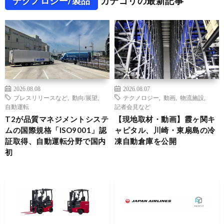
テクノロジー/製品
カテゴリの最新記事
2026.08.08
2026.08.07
プレスリリースなど
,
動向/展望
,
テクノロジー
,
動画
,
物流施設
,
自動運転
記者会見など
T2が品質マネジメントシステ
【現地取材・動画】霞ヶ関キ
ムの国際規格「ISO9001」認
ャピタル、川崎・東扇島の冷
証取得、自動運転分野で国内
凍自動倉庫を公開
初