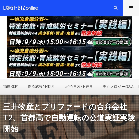
独自取材
物流施設/不動産
災害/事故/不祥事
テクノロジー/製品
三井物産とプリファードの合弁会社
T2、首都高で自動運転の公道実証実験
開始