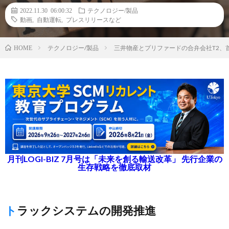
2022.11.30 06:00:32
テクノロジー/製品
動画
,
自動運転
,
プレスリリースなど
テクノロジー/製品
三井物産とプリファードの合弁会社T2、
HOME
月刊LOGI-BIZ 7月号は「未来を創る輸送改革」 先行企業の
生存戦略を徹底取材
トラックシステムの開発推進