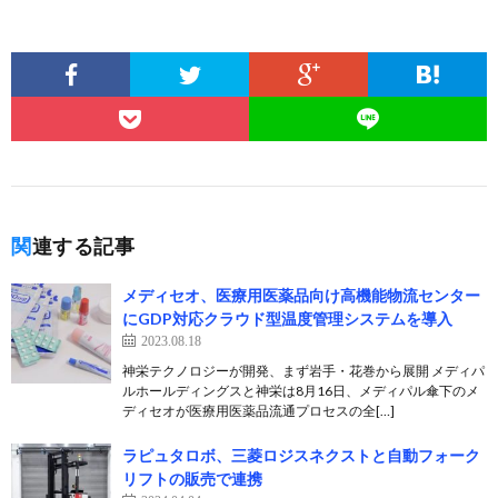
関連する記事
メディセオ、医療用医薬品向け高機能物流センター
にGDP対応クラウド型温度管理システムを導入
2023.08.18
神栄テクノロジーが開発、まず岩手・花巻から展開 メディパ
ルホールディングスと神栄は8月16日、メディパル傘下のメ
ディセオが医療用医薬品流通プロセスの全[…]
ラピュタロボ、三菱ロジスネクストと自動フォーク
リフトの販売で連携