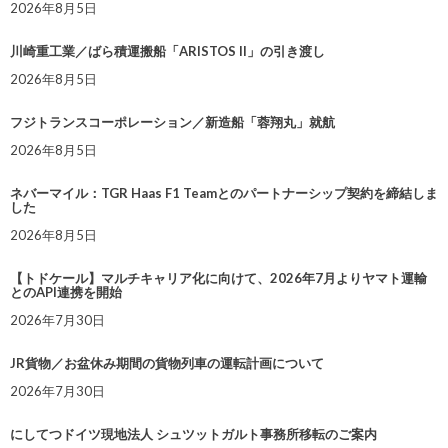
2026年8月5日
川崎重工業／ばら積運搬船「ARISTOS II」の引き渡し
2026年8月5日
フジトランスコーポレーション／新造船「蓉翔丸」就航
2026年8月5日
ネバーマイル：TGR Haas F1 Teamとのパートナーシップ契約を締結しま
した
2026年8月5日
【トドケール】マルチキャリア化に向けて、2026年7月よりヤマト運輸
とのAPI連携を開始
2026年7月30日
JR貨物／お盆休み期間の貨物列車の運転計画について
2026年7月30日
にしてつドイツ現地法人 シュツットガルト事務所移転のご案内