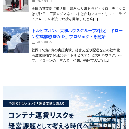
2024.04.04
全国の営業拠点網活用、普及拡大図る ラピュタロボティクス
は4月4日、三菱ロジスネクストと自動フォークリフト「ラピ
ュタAFL」の販売で連携を開始したと発[…]
トルビズオン、大和ハウスグループ3社と「ドロー
ン空域構想 SKY-D」プロジェクトを開始
2022.09.29
福岡市で第1弾の実証実験、災害支援や配送などの効率化・
高度化目指す 関連記事：トルビズオンと大和ハウスグルー
プ、ドローンの「空の道」構想が福岡市の実証[…]