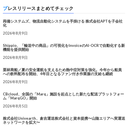
プレスリリースまとめてチェック
両備システムズ、物流自動化システムを手掛ける 株式会社APTを子会社
化
2026年8月9日
Shippio、「輸送中の商品」の可視化をInvoiceのAI-OCRで自動化する新
機能を提供開始
2026年8月9日
栗林商船／夏の安全運航を支えるため熱中症対策を強化。今年から船員
への飲料配布を開始、4年目となるファン付き作業服の支給も継続
2026年8月9日
CBcloud、全国の「Marq」施設を起点とした新たな配送プラットフォー
ム「MarqGO」開始
2026年8月5日
株式会社Univearth、倉吉運送株式会社と資本提携〜山陰エリアへ実運送
ネットワークを拡大〜