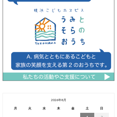
2026年8月
月
火
水
木
金
土
日