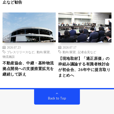
止など勧告
2026.07.23
2026.07.17
プレスリリースなど
,
動向/展望
,
動向/展望
,
記者会見など
物流施設
【現地取材】「適正原価」の
不動産協会、中継・基幹物流
枠組み議論する有識者検討会
拠点開発への支援措置拡充を
が初会合、26年中に提言取り
継続して訴え
まとめへ
Back to Top