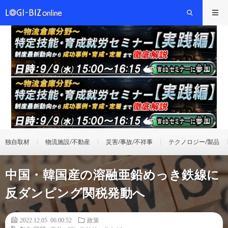
独自取材
物流施設/不動産
災害/事故/不祥事
テクノロジー/製品
中国・韓国産の溶融亜鉛めっき鉄線に
反ダンピング関税発動へ
2022.12.05 06:00:52
政策