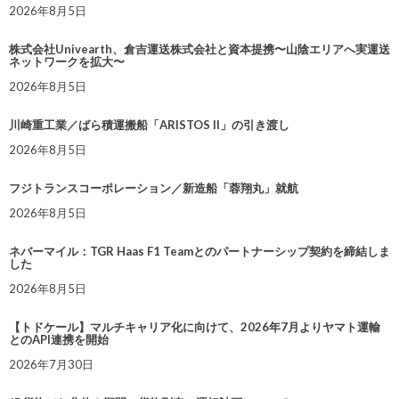
2026年8月5日
株式会社Univearth、倉吉運送株式会社と資本提携〜山陰エリアへ実運送
ネットワークを拡大〜
2026年8月5日
川崎重工業／ばら積運搬船「ARISTOS II」の引き渡し
2026年8月5日
フジトランスコーポレーション／新造船「蓉翔丸」就航
2026年8月5日
ネバーマイル：TGR Haas F1 Teamとのパートナーシップ契約を締結しま
した
2026年8月5日
【トドケール】マルチキャリア化に向けて、2026年7月よりヤマト運輸
とのAPI連携を開始
2026年7月30日