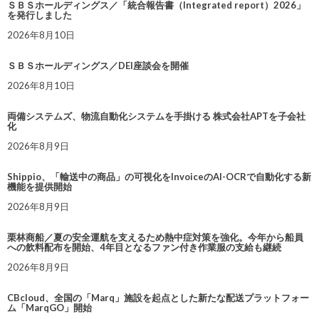
ＳＢＳホールディングス／「統合報告書（Integrated report）2026」
を発行しました
2026年8月10日
ＳＢＳホールディングス／DEI座談会を開催
2026年8月10日
両備システムズ、物流自動化システムを手掛ける 株式会社APTを子会社
化
2026年8月9日
Shippio、「輸送中の商品」の可視化をInvoiceのAI-OCRで自動化する新
機能を提供開始
2026年8月9日
栗林商船／夏の安全運航を支えるため熱中症対策を強化。今年から船員
への飲料配布を開始、4年目となるファン付き作業服の支給も継続
2026年8月9日
CBcloud、全国の「Marq」施設を起点とした新たな配送プラットフォー
ム「MarqGO」開始