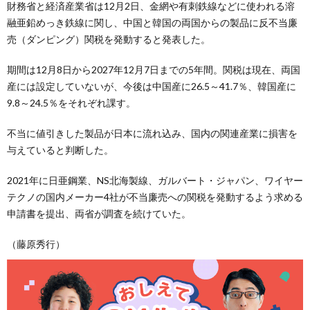
財務省と経済産業省は12月2日、金網や有刺鉄線などに使われる溶
融亜鉛めっき鉄線に関し、中国と韓国の両国からの製品に反不当廉
売（ダンピング）関税を発動すると発表した。
期間は12月8日から2027年12月7日までの5年間。関税は現在、両国
産には設定していないが、今後は中国産に26.5～41.7％、韓国産に
9.8～24.5％をそれぞれ課す。
不当に値引きした製品が日本に流れ込み、国内の関連産業に損害を
与えていると判断した。
2021年に日亜鋼業、NS北海製線、ガルバート・ジャパン、ワイヤー
テクノの国内メーカー4社が不当廉売への関税を発動するよう求める
申請書を提出、両省が調査を続けていた。
（藤原秀行）