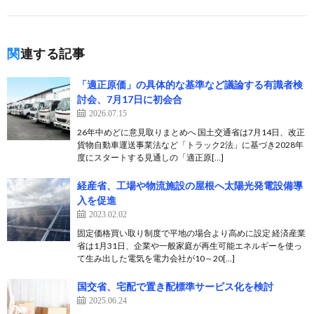
関連する記事
「適正原価」の具体的な基準など議論する有識者検
討会、7月17日に初会合
2026.07.15
26年中めどに意見取りまとめへ 国土交通省は7月14日、改正
貨物自動車運送事業法など「トラック2法」に基づき2028年
度にスタートする見通しの「適正原[…]
経産省、工場や物流施設の屋根へ太陽光発電設備導
入を促進
2023.02.02
固定価格買い取り制度で平地の場合より高めに設定 経済産業
省は1月31日、企業や一般家庭が再生可能エネルギーを使っ
て生み出した電気を電力会社が10～20[…]
国交省、宅配で置き配標準サービス化を検討
2025.06.24