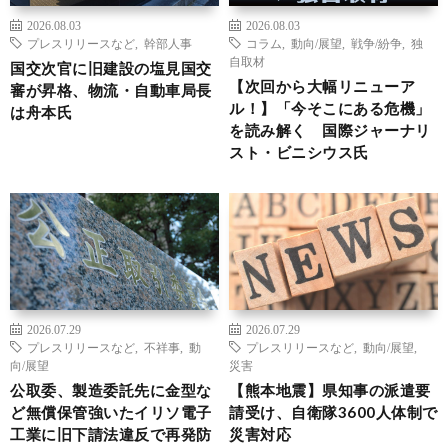
2026.08.03
2026.08.03
プレスリリースなど
,
幹部人事
コラム
,
動向/展望
,
戦争/紛争
,
独
自取材
国交次官に旧建設の塩見国交
【次回から大幅リニューア
審が昇格、物流・自動車局長
ル！】「今そこにある危機」
は舟本氏
を読み解く 国際ジャーナリ
スト・ビニシウス氏
2026.07.29
2026.07.29
プレスリリースなど
,
不祥事
,
動
プレスリリースなど
,
動向/展望
,
向/展望
災害
公取委、製造委託先に金型な
【熊本地震】県知事の派遣要
ど無償保管強いたイリソ電子
請受け、自衛隊3600人体制で
工業に旧下請法違反で再発防
災害対応