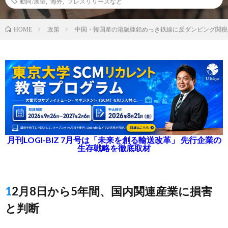
動向/展望
,
海外
,
プレスリリースなど
政策
中国・韓国産の溶融亜鉛めっき鉄線に反ダンピング関税
HOME
月刊LOGI-BIZ 7月号は「未来を創る輸送改革」 先行企業の
生存戦略を徹底取材
12月8日から5年間、国内関連産業に損害
と判断