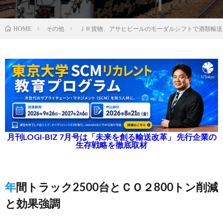
その他
ＪＲ貨物、アサヒビールのモーダルシフトで酒類輸送
HOME
月刊LOGI-BIZ 7月号は「未来を創る輸送改革」 先行企業の
生存戦略を徹底取材
年間トラック2500台とＣＯ２800トン削減
と効果強調