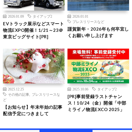
2026.01.09
タイアップ2
2026.01.01
プレスリリースなど
EVトラック展示などスマート
謹賀新年・2026年も何卒宜し
物流EXPO開催！1/21～23＠
くお願い申し上げます
東京ビッグサイト[PR]
2025.12.25
2025.10.06
タイアップ2
その他の記事
,
プレスリリースな
[PR]事前登録ラストチャン
ど
ス！10/24（金）開催「中部
【お知らせ】年末年始の記事
ミライノ物流EXCO 2025」
配信予定につきまして