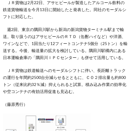
ＪＲ貨物は2月22日、アサヒビールが製造したアルコール飲料の
鉄道貨物輸送を今月13日に開始したと発表した。同社のモーダルシ
フトに対応した。
週2回、東京の隅田川駅から新潟の新潟貨物ターミナル駅まで輸
送。取り扱うのはアサヒビールのＲＴＤ（缶酎ハイなど）や洋酒、
ワインなどで、1回当たり12フィートコンテナ5個分（25トン）を輸
送する。今後、輸送量の拡大を検討している。隅田川駅構内にある
日本運輸倉庫の「隅田川ＩＰＣセンター」も併せて活用している。
ＪＲ貨物は鉄道輸送へのモーダルシフトに伴い、長距離トラック
の運行を年間約2500台分減らせるとともに、ＣＯ２排出量も約800
トン（従来比約32％減）抑えられると試算。積み込み作業の効率化
や空コンテナの有効活用促進も見込む。
（藤原秀行）