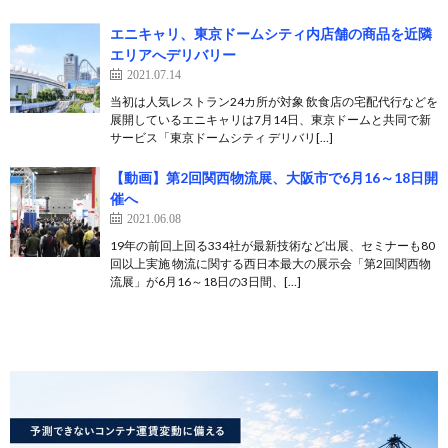
エニキャリ、東京ドームシティ内店舗の商品を近隣
エリアへデリバリー
2021.07.14
当初は人気レストラン24カ所が対象 飲食店の宅配代行などを
展開しているエニキャリは7月14日、東京ドームと共同で新
サービス「東京ドームシティ デリバリ[…]
【動画】第2回関西物流展、大阪市で6月16～18日開
催へ
2021.06.08
19年の前回上回る334社が最新技術など出展、セミナーも80
回以上実施 物流に関する西日本最大の展示会「第2回関西物
流展」が6月16～18日の3日間、[…]