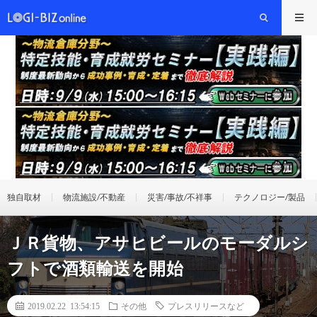
独自取材
物流施設/不動産
災害/事故/不祥事
テクノロジー/製品
ＪＲ貨物、アサヒビールのモーダルシ
フトで酒類輸送を開始
2019.02.22 13:54:15
その他
プレスリリースなど