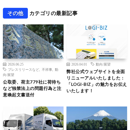
その他
カテゴリの最新記事
2026.06.25
2026.04.01
動向/展望
プレスリリースなど
,
不祥事
,
動
弊社公式ウェブサイトを全面
向/展望
リニューアルいたしました：
公取委、荷主779社に荷待ち
「LOGI-BIZ」の魅力をお伝え
など独禁法上の問題行為と注
いたします！
意喚起文書送付