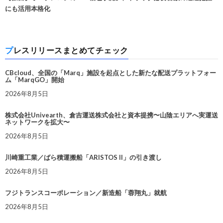
にも活用本格化
プレスリリースまとめてチェック
CBcloud、全国の「Marq」施設を起点とした新たな配送プラットフォー
ム「MarqGO」開始
2026年8月5日
株式会社Univearth、倉吉運送株式会社と資本提携〜山陰エリアへ実運送
ネットワークを拡大〜
2026年8月5日
川崎重工業／ばら積運搬船「ARISTOS II」の引き渡し
2026年8月5日
フジトランスコーポレーション／新造船「蓉翔丸」就航
2026年8月5日