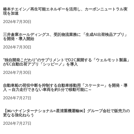
椿本チエイン／再生可能エネルギーを活用し、カーボンニュートラル実
現を加速
2026年7月30日
三井倉庫ホールディングス、受託物流業務に 「生成AI出荷検品アプリ」
を開発・導入開始
2026年7月30日
“独自開発こだわり”のサプリメントでD2C展開する「ウェルモット製薬」
がEC自動出荷アプリ「シッピーノ」を導入
2026年7月30日
自動車船の荷役中断を抑制する自動車移動用「スケーター」を開発・導
入 ～自力走行できない車両を約5分で移動可能に～
2026年7月27日
【㈱ハナインターナショナル×星清重機運輸㈱】グループ会社で販売力の
更なる強化ねらう
2026年7月27日