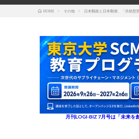
その他
日本郵政と日本郵便、「共助型
HOME
月刊LOGI-BIZ 7月号は「未