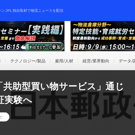
ーン,3PL,独自取材で物流ニュースを配信
事
テクノロジー/製品
雇用/人材
経営/業界動向
データ/
「共助型買い物サービス」通じ
証実験へ
ど