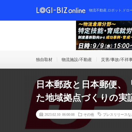
物流不動産,ロボット,ドロ
独自取材
物流施設/不動産
災害/事故/不祥
日本郵政と日本郵便、
た地域拠点づくりの実
2023.02.10 06:00:08
その他
プレスリリースな