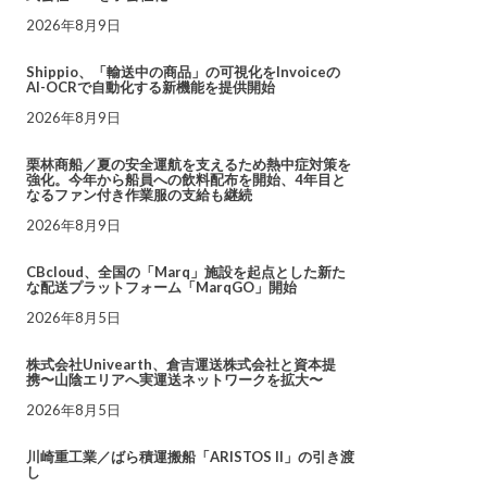
2026年8月9日
Shippio、「輸送中の商品」の可視化をInvoiceの
AI-OCRで自動化する新機能を提供開始
2026年8月9日
栗林商船／夏の安全運航を支えるため熱中症対策を
強化。今年から船員への飲料配布を開始、4年目と
なるファン付き作業服の支給も継続
2026年8月9日
CBcloud、全国の「Marq」施設を起点とした新た
な配送プラットフォーム「MarqGO」開始
2026年8月5日
株式会社Univearth、倉吉運送株式会社と資本提
携〜山陰エリアへ実運送ネットワークを拡大〜
2026年8月5日
川崎重工業／ばら積運搬船「ARISTOS II」の引き渡
し