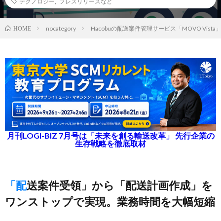
テクノロジー
,
プレスリリースなど
nocategory
Hacobuの配送案件管理サービス「MOVO Vis
HOME
月刊LOGI-BIZ 7月号は「未来を創る輸送改革」 先行企業の
生存戦略を徹底取材
「配送案件受領」から「配送計画作成」を
ワンストップで実現。業務時間を大幅短縮