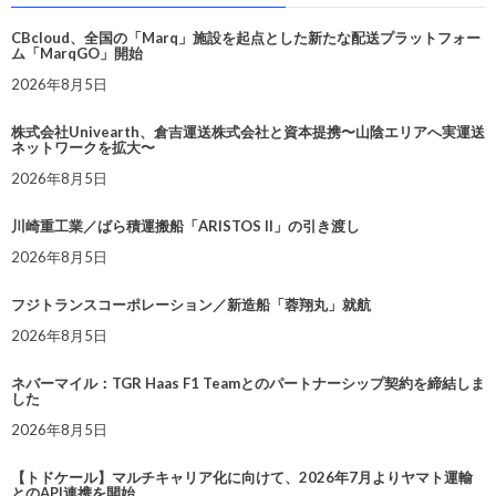
CBcloud、全国の「Marq」施設を起点とした新たな配送プラットフォー
ム「MarqGO」開始
2026年8月5日
株式会社Univearth、倉吉運送株式会社と資本提携〜山陰エリアへ実運送
ネットワークを拡大〜
2026年8月5日
川崎重工業／ばら積運搬船「ARISTOS II」の引き渡し
2026年8月5日
フジトランスコーポレーション／新造船「蓉翔丸」就航
2026年8月5日
ネバーマイル：TGR Haas F1 Teamとのパートナーシップ契約を締結しま
した
2026年8月5日
【トドケール】マルチキャリア化に向けて、2026年7月よりヤマト運輸
とのAPI連携を開始