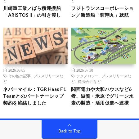
ど
ど
川崎重工業／ばら積運搬船
フジトランスコーポレーショ
「ARISTOS II」の引き渡し
ン／新造船「蓉翔丸」就航
2026.08.05
2026.07.30
その他の記事
,
プレスリリースな
テクノロジー
,
プレスリリースな
ど
ど
,
提携/合弁など
ネバーマイル：TGR Haas F1
関西電力や大和ハウスなど6
Teamとのパートナーシップ
者、滋賀・米原でグリーン水
契約を締結しました
素の製造・活用促進へ連携
Back to Top