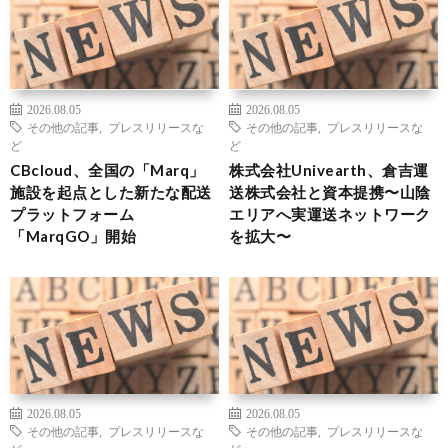
2026.08.05
2026.08.05
その他の記事
,
プレスリリースな
その他の記事
,
プレスリリースな
ど
ど
CBcloud、全国の「Marq」
株式会社Univearth、倉吉運
施設を起点とした新たな配送
送株式会社と資本提携〜山陰
プラットフォーム
エリアへ実運送ネットワーク
「MarqGO」開始
を拡大〜
2026.08.05
2026.08.05
その他の記事
,
プレスリリースな
その他の記事
,
プレスリリースな