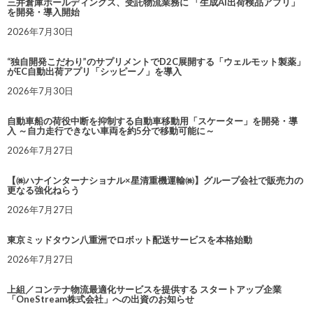
三井倉庫ホールディングス、受託物流業務に 「生成AI出荷検品アプリ」
を開発・導入開始
2026年7月30日
“独自開発こだわり”のサプリメントでD2C展開する「ウェルモット製薬」
がEC自動出荷アプリ「シッピーノ」を導入
2026年7月30日
自動車船の荷役中断を抑制する自動車移動用「スケーター」を開発・導
入 ～自力走行できない車両を約5分で移動可能に～
2026年7月27日
【㈱ハナインターナショナル×星清重機運輸㈱】グループ会社で販売力の
更なる強化ねらう
2026年7月27日
東京ミッドタウン八重洲でロボット配送サービスを本格始動
2026年7月27日
上組／コンテナ物流最適化サービスを提供する スタートアップ企業
「OneStream株式会社」への出資のお知らせ