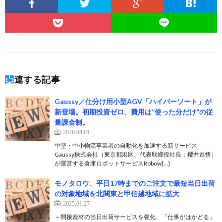
関連する記事
Gaussy／仕分け用小型AGV「ハイパーソート」が
新登場。初期投資ゼロ、費用は”使った分だけ”の従
量課金制。
2026.04.01
中堅・中小物流事業者の自動化を加速する新サービス
Gaussy株式会社（東京都港区、代表取締役社長：櫻井進悟）
が運営する倉庫ロボットサービスRobow[…]
モノタロウ、平日17時までのご注文で最短当日出荷
の対象地域を北関東と甲信越地域に拡大
2025.01.27
～間接資材の当日出荷サービスを強化、「仕事がはかどる」