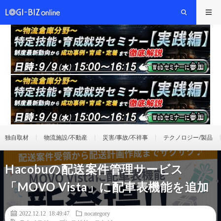
独自取材
物流施設/不動産
災害/事故/不祥事
テクノロジー/製品
Hacobuの配送案件管理サービス
「MOVO Vista」に配車表機能を追加
2022.12.12 18:49:47
nocategory