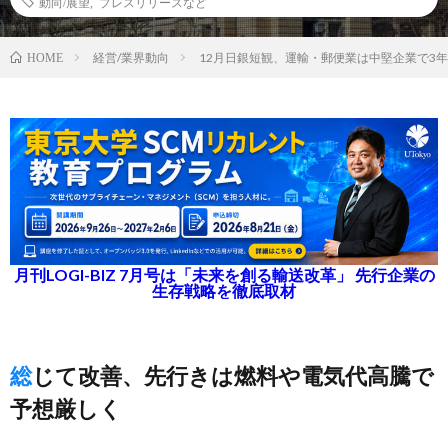
動向/展望
,
プレスリリースなど
経営/業界動向
12月日銀短観、運輸・郵便業は中堅企業で3
HOME
月刊LOGI-BIZ 7月号は「未来を創る輸送改革」 先行企業の
生存戦略を徹底取材
総じて改善、先行きは燃料や電気代高騰で
予想厳しく