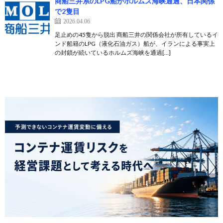
商船三井系のLPG船がホルムズ海峡通過、日本関係
で2隻目
2026.04.06
足止めの45隻から脱出 商船三井の関係会社が所有しているイ
ンド船籍のLPG（液化石油ガス）船が、イランによる事実上
の封鎖が続いているホルムズ海峡を通過[…]