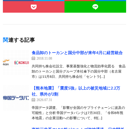
関連する記事
食品卸のトーカンと国分中部が来年4月に経営統合
2018.11.08
共同持ち株会社設立、事業基盤強化と物流効率化図る 食品
卸のトーカンと国分グループ本社傘下の国分中部（名古屋
市）は11月8日、共同持ち株会社「セントラ[…]
【熊本地震】「震度5強」以上の被災地域に2.2万
社、県外が2割
2026.07.31
帝国データ調査、「影響が全国のサプライチェーンに波及の
可能性」と分析 帝国データバンクは7月30日、「令和8年熊
本地震」の企業活動への影響について、特[…]