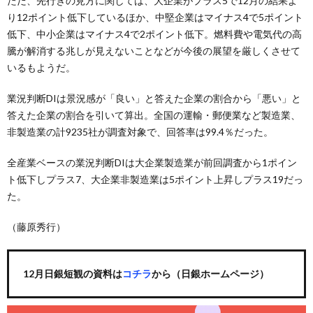
ただ、先行きの見方に関しては、大企業がプラス5で12月の結果よ
り12ポイント低下しているほか、中堅企業はマイナス4で5ポイント
低下、中小企業はマイナス4で2ポイント低下。燃料費や電気代の高
騰が解消する兆しが見えないことなどが今後の展望を厳しくさせて
いるもようだ。
業況判断DIは景況感が「良い」と答えた企業の割合から「悪い」と
答えた企業の割合を引いて算出。全国の運輸・郵便業など製造業、
非製造業の計9235社が調査対象で、回答率は99.4％だった。
全産業ベースの業況判断DIは大企業製造業が前回調査から1ポイン
ト低下しプラス7、大企業非製造業は5ポイント上昇しプラス19だっ
た。
（藤原秀行）
12月日銀短観の資料は
コチラ
から（日銀ホームページ）