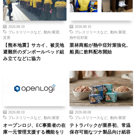
2026.08.10
2026.08.10
プレスリリースなど
,
動向/展望
,
プレスリリースなど
,
動向/展望
,
災害
熱中症対策
【熊本地震】サカイ、被災地
栗林商船が熱中症対策強化、
避難所のダンボールベッド組
船員に飲料配布開始
み立てなどに協力
2026.08.10
2026.08.08
プレスリリースなど
,
動向/展望
プレスリリースなど
,
動向/展望
オープンロジ、EC事業者の在
テトラパックが業界初、常温
庫一元管理支援する機能をリ
保存可能なツナ製品向け紙容