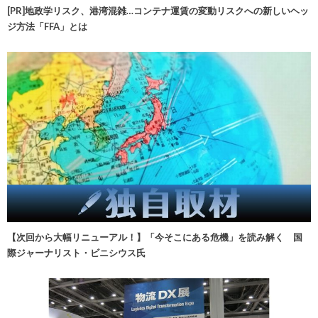
[PR]地政学リスク、港湾混雑…コンテナ運賃の変動リスクへの新しいヘッ
ジ方法「FFA」とは
【次回から大幅リニューアル！】「今そこにある危機」を読み解く 国
際ジャーナリスト・ビニシウス氏