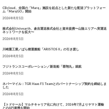
CBcloud、全国の「Marq」施設を起点とした新たな配送プラットフォー
ム「MarqGO」開始
2026年8月5日
株式会社Univearth、倉吉運送株式会社と資本提携〜山陰エリアへ実運送
ネットワークを拡大〜
2026年8月5日
川崎重工業／ばら積運搬船「ARISTOS II」の引き渡し
2026年8月5日
フジトランスコーポレーション／新造船「蓉翔丸」就航
2026年8月5日
ネバーマイル：TGR Haas F1 Teamとのパートナーシップ契約を締結しま
した
2026年8月5日
【トドケール】マルチキャリア化に向けて、2026年7月よりヤマト運輸
とのAPI連携を開始