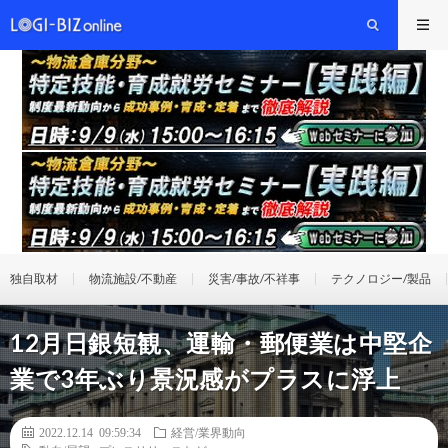
独自取材
物流施設/不動産
災害/事故/不祥事
テクノロジー/製品
12月日銀短観、運輸・郵便業は中堅企
業で3年ぶり景況感がプラスに浮上
2022.12.14 09:59:34
経営/業界動向