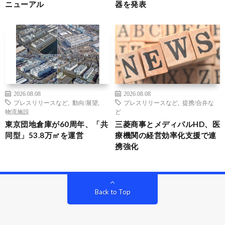
ニューアル
器を発表
2026.08.08
2026.08.08
プレスリリースなど
,
動向/展望
,
プレスリリースなど
,
提携/合弁な
物流施設
ど
東京団地倉庫が60周年、「共
三菱商事とメディパルHD、医
同型」53.8万㎡を運営
療機関の経営効率化支援で連
携強化
Back to Top