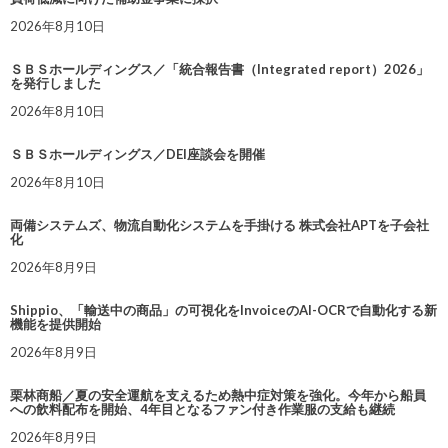
2026年8月10日
ＳＢＳホールディングス／「統合報告書（Integrated report）2026」
を発行しました
2026年8月10日
ＳＢＳホールディングス／DEI座談会を開催
2026年8月10日
両備システムズ、物流自動化システムを手掛ける 株式会社APTを子会社
化
2026年8月9日
Shippio、「輸送中の商品」の可視化をInvoiceのAI-OCRで自動化する新
機能を提供開始
2026年8月9日
栗林商船／夏の安全運航を支えるため熱中症対策を強化。今年から船員
への飲料配布を開始、4年目となるファン付き作業服の支給も継続
2026年8月9日