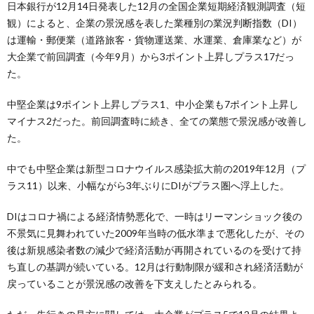
日本銀行が12月14日発表した12月の全国企業短期経済観測調査（短
観）によると、企業の景況感を表した業種別の業況判断指数（DI）
は運輸・郵便業（道路旅客・貨物運送業、水運業、倉庫業など）が
大企業で前回調査（今年9月）から3ポイント上昇しプラス17だっ
た。
中堅企業は9ポイント上昇しプラス1、中小企業も7ポイント上昇し
マイナス2だった。前回調査時に続き、全ての業態で景況感が改善し
た。
中でも中堅企業は新型コロナウイルス感染拡大前の2019年12月（プ
ラス11）以来、小幅ながら3年ぶりにDIがプラス圏へ浮上した。
DIはコロナ禍による経済情勢悪化で、一時はリーマンショック後の
不景気に見舞われていた2009年当時の低水準まで悪化したが、その
後は新規感染者数の減少で経済活動が再開されているのを受けて持
ち直しの基調が続いている。12月は行動制限が緩和され経済活動が
戻っていることが景況感の改善を下支えしたとみられる。