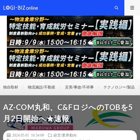
独自取材
物流施設/不動産
災害/事故/不祥事
テクノロジー/製品
AZ-COM丸和、C&FロジへのTOBを5
月2日開始へ★速報
2024.05.01 16:54:09
経営/業界動向