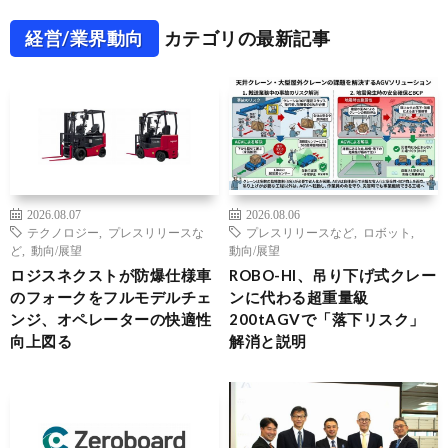
経営/業界動向
カテゴリの最新記事
2026.08.07
2026.08.06
テクノロジー
,
プレスリリースな
プレスリリースなど
,
ロボット
,
ど
,
動向/展望
動向/展望
ロジスネクストが防爆仕様車
ROBO-HI、吊り下げ式クレー
のフォークをフルモデルチェ
ンに代わる超重量級
ンジ、オペレーターの快適性
200tAGVで「落下リスク」
向上図る
解消と説明