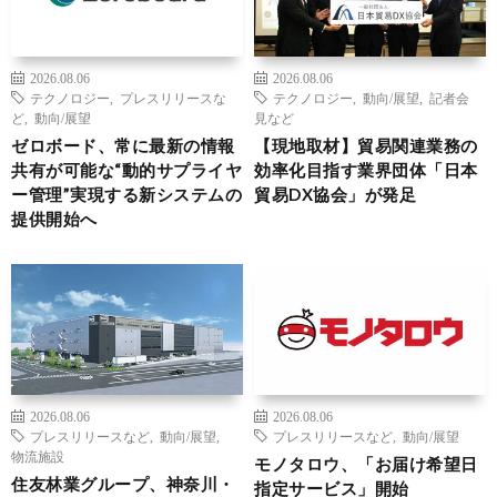
2026.08.06
2026.08.06
テクノロジー
,
プレスリリースな
テクノロジー
,
動向/展望
,
記者会
ど
,
動向/展望
見など
ゼロボード、常に最新の情報
【現地取材】貿易関連業務の
共有が可能な“動的サプライヤ
効率化目指す業界団体「日本
ー管理”実現する新システムの
貿易DX協会」が発足
提供開始へ
2026.08.06
2026.08.06
プレスリリースなど
,
動向/展望
,
プレスリリースなど
,
動向/展望
物流施設
モノタロウ、「お届け希望日
住友林業グループ、神奈川・
指定サービス」開始