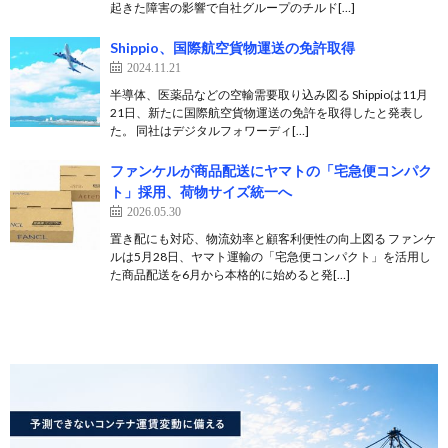
起きた障害の影響で自社グループのチルド[…]
Shippio、国際航空貨物運送の免許取得
2024.11.21
半導体、医薬品などの空輸需要取り込み図る Shippioは11月
21日、新たに国際航空貨物運送の免許を取得したと発表し
た。 同社はデジタルフォワーディ[…]
ファンケルが商品配送にヤマトの「宅急便コンパク
ト」採用、荷物サイズ統一へ
2026.05.30
置き配にも対応、物流効率と顧客利便性の向上図る ファンケ
ルは5月28日、ヤマト運輸の「宅急便コンパクト」を活用し
た商品配送を6月から本格的に始めると発[…]