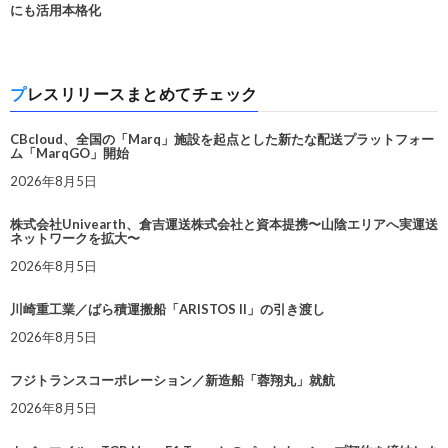
にも活用本格化
プレスリリースまとめてチェック
CBcloud、全国の「Marq」施設を起点とした新たな配送プラットフォー
ム「MarqGO」開始
2026年8月5日
株式会社Univearth、倉吉運送株式会社と資本提携〜山陰エリアへ実運送
ネットワークを拡大〜
2026年8月5日
川崎重工業／ばら積運搬船「ARISTOS II」の引き渡し
2026年8月5日
フジトランスコーポレーション／新造船「蓉翔丸」就航
2026年8月5日