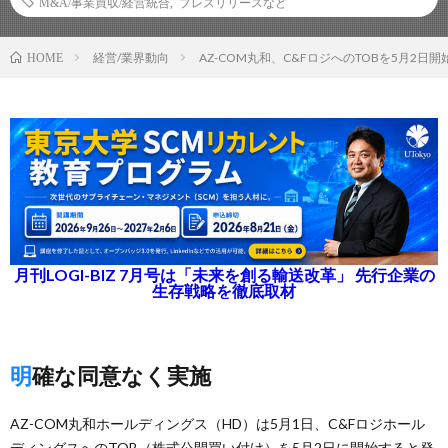
M&A/事業買収/経営統合
,
プレスリリースなど
経営/業界動向
AZ-COM丸和、C&FロジへのTOBを5月2日
HOME
月刊LOGI-BIZ 7月号は「未来を創る輸送改革」 先行企業の
生存戦略を徹底取材
明確な同意なく実施
AZ-COM丸和ホールディングス（HD）は5月1日、C&Fロジホール
ディングスへのTOB（株式公開買い付け）を5月2日に開始すると発