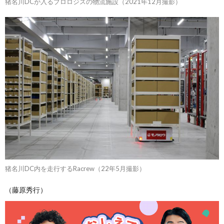
猪名川DCが入るプロロジスの物流施設（2021年12月撮影）
猪名川DC内を走行するRacrew（22年5月撮影）
（藤原秀行）