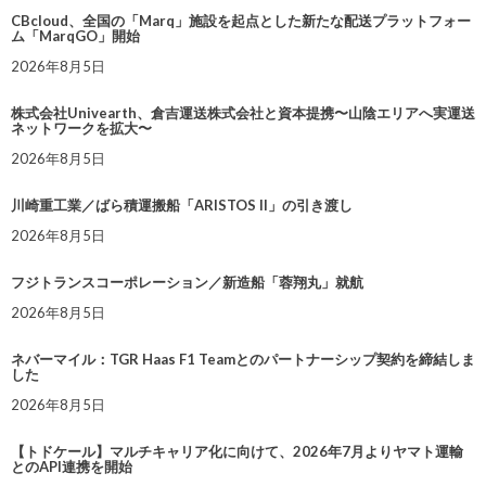
CBcloud、全国の「Marq」施設を起点とした新たな配送プラットフォー
ム「MarqGO」開始
2026年8月5日
株式会社Univearth、倉吉運送株式会社と資本提携〜山陰エリアへ実運送
ネットワークを拡大〜
2026年8月5日
川崎重工業／ばら積運搬船「ARISTOS II」の引き渡し
2026年8月5日
フジトランスコーポレーション／新造船「蓉翔丸」就航
2026年8月5日
ネバーマイル：TGR Haas F1 Teamとのパートナーシップ契約を締結しま
した
2026年8月5日
【トドケール】マルチキャリア化に向けて、2026年7月よりヤマト運輸
とのAPI連携を開始