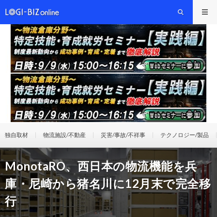
独自取材
物流施設/不動産
災害/事故/不祥事
テクノロジー/製品
MonotaRO、西日本の物流機能を兵
庫・尼崎から猪名川に12月末で完全移
行