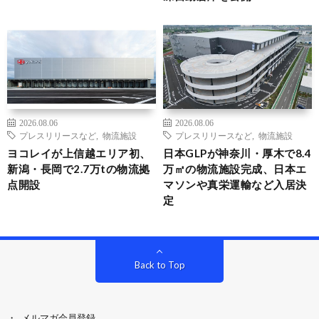
2026.08.06
2026.08.06
プレスリリースなど
,
物流施設
プレスリリースなど
,
物流施設
ヨコレイが上信越エリア初、
日本GLPが神奈川・厚木で8.4
新潟・長岡で2.7万tの物流拠
万㎡の物流施設完成、日本エ
点開設
マソンや真栄運輸など入居決
定
Back to Top
メルマガ会員登録