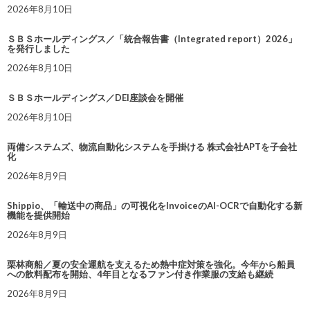
2026年8月10日
ＳＢＳホールディングス／「統合報告書（Integrated report）2026」
を発行しました
2026年8月10日
ＳＢＳホールディングス／DEI座談会を開催
2026年8月10日
両備システムズ、物流自動化システムを手掛ける 株式会社APTを子会社
化
2026年8月9日
Shippio、「輸送中の商品」の可視化をInvoiceのAI-OCRで自動化する新
機能を提供開始
2026年8月9日
栗林商船／夏の安全運航を支えるため熱中症対策を強化。今年から船員
への飲料配布を開始、4年目となるファン付き作業服の支給も継続
2026年8月9日