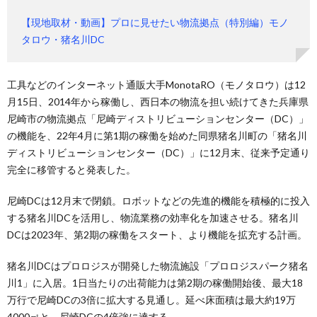
【現地取材・動画】プロに見せたい物流拠点（特別編）モノ
タロウ・猪名川DC
工具などのインターネット通販大手MonotaRO（モノタロウ）は12
月15日、2014年から稼働し、西日本の物流を担い続けてきた兵庫県
尼崎市の物流拠点「尼崎ディストリビューションセンター（DC）」
の機能を、22年4月に第1期の稼働を始めた同県猪名川町の「猪名川
ディストリビューションセンター（DC）」に12月末、従来予定通り
完全に移管すると発表した。
尼崎DCは12月末で閉鎖。ロボットなどの先進的機能を積極的に投入
する猪名川DCを活用し、物流業務の効率化を加速させる。猪名川
DCは2023年、第2期の稼働をスタート、より機能を拡充する計画。
猪名川DCはプロロジスが開発した物流施設「プロロジスパーク猪名
川1」に入居。1日当たりの出荷能力は第2期の稼働開始後、最大18
万行で尼崎DCの3倍に拡大する見通し。延べ床面積は最大約19万
4000㎡と、尼崎DCの4倍強に達する。