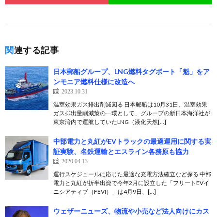
関連する記事
日本郵船グループ、LNG燃料タグボート「魁」をア
ンモニア燃料仕様に改造へ
2023.10.31
温室効果ガス排出削減図る 日本郵船は10月31日、温室効果
ガス排出量削減策の一環として、グループの新日本海洋社が
東京湾内で運航していたLNG（液化天然[…]
中部電力と丸紅がEVトラックの最適運用に関する実
証実験、名鉄運輸とエスライン各務原も協力
2020.04.13
運行スケジュールに応じた最適な充電方法確立など探る 中部
電力と丸紅が折半出資で今年2月に設立した「フリートEVイ
ニシアティブ（FEVI）」は4月9日、[…]
ウェザーニューズ、物流や小売など法人向けにカス