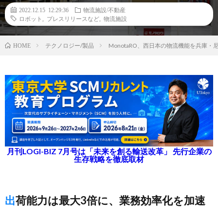
2022.12.15 12:29:36
物流施設/不動産
ロボット
,
プレスリリースなど
,
物流施設
テクノロジー/製品
MonotaRO、西日本の物流機能を兵庫
HOME
月刊LOGI-BIZ 7月号は「未来を創る輸送改革」 先行企業の
生存戦略を徹底取材
出荷能力は最大3倍に、業務効率化を加速