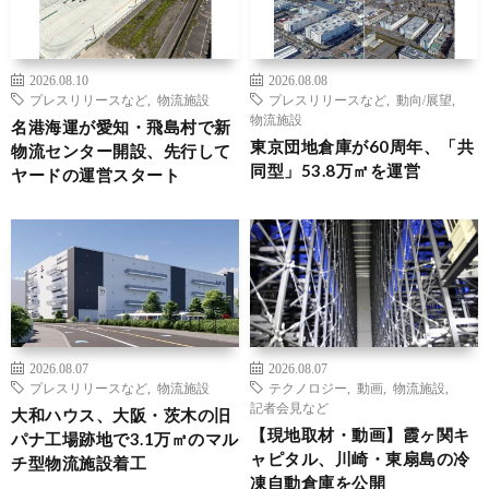
2026.08.10
2026.08.08
プレスリリースなど
,
物流施設
プレスリリースなど
,
動向/展望
,
物流施設
名港海運が愛知・飛島村で新
東京団地倉庫が60周年、「共
物流センター開設、先行して
同型」53.8万㎡を運営
ヤードの運営スタート
2026.08.07
2026.08.07
プレスリリースなど
,
物流施設
テクノロジー
,
動画
,
物流施設
,
記者会見など
大和ハウス、大阪・茨木の旧
【現地取材・動画】霞ヶ関キ
パナ工場跡地で3.1万㎡のマル
ャピタル、川崎・東扇島の冷
チ型物流施設着工
凍自動倉庫を公開