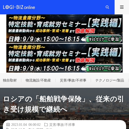
独自取材
物流施設/不動産
災害/事故/不祥事
テクノロジー/製品
ロシアの「船舶戦争保険」、従来の引
き受け規模で継続へ
2023.01.04 06:00:02
災害/事故/不祥事