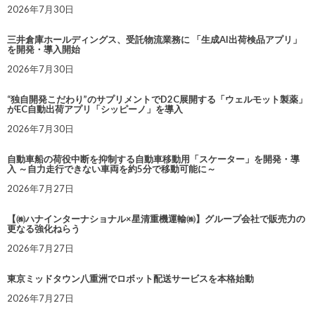
2026年7月30日
三井倉庫ホールディングス、受託物流業務に 「生成AI出荷検品アプリ」
を開発・導入開始
2026年7月30日
“独自開発こだわり”のサプリメントでD2C展開する「ウェルモット製薬」
がEC自動出荷アプリ「シッピーノ」を導入
2026年7月30日
自動車船の荷役中断を抑制する自動車移動用「スケーター」を開発・導
入 ～自力走行できない車両を約5分で移動可能に～
2026年7月27日
【㈱ハナインターナショナル×星清重機運輸㈱】グループ会社で販売力の
更なる強化ねらう
2026年7月27日
東京ミッドタウン八重洲でロボット配送サービスを本格始動
2026年7月27日