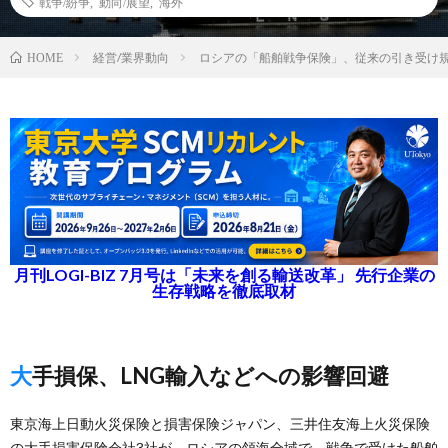
戦争/紛争
,
動向/展望
,
海外
経営/業界動向
ロシアの「船舶戦争保険」、従来の引き受け
HOME
月刊LOGI-BIZ 7月号は「未来を創る輸送改革」 先行企業の
生存戦略を徹底取材
大手損保、LNG輸入などへの影響回避
東京海上日動火災保険と損害保険ジャパン、三井住友海上火災保険
の大手損害保険会社3社が、ロシアの領海全域で、戦争で受けた船舶