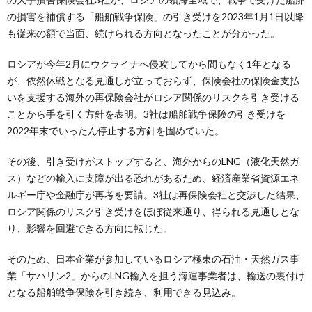
の損害を補償する「船舶戦争保険」の引き受けを2023年1月1日以降
も従来の額で当面、続けられる方向となったことが分かった。
ロシアが今年2月にウクライナへ侵攻してから間もなく1年となる
が、依然休戦となる見通しが立っておらず、保険会社の保険金支払
いを支援する海外の再保険会社がロシア関係のリスクを引き受ける
ことから手を引く方針を表明。3社は船舶戦争保険の引き受けを
2022年末でいったん停止する方針を固めていた。
その後、引き受けがストップすると、海外からのLNG（液化天然ガ
ス）などの輸入に支障が出る恐れがあるため、経済産業省資源エネ
ルギー庁や金融庁が再考を要請。3社は再保険会社と交渉した結果、
ロシア関係のリスク引き受けをほぼ従来通り、得られる見通しとな
り、影響を回避できる方向に転じた。
そのため、日本企業が参加しているロシア極東の石油・天然ガス事
業「サハリン2」からのLNG輸入を担う海運事業者は、輸送の裏付け
となる船舶戦争保険を引き続き、利用できる見込み。