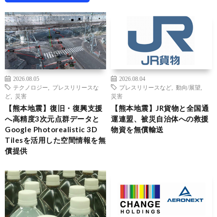
2026.08.05
2026.08.04
テクノロジー
,
プレスリリースな
プレスリリースなど
,
動向/展望
,
ど
,
災害
災害
【熊本地震】復旧・復興支援
【熊本地震】JR貨物と全国通
へ高精度3次元点群データと
運連盟、被災自治体への救援
Google Photorealistic 3D
物資を無償輸送
Tilesを活用した空間情報を無
償提供