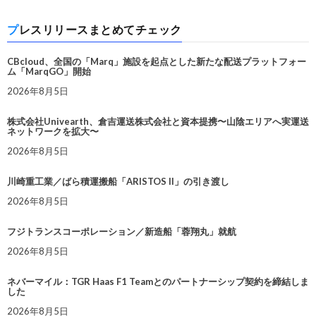
プレスリリースまとめてチェック
CBcloud、全国の「Marq」施設を起点とした新たな配送プラットフォー
ム「MarqGO」開始
2026年8月5日
株式会社Univearth、倉吉運送株式会社と資本提携〜山陰エリアへ実運送
ネットワークを拡大〜
2026年8月5日
川崎重工業／ばら積運搬船「ARISTOS II」の引き渡し
2026年8月5日
フジトランスコーポレーション／新造船「蓉翔丸」就航
2026年8月5日
ネバーマイル：TGR Haas F1 Teamとのパートナーシップ契約を締結しま
した
2026年8月5日